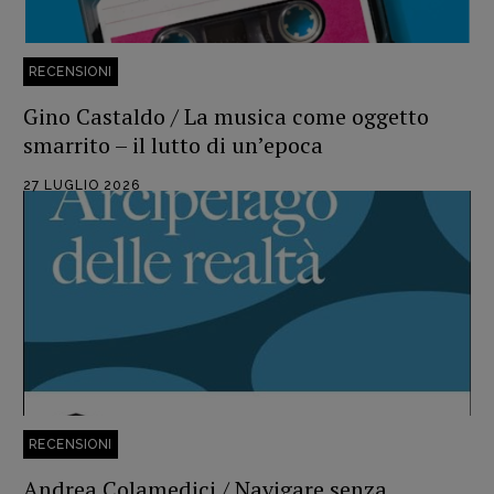
RECENSIONI
Recensioni
Gino Castaldo / La musica come oggetto
Primo Piano
smarrito – il lutto di un’epoca
Interviste
RUBRICHE
27 LUGLIO 2026
Archeologie del
presente
Fumetti
Libro & Film
Pulp for kids
Opera prima
DOSSIER
RECENSIONI
12 dicembre
Andrea Colamedici / Navigare senza