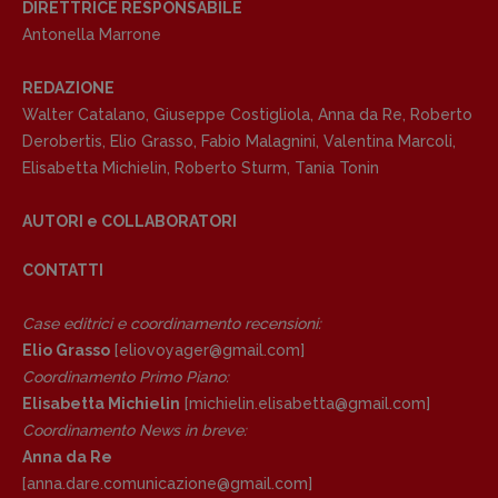
DIRETTRICE RESPONSABILE
Antonella Marrone
REDAZIONE
Walter Catalano
,
Giuseppe Costigliola
,
Anna da Re
,
Roberto
Derobertis
,
Elio Grasso
,
Fabio Malagnini
,
Valentina Marcoli
,
Elisabetta Michielin
,
Roberto Sturm
,
Tania Tonin
AUTORI e COLLABORATORI
CONTATTI
Case editrici e coordinamento recensioni
:
Elio Grasso
[eliovoyager@gmail.com]
Coordinamento Primo Piano
:
Elisabetta Michielin
[michielin.elisabetta@gmail.com]
Coordinamento News in breve:
Anna da Re
[anna.dare.comunicazione@gmail.
com]