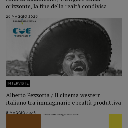
Blade Runner 40
orizzonte, la fine della realtà condivisa
Editoria
26 MAGGIO 2026
Intelligenza Artificiale
Maestri sommersi
Pasolini 1922-2022
Psichedelia
Scienza
Stranimondi
Tornare a Ballard
Valerio Evangelisti
Vampirismi
INTERVISTE
Zong!
Alberto Pezzotta / Il cinema western
italiano tra immaginario e realtà produttiva
DIRETTRICE RESPONSABILE
8 MAGGIO 2026
Antonella Marrone
R
EDAZIONE