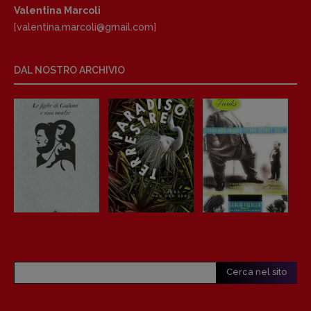
Valentina Marcoli
[valentina.marcoli@gmail.
com]
DAL NOSTRO ARCHIVIO
Copyright © 2018 – 2023 Pulp Magazine –
Associazione Pulp Magazine – registrazione
Tribunale Milano n° 5864/2023 – cod. fis.
97943720157 –
Privacy
Cerca nel sito