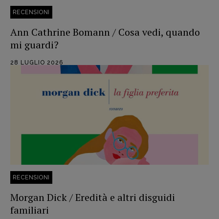
RECENSIONI
Recensioni
Ann Cathrine Bomann / Cosa vedi, quando
Primo Piano
mi guardi?
Interviste
RUBRICHE
28 LUGLIO 2026
Archeologie del
presente
Fumetti
Libro & Film
Pulp for kids
Opera prima
DOSSIER
RECENSIONI
12 dicembre
Morgan Dick / Eredità e altri disguidi
Blade Runner 40
familiari
Editoria