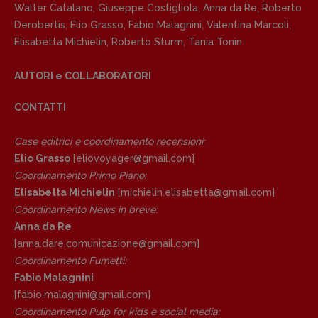
Walter Catalano
,
Giuseppe Costigliola
,
Anna da Re
,
Roberto
Derobertis
,
Elio Grasso
,
Fabio Malagnini
,
Valentina Marcoli
,
Elisabetta Michielin
,
Roberto Sturm
,
Tania Tonin
AUTORI e COLLABORATORI
CONTATTI
Case editrici e coordinamento recensioni
:
Elio Grasso
[eliovoyager@gmail.com]
Coordinamento Primo Piano
:
Elisabetta Michielin
[michielin.elisabetta@gmail.com]
Coordinamento News in breve:
Anna da Re
[anna.dare.comunicazione@gmail.
com]
Coordinamento Fumetti:
Fabio Malagnini
[fabio.malagnini@gmail.
com]
Coordinamento Pulp for kids e social media: