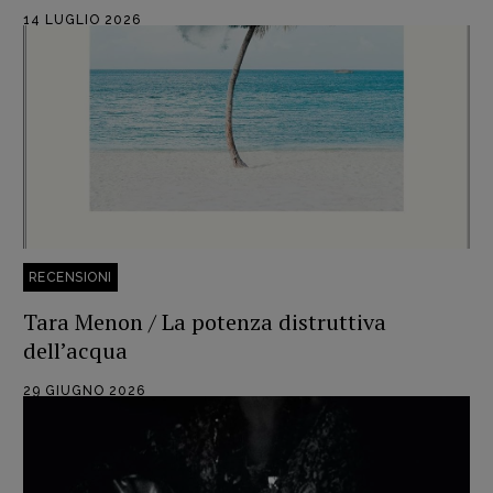
Intelligenza Artificiale
14 LUGLIO 2026
Maestri sommersi
Pasolini 1922-2022
Psichedelia
Scienza
Stranimondi
Tornare a Ballard
Valerio Evangelisti
Vampirismi
RECENSIONI
Zong!
Tara Menon / La potenza distruttiva
dell’acqua
DIRETTRICE RESPONSABILE
Antonella Marrone
29 GIUGNO 2026
R
EDAZIONE
Walter Catalano
,
Giuseppe Costigliola
,
Anna da Re
,
Roberto Derobertis
,
Elio