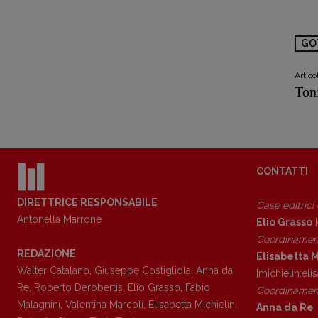
GO
Artic
Ton
CONTATTI
DIRETTRICE RESPONSABILE
Case editrici
Antonella Marrone
Elio Grasso
[
Coordinamen
REDAZIONE
Elisabetta M
Walter Catalano
,
Giuseppe Costigliola
,
Anna da
[michielin.el
Re
,
Roberto Derobertis
,
Elio Grasso
,
Fabio
Coordinament
Malagnini
,
Valentina Marcoli
,
Elisabetta Michielin
,
Anna da Re