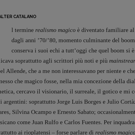
LTER CATALANO
I
l termine
realismo magico
è diventato familiare al
dagli anni ’70/’80, momento culminante del boom 
conserva i suoi echi a tutt’oggi che quel boom si 
icava soprattutto agli scrittori più noti e più
mainstre
el Allende, che a me non interessavano per niente e ch
esso che magico fosse, nella mia concezione della dial
tica, cercavo il visionario, il surreale, il gotico e m
i argentini: soprattutto Jorge Luis Borges e Julio Cor
ares, Silvina Ocampo e Ernesto Sabato; occasionalmen
sicano come Juan Rulfo e Carlos Fuentes. Per inquadrare
attutto ai rioplatensi – forse parlare di
realismo magic