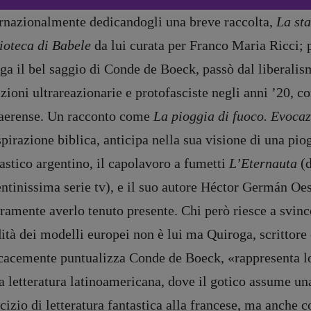
Anna da Re
ernazionalmente dedicandogli una breve raccolta,
La sta
[anna.dare.comunicazione@gmail.
com]
ioteca di Babele
da lui curata per Franco Maria Ricci;
Coordinamento Fumetti:
ga il bel saggio di Conde de Boeck, passò dal liberalis
Fabio Malagnini
[fabio.malagnini@gmail.
com]
zioni ultrareazionarie e protofasciste negli anni ’20,
Coordinamento Pulp for kids e
aerense. Un racconto come
La pioggia di fuoco. Evocaz
social media:
Valentina Marcoli
spirazione biblica, anticipa nella sua visione di una pio
[valentina.marcoli@gmail.
com]
astico argentino, il capolavoro a fumetti
L’Eternauta
(
ARCHIVIO E AUTORI
entinissima serie tv), e il suo autore Héctor Germán O
ramente averlo tenuto presente. Chi però riesce a svinco
registrazione Tribunale Milano n° 5864/2023 – cod. fis. 97943720157 –
Privacy
ità dei modelli europei non è lui ma Quiroga, scrittore
icacemente puntualizza Conde de Boeck, «rappresenta 
a letteratura latinoamericana, dove il gotico assume u
cizio di letteratura fantastica alla francese, ma anche 