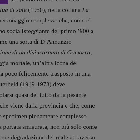
tua di sale
(1980), nella collana
La
 personaggio complesso che, come ci
mo socialisteggiante del primo ’900 a
 come una sorta di D’Annunzio
ione di un disincarnato di Gomorra,
ggia mortale, un’altra icona del
da poco felicemente trasposto in una
esterheld (1919-1978) deve
larsi quasi del tutto dalla pesante
 che viene dalla provincia e che, come
lo specimen pienamente complesso
na portata smisurata, non più solo come
come degradazione del reale attraverso