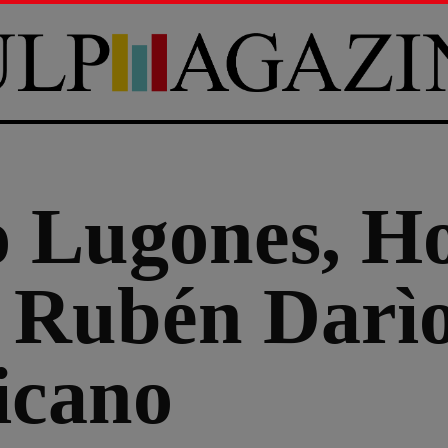
 Lugones, Ho
 Rubén Darìo
icano