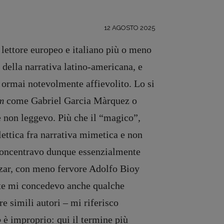
12 AGOSTO 2025
 lettore europeo e italiano più o meno
della narrativa latino-americana, e
è ormai notevolmente affievolito. Lo si
am
come Gabriel Garcia Màrquez o
e non leggevo. Più che il “magico”
,
ettica fra narrativa mimetica e non
i concentravo dunque essenzialmente
tàzar, con meno fervore Adolfo Bioy
te mi concedevo anche qualche
 simili autori – mi riferisco
o
è improprio: qui il termine più