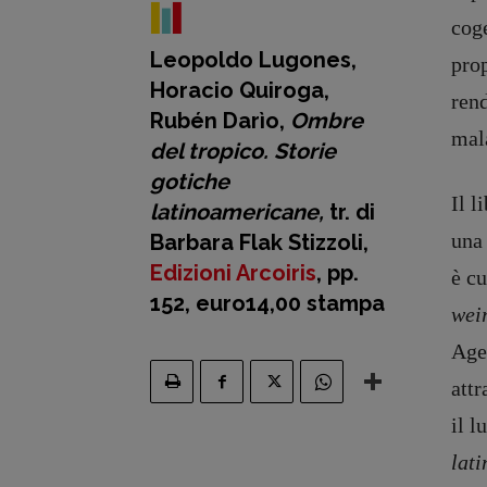
coge
Leopoldo Lugones,
pro
Horacio Quiroga,
ren
Rubén Darìo,
Ombre
mala
del tropico. Storie
gotiche
Il l
latinoamericane,
tr. di
una
Barbara Flak Stizzoli,
Edizioni Arcoiris
, pp.
è cu
152, euro14,00 stampa
wei
Agen
attr
il l
lat
Recensioni
DOSSIER