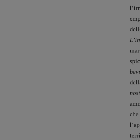
l’ir
empi
dell
L’in
mar
spic
bevi
del
nos
amm
che 
l’ap
terr