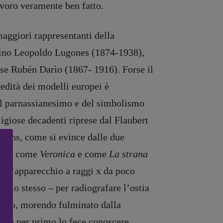
voro veramente ben fatto.
 maggiori rappresentanti della
ntino Leopoldo Lugones (1874-1938),
se Rubén Darìo (1867- 1916). Forse il
redità dei modelli europei è
el parnassianesimo e del simbolismo
ligiose decadenti riprese dal Flaubert
smans, come si evince dalle due
icata come
Veronica
e come
La strana
 – l’apparecchio a raggi x da poco
volo stesso – per radiografare l’ostia
Cristo, morendo fulminato dalla
 che per primo lo fece conoscere