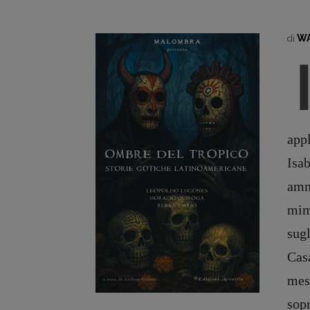
WA
di
appl
Isab
amm
mime
sugl
Cas
mes
sopr