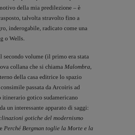
 motivo della mia predilezione – è
asposto, talvolta stravolto fino a
ro, inderogabile, radicato come una
ng o Wells.
l secondo volume (il primo era stata
uova collana che si chiama
Malombra,
erno della casa editrice lo spazio
 consimile passata da Arcoiris ad
o itinerario gotico sudamericano
da un interessante apparato di saggi:
eclinazioni gotiche del modernismo
ve
Perché Bergman toglie la Morte e la