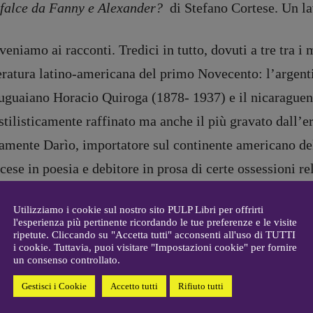
Antonella Marrone
e
 falce da Fanny e Alexander?
di Stefano Cortese. Un la
er 40
R
EDAZIONE
eniamo ai racconti. Tredici in tutto, dovuti a tre tra i
Walter Catalano
,
Giuseppe
a
Costigliola
,
Anna da Re
,
teratura latino-americana del primo Novecento: l’arge
Roberto Derobertis
,
Elio
ruguaiano Horacio Quiroga (1878- 1937) e il nicaraguen
Grasso
,
Fabio Malagnini
,
mmersi
Valentina Marcoli
,
Elisabetta
stilisticamente raffinato ma anche il più gravato dall’e
22-2022
Michielin
,
Nicole Spallina
,
tamente Darìo, importatore sul continente americano d
Roberto Sturm
,
Tania Tonin
cese in poesia e debitore in prosa di certe ossessioni re
CONTATTI
i
e tentazioni di Sant’Antonio
e soprattutto da J.K. Huy
Case editrici e coordinamento
allard
recensioni
:
Utilizziamo i cookie sul nostro sito PULP Libri per offrirti
rse versioni incluse nel libro della stessa trama pubbl
l'esperienza più pertinente ricordando le tue preferenze e le visite
gelisti
Elio Grasso
ripetute. Cliccando su "Accetta tutti" acconsenti all'uso di TUTTI
e di frate Pietro,
in cui un monaco ricorre alla scienza
[eliovoyager@gmail.com]
i cookie. Tuttavia, puoi visitare "Impostazioni cookie" per fornire
Coordinamento Primo Piano
:
un consenso controllato.
ntato da Röntgen, messogli a disposizione forse dal dia
Elisabetta Michielin
acrata e lasciare impresso su lastra il volto irato del 
Gestisci i Cookie
Accetto tutti
Rifiuto tutti
[michielin.elisabetta@gmail.com]
Coordinamento News in breve:
ione. Più interessante Lugones, amato-odiato da Borges