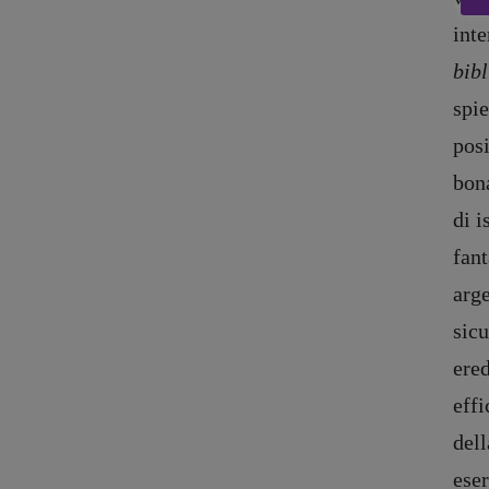
int
bibl
spie
posi
bon
di i
fant
arg
sicu
Copyright © 2018 – 2023 Pulp Magazine – Associazione Pulp Magazine – 
ered
eff
dell
eser