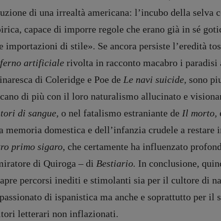
ruzione di una irrealtà americana: l’incubo della selva
rica, capace di imporre regole che erano già in sé gotich
e importazioni di stile». Se ancora persiste l’eredità to
ferno artificiale
rivolta in racconto macabro i paradisi a
inaresca di Coleridge e Poe de
Le navi suicide,
sono piu
cano di più con il loro naturalismo allucinato e visio
tori di sangue,
o nel fatalismo estraniante de
Il morto,
la memoria domestica e dell’infanzia crudele a restare
tro primo sigaro
, che certamente ha influenzato profon
iratore di Quiroga – di
Bestiario.
In conclusione, quin
apre percorsi inediti e stimolanti sia per il cultore di n
passionato di ispanistica ma anche e soprattutto per il 
itori letterari non inflazionati.