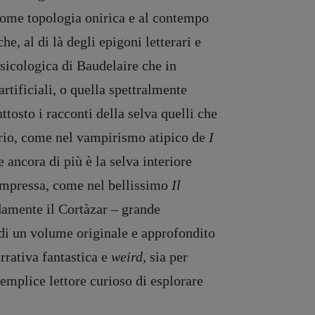
 come topologia onirica e al contempo
e, al di là degli epigoni letterari e
ssicologica di Baudelaire che in
rtificiali, o quella spettralmente
ttosto i racconti della selva quelli che
nario, come nel vampirismo atipico de
I
e ancora di più è la selva interiore
 impressa, come nel bellissimo
Il
damente il Cortàzar – grande
di un volume originale e approfondito
arrativa fantastica e
weird,
sia per
semplice lettore curioso di esplorare