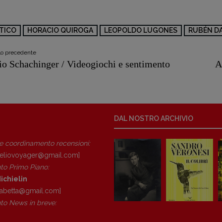
TICO
HORACIO QUIROGA
LEOPOLDO LUGONES
RUBÉN D
olo precedente
io Schachinger / Videogiochi e sentimento
A
DAL NOSTRO ARCHIVIO
 e coordinamento recensioni
:
eliovoyager@gmail.com]
to Primo Piano
:
ichielin
isabetta@gmail.com]
o News in breve: