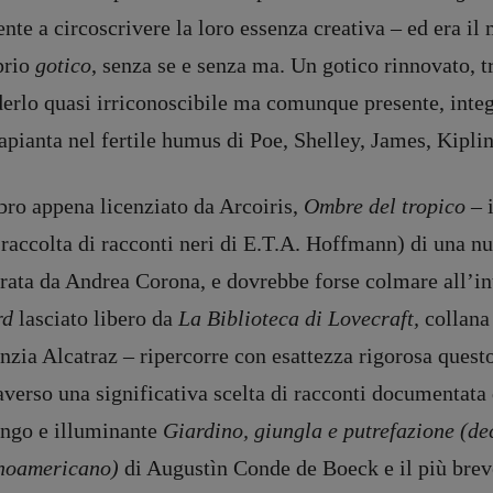
nte a circoscrivere la loro essenza creativa – ed era il
prio
gotico
, senza se e senza ma. Un gotico rinnovato, tr
derlo quasi irriconoscibile ma comunque presente, integ
pianta nel fertile humus di Poe, Shelley, James, Kipli
ibro appena licenziato da Arcoiris,
Ombre del tropico –
i
 raccolta di racconti neri di E.T.A. Hoffmann) di una n
rata da Andrea Corona, e dovrebbe forse colmare all’int
rd
lasciato libero da
La Biblioteca di Lovecraft,
collana
zia Alcatraz – ripercorre con esattezza rigorosa quest
averso una significativa scelta di racconti documentata 
ungo e illuminante
Giardino, giungla e putrefazione (d
inoamericano)
di Augustìn Conde de Boeck e il più bre
DIRETTRICE RESPONSABILE