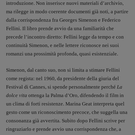
12 dicembre
introduzione. Non inserisce nuovi materiali d’archivio,
Blade Runner 40
ma rilegge in modo coerente documenti già noti, a partire
Editoria
dalla corrispondenza fra Georges Simenon e Federico
Intelligenza Artificiale
Fellini. Il libro prende avvio da una familiarità che
Maestri sommersi
precede l’incontro diretto: Fellini legge da tempo e con
Pasolini 1922-2022
continuità Simenon, e nelle lettere riconosce nei suoi
Psichedelia
romanzi una prossimità profonda, quasi esistenziale.
Scienza
Simenon, dal canto suo, non si limita a stimare Fellini
Stranimondi
come regista: nel 1960, da presidente della giuria del
Tornare a Ballard
Festival di Cannes, si spende personalmente perché
La
Valerio Evangelisti
dolce vita
ottenga la Palma d’Oro, difendendo il film in
Vampirismi
un clima di forti resistenze. Marina Geat interpreta quel
Zong!
gesto come un riconoscimento precoce, che suggella una
consonanza già avvertita. Subito dopo Fellini scrive per
DIRETTRICE RESPONSABILE
ringraziarlo e prende avvio una corrispondenza che, a
Antonella Marrone