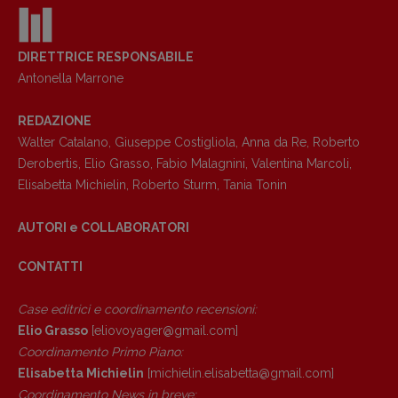
DIRETTRICE RESPONSABILE
Antonella Marrone
REDAZIONE
Walter Catalano
,
Giuseppe Costigliola
,
Anna da Re
,
Roberto
Copyright © 2018 – 2023 Pulp Magazine –
Derobertis
,
Elio Grasso
,
Fabio Malagnini
,
Valentina Marcoli
,
Associazione Pulp Magazine – registrazione
Elisabetta Michielin
,
Roberto Sturm
,
Tania Tonin
Tribunale Milano n° 5864/2023 – cod. fis.
97943720157 –
Privacy
AUTORI e COLLABORATORI
CONTATTI
Case editrici e coordinamento recensioni
:
Elio Grasso
[eliovoyager@gmail.com]
Coordinamento Primo Piano
:
Elisabetta Michielin
[michielin.elisabetta@gmail.com]
Coordinamento News in breve: