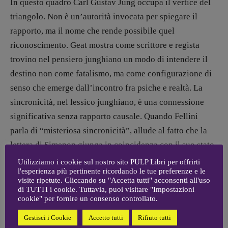
In questo quadro Carl Gustav Jung occupa il vertice del
[fabio.malagnini@gmail.
com]
triangolo. Non è un’autorità invocata per spiegare il
Coordinamento Pulp for kids e social
media:
rapporto, ma il nome che rende possibile quel
Valentina Marcoli
riconoscimento. Geat mostra come scrittore e regista
[valentina.marcoli@gmail.
com]
trovino nel pensiero junghiano un modo di intendere il
ARCHIVIO E AUTORI
destino non come fatalismo, ma come configurazione di
senso che emerge dall’incontro fra psiche e realtà. La
sincronicità, nel lessico junghiano, è una connessione
significativa senza rapporto causale. Quando Fellini
parla di “misteriosa sincronicità”, allude al fatto che la
lettera di Simenon giunga in coincidenza con il suo stato
interiore, come se tra i due esistesse una risonanza
Utilizziamo i cookie sul nostro sito PULP Libri per offrirti
l'esperienza più pertinente ricordando le tue preferenze e le
sottratta alla volontà e a ogni spiegazione causale. Jung
visite ripetute. Cliccando su "Accetta tutti" acconsenti all'uso
diventa così il garante simbolico di una fraternità che
di TUTTI i cookie. Tuttavia, puoi visitare "Impostazioni
cookie" per fornire un consenso controllato.
non nasce dall’ideologia, ma dall’accadere. È il terzo che
permette a Simenon e Fellini di riconoscersi senza
Gestisci i Cookie
Accetto tutti
Rifiuto tutti