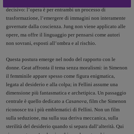
annullarsi. Anche sul piano creativo il suo ruolo è
decisivo: l’opera è per entrambi un processo di
trasformazione, l’emergere di immagini non interamente
governate dalla coscienza. Jung non viene applicato alle
opere, ma offre il linguaggio per pensarsi come autori
non sovrani, esposti all’ombra e al rischio.
Questa postura emerge nel nodo del rapporto con le
donne. Geat affronta il tema senza moralismi: in Simenon
il femminile appare spesso come figura enigmatica,
legata al desiderio e alla colpa; in Fellini assume una
dimensione più fantasmatica e archetipica. Un passaggio
centrale è quello dedicato a
Casanova
, film che Simenon
riconosce tra i più emblematici di Fellini. Non un film
sulla seduzione, ma sulla sua deriva meccanica, sulla
sterilità del desiderio quando si separa dall’alterità. Qui