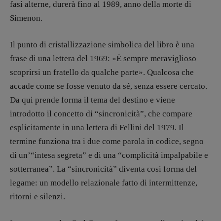
fasi alterne, durerà fino al 1989, anno della morte di
R
EDAZIONE
Simenon.
Walter Catalano
,
Giuseppe Costigliola
,
Anna da Re
,
Roberto Derobertis
,
Elio
Il punto di cristallizzazione simbolica del libro è una
Grasso
,
Fabio Malagnini
,
Valentina
frase di una lettera del 1969: «È sempre meraviglioso
Marcoli
,
Elisabetta Michielin
,
Nicole
Spallina
,
Roberto Sturm
,
Tania Tonin
scoprirsi un fratello da qualche parte». Qualcosa che
accade come se fosse venuto da sé, senza essere cercato.
CONTATTI
Da qui prende forma il tema del destino e viene
Case editrici e coordinamento
introdotto il concetto di “sincronicità”, che compare
recensioni
:
Elio Grasso
[eliovoyager@gmail.com]
esplicitamente in una lettera di Fellini del 1979. Il
Coordinamento Primo Piano
:
termine funziona tra i due come parola in codice, segno
Elisabetta Michielin
di un’“intesa segreta” e di una “complicità impalpabile e
[michielin.elisabetta@gmail.com]
sotterranea”. La “sincronicità” diventa così forma del
Coordinamento News in breve:
legame: un modello relazionale fatto di intermittenze,
Anna da Re
[anna.dare.comunicazione@gmail.
com]
ritorni e silenzi.
Coordinamento Fumetti:
Fabio Malagnini