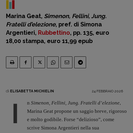
Marina Geat,
Simenon, Fellini, Jung.
Fratelli d’elezione
, pref. di Simona
Argentieri,
Rubbettino
, pp. 135, euro
Recensioni
18,00 stampa, euro 11,99 epub
Primo Piano
Interviste
RUBRICHE
Archeologie del
presente
Fumetti
di
24 FEBBRAIO 2026
ELISABETTA MICHIELIN
Libro & Film
I
Pulp for kids
n
Simenon, Fellini, Jung. Fratelli d’elezione
,
Opera prima
Marina Geat propone un saggio breve, rigoroso
e molto godibile. Forse “delizioso”, come
DOSSIER
scrive Simona Argentieri nella sua