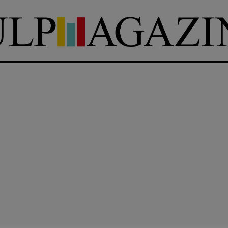
DIRETTRICE RESPONSABILE
Antonella Marrone
e
er 40
R
EDAZIONE
Walter Catalano
,
Giuseppe
a
Costigliola
,
Anna da Re
,
Roberto Derobertis
,
Elio
Grasso
,
Fabio Malagnini
,
mmersi
Valentina Marcoli
,
Elisabetta
22-2022
Michielin
,
Nicole Spallina
,
Roberto Sturm
,
Tania Tonin