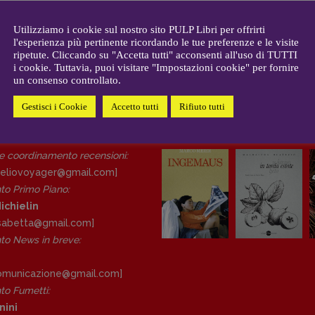
CONTATTI
i
Case editrici e coordinamento
allard
Utilizziamo i cookie sul nostro sito PULP Libri per offrirti
recensioni
:
l'esperienza più pertinente ricordando le tue preferenze e le visite
gelisti
Elio Grasso
ripetute. Cliccando su "Accetta tutti" acconsenti all'uso di TUTTI
[eliovoyager@gmail.com]
i cookie. Tuttavia, puoi visitare "Impostazioni cookie" per fornire
un consenso controllato.
Coordinamento Primo Piano
:
Elisabetta Michielin
Gestisci i Cookie
Accetto tutti
Rifiuto tutti
[michielin.elisabetta@gmail.com]
DAL NOSTRO ARCHIVIO
Coordinamento News in breve:
Anna da Re
 e coordinamento recensioni
:
[anna.dare.comunicazione@gmail.
eliovoyager@gmail.com]
com]
to Primo Piano
:
Coordinamento Fumetti:
ichielin
Fabio Malagnini
lisabetta@gmail.com]
[fabio.malagnini@gmail.
com]
o News in breve:
Coordinamento Pulp for kids e
social media:
Valentina Marcoli
comunicazione@gmail.
com]
[valentina.marcoli@gmail.
com]
o Fumetti:
nini