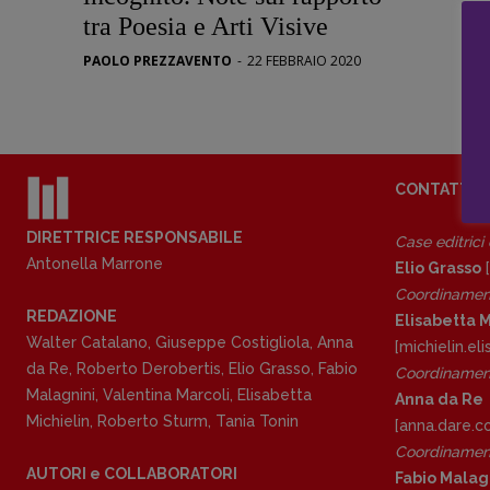
Stranimond
tra Poesia e Arti Visive
Tornare a B
PAOLO PREZZAVENTO
-
22 FEBBRAIO 2020
Valerio Evan
Vampirismi
Zong!
CONTATTI
DIRETTRICE RESPONSABILE
Case editrici
Antonella Marrone
Elio Grasso
[
Coordinamen
REDAZIONE
Elisabetta M
Walter Catalano
,
Giuseppe Costigliola
,
Anna
[michielin.e
da Re
,
Roberto Derobertis
,
Elio Grasso
,
Fabio
Coordinament
Malagnini
,
Valentina Marcoli
,
Elisabetta
Anna da Re
Michielin
,
Roberto Sturm
,
Tania Tonin
[anna.dare.
Coordinament
AUTORI e COLLABORATORI
Fabio Malag