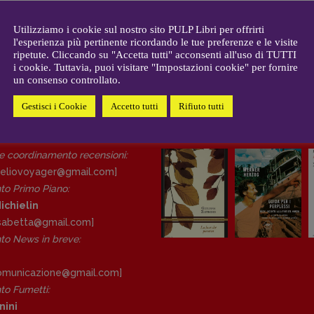
CONTATTI
i
Case editrici e coordinamento
allard
Utilizziamo i cookie sul nostro sito PULP Libri per offrirti
recensioni
:
l'esperienza più pertinente ricordando le tue preferenze e le visite
gelisti
Elio Grasso
ripetute. Cliccando su "Accetta tutti" acconsenti all'uso di TUTTI
[eliovoyager@gmail.com]
i cookie. Tuttavia, puoi visitare "Impostazioni cookie" per fornire
un consenso controllato.
Coordinamento Primo Piano
:
Elisabetta Michielin
Gestisci i Cookie
Accetto tutti
Rifiuto tutti
[michielin.elisabetta@gmail.com]
DAL NOSTRO ARCHIVIO
Coordinamento News in breve:
Anna da Re
 e coordinamento recensioni
:
[anna.dare.comunicazione@gmail.
eliovoyager@gmail.com]
com]
to Primo Piano
:
Coordinamento Fumetti:
ichielin
Fabio Malagnini
lisabetta@gmail.com]
[fabio.malagnini@gmail.
com]
o News in breve:
Coordinamento Pulp for kids e
social media:
Valentina Marcoli
comunicazione@gmail.
com]
[valentina.marcoli@gmail.
com]
o Fumetti:
nini