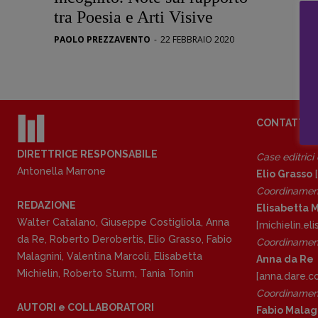
Stranimond
tra Poesia e Arti Visive
Tornare a B
PAOLO PREZZAVENTO
-
22 FEBBRAIO 2020
Valerio Evan
Vampirismi
Zong!
CONTATTI
DIRETTRICE RESPONSABILE
Case editrici
Antonella Marrone
Elio Grasso
[
Coordinamen
REDAZIONE
Elisabetta M
Walter Catalano
,
Giuseppe Costigliola
,
Anna
[michielin.e
da Re
,
Roberto Derobertis
,
Elio Grasso
,
Fabio
Coordinament
Malagnini
,
Valentina Marcoli
,
Elisabetta
Anna da Re
Michielin
,
Roberto Sturm
,
Tania Tonin
[anna.dare.
Coordinament
AUTORI e COLLABORATORI
Fabio Malag