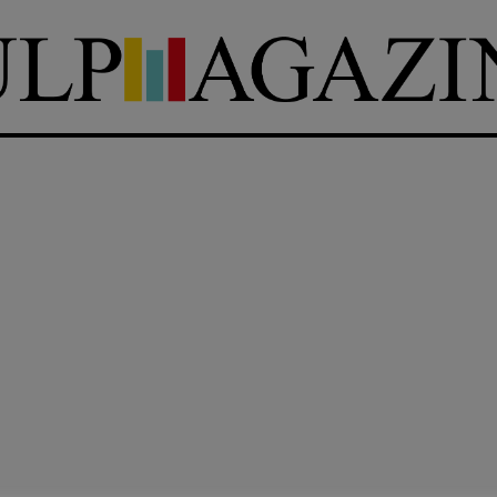
DIRETTRICE RESPONSABILE
Antonella Marrone
e
er 40
R
EDAZIONE
Walter Catalano
,
Giuseppe
a
Costigliola
,
Anna da Re
,
Roberto Derobertis
,
Elio
Grasso
,
Fabio Malagnini
,
mmersi
Valentina Marcoli
,
Elisabetta
22-2022
Michielin
,
Nicole Spallina
,
Roberto Sturm
,
Tania Tonin