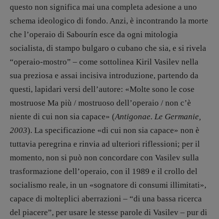
Archeologie del
questo non significa mai una completa adesione a uno
presente
schema ideologico di fondo. Anzi, è incontrando la morte
Fumetti
che l’operaio di Sabourín esce da ogni mitologia
Libro & Film
socialista, di stampo bulgaro o cubano che sia, e si rivela
“operaio-mostro” – come sottolinea Kiril Vasilev nella
Pulp for kids
sua preziosa e assai incisiva introduzione, partendo da
Opera prima
questi, lapidari versi dell’autore: «Molte sono le cose
mostruose Ma più / mostruoso dell’operaio / non c’è
DOSSIER
niente di cui non sia capace» (
Antigonae. Le Germanie,
12 dicembre
2003
). La specificazione «di cui non sia capace» non è
Blade Runner 40
tuttavia peregrina e rinvia ad ulteriori riflessioni; per il
Editoria
momento, non si può non concordare con Vasilev sulla
Intelligenza Artificiale
trasformazione dell’operaio, con il 1989 e il crollo del
Maestri sommersi
socialismo reale, in un «sognatore di consumi illimitati»,
Pasolini 1922-2022
capace di molteplici aberrazioni – “di una bassa ricerca
Psichedelia
del piacere”, per usare le stesse parole di Vasilev – pur di
Scienza