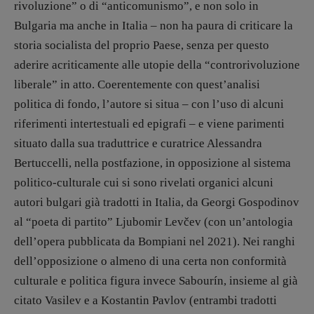
rivoluzione” o di “anticomunismo”, e non solo in
Bulgaria ma anche in Italia – non ha paura di criticare la
storia socialista del proprio Paese, senza per questo
aderire acriticamente alle utopie della “controrivoluzione
liberale” in atto. Coerentemente con quest’analisi
politica di fondo, l’autore si situa – con l’uso di alcuni
riferimenti intertestuali ed epigrafi – e viene parimenti
situato dalla sua traduttrice e curatrice Alessandra
Bertuccelli, nella postfazione, in opposizione al sistema
politico-culturale cui si sono rivelati organici alcuni
autori bulgari già tradotti in Italia, da Georgi Gospodinov
al “poeta di partito” Ljubomir Levčev (con un’antologia
dell’opera pubblicata da Bompiani nel 2021). Nei ranghi
dell’opposizione o almeno di una certa non conformità
culturale e politica figura invece Sabourín, insieme al già
citato Vasilev e a Kostantin Pavlov (entrambi tradotti