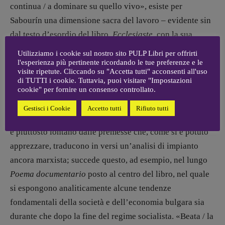
continua / a dominare su quello vivo», esiste per
Sabourín una dimensione sacra del lavoro – evidente sin
dal testo d’esordio del libro,
Ecclesiaste,
con la sua
visione ancestrale di un «mattatoio sotto il cielo aperto
Utilizziamo i cookie sul nostro sito PULP Libri per offrirti
dell’Africa» – che può riscattare completamente l’uomo,
l'esperienza più pertinente ricordando le tue preferenze e le
visite ripetute. Cliccando su "Accetta tutti" acconsenti all'uso
evidenziando infine, e in modo autentico, tutto quello di
di TUTTI i cookie. Tuttavia, puoi visitare "Impostazioni
cookie" per fornire un consenso controllato.
cui «è capace».
Gestisci i Cookie
Accetto tutti
Rifiuto tutti
L’esito appare peculiare, se non idiosincratico tout court,
e piuttosto lontano dalle premesse che, come si è potuto
apprezzare, traducono in versi un’analisi di impianto
ancora marxista; succede questo, ad esempio, nel lungo
Poema documentario
posto al centro del libro, nel quale
si espongono analiticamente alcune tendenze
fondamentali della società e dell’economia bulgara sia
durante che dopo la fine del regime socialista. «Beata / la