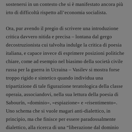
sostenersi in un contesto che si è manifestato ancora più
Stranimondi
irto di difficoltà rispetto all’economia socialista.
Tornare a Ballard
Valerio Evangelisti
Ora, pur avendo il pregio di scrivere una introduzione
Vampirismi
critica davvero nitida e precisa – lontana dal gergo
Zong!
decostruzionista cui talvolta indulge la critica di poesia
italiana, e capace invece di esprimere posizioni politiche
DIRETTRICE RESPONSABILE
chiare, come ad esempio nel biasimo della società civile
Antonella Marrone
russa per la guerra in Ucraina – Vasilev si mostra forse
troppo rigido e sintetico quando individua una
R
EDAZIONE
Walter Catalano
,
Giuseppe Costigliola
,
tripartizione di tale figurazione teratologica della classe
Anna da Re
,
Roberto Derobertis
,
Elio
operaia, associandovi, nella sua lettura della poesia di
Grasso
,
Fabio Malagnini
,
Valentina
Sabourín, «dominio», «espiazione» e «risentimento».
Marcoli
,
Elisabetta Michielin
,
Nicole
Uno schema che si vuole magari anti-dialettico, in
Spallina
,
Roberto Sturm
,
Tania Tonin
principio, ma che finisce per essere paradossalmente
CONTATTI
dialettico, alla ricerca di una “liberazione dal dominio
Case editrici e coordinamento