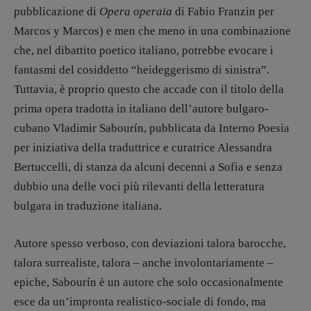
pubblicazione di
Opera operaia
di Fabio Franzin per
Marcos y Marcos) e men che meno in una combinazione
che, nel dibattito poetico italiano, potrebbe evocare i
fantasmi del cosiddetto “heideggerismo di sinistra”.
Tuttavia, è proprio questo che accade con il titolo della
prima opera tradotta in italiano dell’autore bulgaro-
cubano Vladimir Sabourín, pubblicata da Interno Poesia
per iniziativa della traduttrice e curatrice Alessandra
Bertuccelli, di stanza da alcuni decenni a Sofia e senza
dubbio una delle voci più rilevanti della letteratura
bulgara in traduzione italiana.
Recensioni
Autore spesso verboso, con deviazioni talora barocche,
Primo Piano
talora surrealiste, talora – anche involontariamente –
Interviste
epiche, Sabourín è un autore che solo occasionalmente
RUBRICHE
esce da un’impronta realistico-sociale di fondo, ma