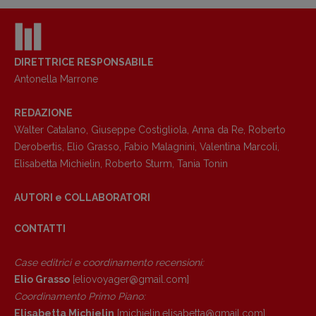
DIRETTRICE RESPONSABILE
Antonella Marrone
REDAZIONE
Walter Catalano
,
Giuseppe Costigliola
,
Anna da Re
,
Roberto
Derobertis
,
Elio Grasso
,
Fabio Malagnini
,
Valentina Marcoli
,
Elisabetta Michielin
,
Roberto Sturm
,
Tania Tonin
AUTORI e COLLABORATORI
CONTATTI
Case editrici e coordinamento recensioni
:
Elio Grasso
[eliovoyager@gmail.com]
Coordinamento Primo Piano
:
Elisabetta Michielin
[michielin.elisabetta@gmail.com]