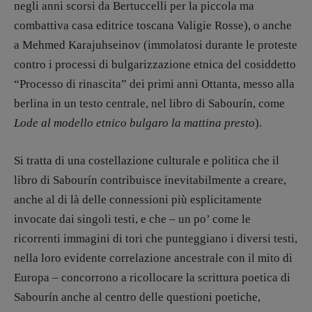
negli anni scorsi da Bertuccelli per la piccola ma
combattiva casa editrice toscana Valigie Rosse), o anche
a Mehmed Karajuhseinov (immolatosi durante le proteste
contro i processi di bulgarizzazione etnica del cosiddetto
“Processo di rinascita” dei primi anni Ottanta, messo alla
berlina in un testo centrale, nel libro di Sabourín, come
Lode al modello etnico bulgaro la mattina presto
).
Si tratta di una costellazione culturale e politica che il
libro di Sabourín contribuisce inevitabilmente a creare,
anche al di là delle connessioni più esplicitamente
invocate dai singoli testi, e che – un po’ come le
ricorrenti immagini di tori che punteggiano i diversi testi,
nella loro evidente correlazione ancestrale con il mito di
Europa – concorrono a ricollocare la scrittura poetica di
Copyright © 2018 – 2023 Pulp Magazine –
Sabourín anche al centro delle questioni poetiche,
Associazione Pulp Magazine – registrazione