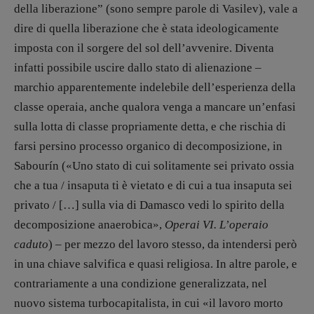
della liberazione” (sono sempre parole di Vasilev), vale a
recensioni
:
dire di quella liberazione che è stata ideologicamente
Elio Grasso
[eliovoyager@gmail.com]
Coordinamento Primo Piano
:
imposta con il sorgere del sol dell’avvenire. Diventa
Elisabetta Michielin
infatti possibile uscire dallo stato di alienazione –
[michielin.elisabetta@gmail.com]
marchio apparentemente indelebile dell’esperienza della
Coordinamento News in breve:
classe operaia, anche qualora venga a mancare un’enfasi
Anna da Re
sulla lotta di classe propriamente detta, e che rischia di
[anna.dare.comunicazione@gmail.
com]
Coordinamento Fumetti:
farsi persino processo organico di decomposizione, in
Fabio Malagnini
Sabourín («Uno stato di cui solitamente sei privato ossia
[fabio.malagnini@gmail.
com]
che a tua / insaputa ti è vietato e di cui a tua insaputa sei
Coordinamento Pulp for kids e social
privato / […] sulla via di Damasco vedi lo spirito della
media:
Valentina Marcoli
decomposizione anaerobica»,
Operai VI. L’operaio
[valentina.marcoli@gmail.
com]
caduto
) – per mezzo del lavoro stesso, da intendersi però
in una chiave salvifica e quasi religiosa. In altre parole, e
ARCHIVIO E AUTORI
contrariamente a una condizione generalizzata, nel
nuovo sistema turbocapitalista, in cui «il lavoro morto