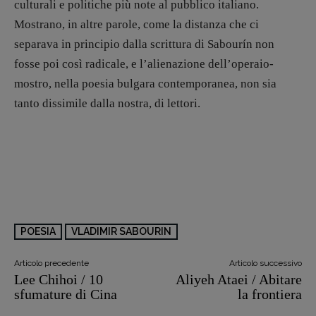
Tribunale Milano n° 5864/2023 – cod. fis.
culturali e politiche più note al pubblico italiano.
97943720157 –
Privacy
Mostrano, in altre parole, come la distanza che ci
separava in principio dalla scrittura di Sabourín non
fosse poi così radicale, e l’alienazione dell’operaio-
mostro, nella poesia bulgara contemporanea, non sia
tanto dissimile dalla nostra, di lettori.
POESIA
VLADIMIR SABOURIN
Articolo precedente
Articolo successivo
Lee Chihoi / 10
Aliyeh Ataei / Abitare
sfumature di Cina
la frontiera