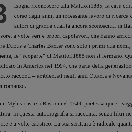
B
isogna riconoscere alla Mattioli1885, la casa edit
corso degli anni, un incessante lavoro di ricerca c
autori di grande qualità ancora sconosciuti in Ita
sore, a volte veri e propri capolavori, che hanno arricchit
re Dubus e Charles Baxter sono solo i primi due nomi, 
ente, le “scoperte” di Mattioli1885 non si fermano. Ques
licato in America nel 1994, che parla della generazione
otto racconti – ambientati negli anni Ottanta e Novant
DIRETTRICE RESPONSABILE
Antonella Marrone
e
un romanzo.
er 40
R
EDAZIONE
en Myles nasce a Boston nel 1949, poetessa queer, saggi
Walter Catalano
,
Giuseppe
a
Costigliola
,
Anna da Re
,
ttura, in questa autobiografia si racconta, senza filtri 
Roberto Derobertis
,
Elio
nte e a volte caustico. La sua scrittura è radicale quant
Grasso
,
Fabio Malagnini
,
mmersi
Valentina Marcoli
,
Elisabetta