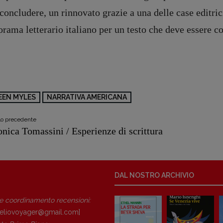
social media:
concludere, un rinnovato grazie a una delle case editric
Valentina Marcoli
[valentina.marcoli@gmail.
com]
rama letterario italiano per un testo che deve essere 
ARCHIVIO E AUTORI
registrazione Tribunale Milano n° 5864/2023 – cod. fis. 97943720157 –
Privacy
EEN MYLES
NARRATIVA AMERICANA
olo precedente
nica Tomassini / Esperienze di scrittura
DAL NOSTRO ARCHIVIO
 e coordinamento recensioni
:
eliovoyager@gmail.com]