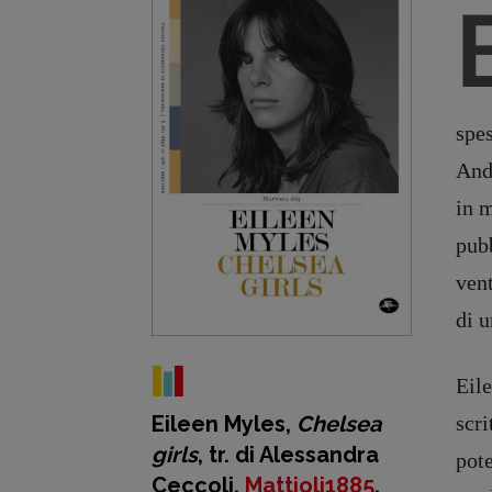
spes
And
in m
pubb
vent
Recensioni
DOSSIER
Primo Piano
12 dicembr
di 
Interviste
Blade Runn
RUBRICHE
Editoria
Eile
Archeologie del
Intelligenz
Eileen Myles,
Chelsea
scri
presente
Artificiale
girls
, tr. di Alessandra
pote
Fumetti
Maestri so
Ceccoli,
Mattioli1885
,