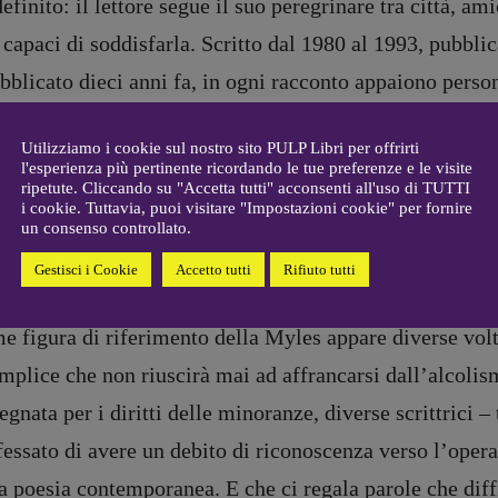
efinito: il lettore segue il suo peregrinare tra città, 
22-2022
Michielin
,
Nicole Spallina
,
capaci di soddisfarla. Scritto dal 1980 al 1993, pubbli
Roberto Sturm
,
Tania Tonin
bblicato dieci anni fa, in ogni racconto appaiono perso
CONTATTI
i
tenza: amici e amori, vissuti o anelati, in cui si rispecc
Case editrici e coordinamento
allard
recensioni
:
Utilizziamo i cookie sul nostro sito PULP Libri per offrirti
rminata e le diverse sessualità e identità caratteriali c
l'esperienza più pertinente ricordando le tue preferenze e le visite
gelisti
Elio Grasso
ripetute. Cliccando su "Accetta tutti" acconsenti all'uso di TUTTI
a e sesso, la moderazione non era contemplata in quel p
[eliovoyager@gmail.com]
i cookie. Tuttavia, puoi visitare "Impostazioni cookie" per fornire
Coordinamento Primo Piano
:
un consenso controllato.
rge in ventotto istantanee di una forza letteraria incre
Elisabetta Michielin
gante e violenta, che sembrava poter essere cambiata.
Gestisci i Cookie
Accetto tutti
Rifiuto tutti
[michielin.elisabetta@gmail.com]
Coordinamento News in breve:
Anna da Re
e figura di riferimento della Myles appare diverse volt
[anna.dare.comunicazione@gmail.
mplice che non riuscirà mai ad affrancarsi dall’alcolism
com]
Coordinamento Fumetti:
gnata per i diritti delle minoranze, diverse scrittrici 
Fabio Malagnini
essato di avere un debito di riconoscenza verso l’opera 
[fabio.malagnini@gmail.
com]
Coordinamento Pulp for kids e
a poesia contemporanea. E che ci regala parole che diff