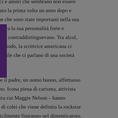
amici e amori che sembrano non essere
cato la prima volta un anno dopo e
ne che sono state importanti nella sua
hiava la sua personalità forte e
he la contraddistinguevano. Tra alcol,
eriodo, la scrittrice americana ci
dibile che ci parlano di una società
e il padre, un uomo buono, affettuoso
o. Icona piena di carisma, attivista
– tra cui Maggie Nelson – hanno
di colei che viene definita la rockstar
icilmente finiranno nel dimenticatoio.