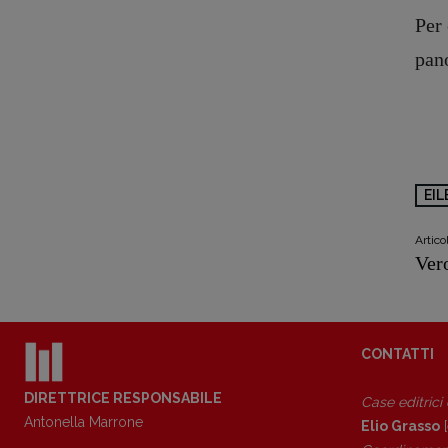
Per 
pano
Copyright © 2018 – 2023 Pulp Magazine – Associazione Pulp Magazine – 
EIL
Artic
Vero
CONTATTI
DIRETTRICE RESPONSABILE
Case editrici
Antonella Marrone
Elio Grasso
[