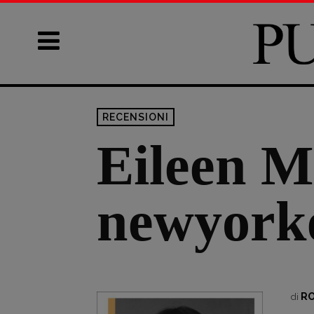
RECENSIONI
Eileen M
newyork
R
di