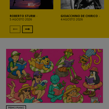
ROBERTO STURM
-
GIOACCHINO DE CHIRICO
-
5 AGOSTO 2026
4 AGOSTO 2026
Recensioni
Primo Piano
Interviste
RUBRICHE
Archeologie del
presente
Fumetti
PRIMO PIANO