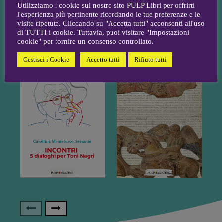
Utilizziamo i cookie sul nostro sito PULP Libri per offrirti
l'esperienza più pertinente ricordando le tue preferenze e le
visite ripetute. Cliccando su "Accetta tutti" acconsenti all'uso
di TUTTI i cookie. Tuttavia, puoi visitare "Impostazioni
cookie" per fornire un consenso controllato.
Gestisci i Cookie
Accetto tutti
Rifiuto tutti