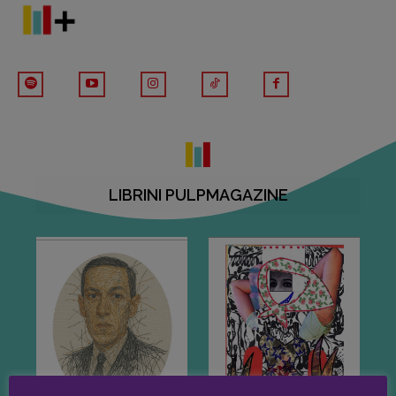
[michielin.elisabetta@gmail.com]
Coordinamento News in breve:
Anna da Re
[anna.dare.comunicazione@gmail.
com]
Coordinamento Fumetti:
Fabio Malagnini
[fabio.malagnini@gmail.
com]
Coordinamento Pulp for kids e social
media:
LIBRINI PULPMAGAZINE
Valentina Marcoli
[valentina.marcoli@gmail.
com]
ARCHIVIO E AUTORI