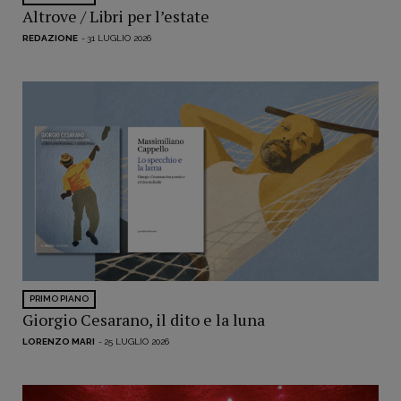
Libro & Film
Altrove / Libri per l’estate
Pulp for kids
REDAZIONE
-
31 LUGLIO 2026
Opera prima
DOSSIER
12 dicembre
Blade Runner 40
Editoria
Intelligenza Artificiale
Maestri sommersi
Pasolini 1922-2022
Psichedelia
PRIMO PIANO
Scienza
Giorgio Cesarano, il dito e la luna
Stranimondi
LORENZO MARI
-
25 LUGLIO 2026
Tornare a Ballard
Valerio Evangelisti