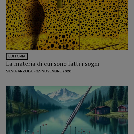
EDITORIA
La materia di cui sono fatti i sogni
SILVIA ARZOLA
-
29 NOVEMBRE 2020
Copyright © 2018 – 2023 Pulp Magazine –
Associazione Pulp Magazine – registrazione
Tribunale Milano n° 5864/2023 – cod. fis.
97943720157 –
Privacy