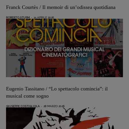
Intelligenza Artificiale
Franck Courtès / Il memoir di un’odissea quotidiana
Maestri sommersi
ROBERTO STURM
-
15 APRILE 2026
Pasolini 1922-2022
Psichedelia
Scienza
Stranimondi
Tornare a Ballard
Valerio Evangelisti
Vampirismi
Zong!
Eugenio Tassitano / “Lo spettacolo comincia”: il
musical come sogno
DIRETTRICE RESPONSABILE
Antonella Marrone
GIUSEPPE COSTIGLIOLA
-
28 MARZO 2026
R
EDAZIONE
Walter Catalano
,
Giuseppe Costigliola
,