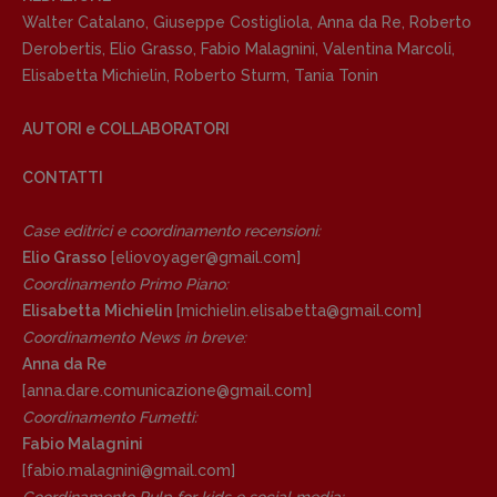
Walter Catalano
,
Giuseppe Costigliola
,
Anna da Re
,
Roberto
Derobertis
,
Elio Grasso
,
Fabio Malagnini
,
Valentina Marcoli
,
Elisabetta Michielin
,
Roberto Sturm
,
Tania Tonin
Copyright © 2018 – 2023 Pulp Magazine –
AUTORI e COLLABORATORI
Associazione Pulp Magazine – registrazione
Tribunale Milano n° 5864/2023 – cod. fis.
CONTATTI
97943720157 –
Privacy
Case editrici e coordinamento recensioni
:
Elio Grasso
[eliovoyager@gmail.com]
Coordinamento Primo Piano
:
Elisabetta Michielin
[michielin.elisabetta@gmail.com]
Coordinamento News in breve:
Anna da Re
[anna.dare.comunicazione@gmail.
com]
Coordinamento Fumetti:
Fabio Malagnini
[fabio.malagnini@gmail.
com]