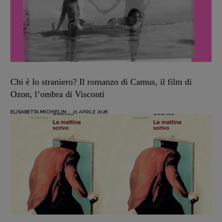
Recensioni
Primo Piano
Interviste
RUBRICHE
Archeologie del
Chi è lo straniero? Il romanzo di Camus, il film di
presente
Ozon, l’ombra di Visconti
Fumetti
ELISABETTA MICHIELIN
-
21 APRILE 2026
Libro & Film
Pulp for kids
Opera prima
DOSSIER
12 dicembre
Blade Runner 40
Editoria