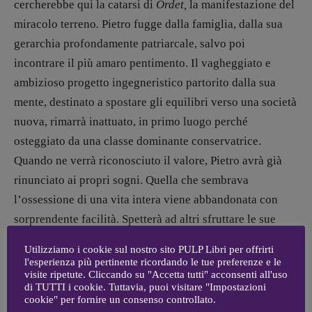
cercherebbe qui la catarsi di
Ordet,
la manifestazione del
Coordinamento Fumetti:
Fabio Malagnini
miracolo terreno
.
Pietro fugge dalla famiglia, dalla sua
[fabio.malagnini@gmail.
com]
gerarchia profondamente patriarcale, salvo poi
Coordinamento Pulp for kids e social
incontrare il più amaro pentimento. Il vagheggiato e
media:
ambizioso progetto ingegneristico partorito dalla sua
Valentina Marcoli
[valentina.marcoli@gmail.
com]
mente, destinato a spostare gli equilibri verso una società
nuova, rimarrà inattuato, in primo luogo perché
ARCHIVIO E AUTORI
osteggiato da una classe dominante conservatrice.
Quando ne verrà riconosciuto il valore, Pietro avrà già
rinunciato ai propri sogni. Quella che sembrava
l’ossessione di una vita intera viene abbandonata con
sorprendente facilità. Spetterà ad altri sfruttare le sue
idee avanguardiste.
Utilizziamo i cookie sul nostro sito PULP Libri per offrirti
l'esperienza più pertinente ricordando le tue preferenze e le
visite ripetute. Cliccando su "Accetta tutti" acconsenti all'uso
Pietro soffre di un eccesso di orgoglio, venato da un
di TUTTI i cookie. Tuttavia, puoi visitare "Impostazioni
difetto della volontà. È un uomo del sottosuolo, un Troll,
cookie" per fornire un consenso controllato.