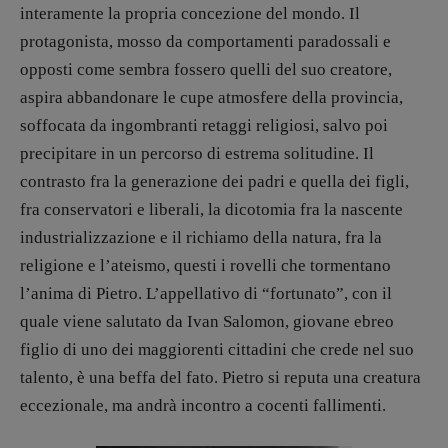
interamente la propria concezione del mondo. Il
DOSSIER
protagonista, mosso da comportamenti paradossali e
12 dicembre
opposti come sembra fossero quelli del suo creatore,
Blade Runner 40
aspira abbandonare le cupe atmosfere della provincia,
Editoria
soffocata da ingombranti retaggi religiosi, salvo poi
Intelligenza Artificiale
precipitare in un percorso di estrema solitudine. Il
Maestri sommersi
contrasto fra la generazione dei padri e quella dei figli,
Pasolini 1922-2022
fra conservatori e liberali, la dicotomia fra la nascente
Psichedelia
industrializzazione e il richiamo della natura, fra la
Scienza
religione e l’ateismo, questi i rovelli che tormentano
Stranimondi
l’anima di Pietro. L’appellativo di “fortunato”, con il
Tornare a Ballard
quale viene salutato da Ivan Salomon, giovane ebreo
Valerio Evangelisti
figlio di uno dei maggiorenti cittadini che crede nel suo
Vampirismi
talento, è una beffa del fato. Pietro si reputa una creatura
Zong!
eccezionale, ma andrà incontro a cocenti fallimenti.
DIRETTRICE RESPONSABILE