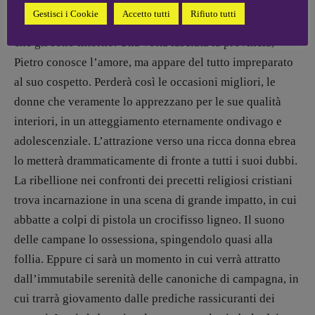
come egli stesso si definisce guardando alla mitologia
Gestisci i Cookie
Accetto tutti
Rifiuto tutti
danese, destinato a coinvolgere nella sua caduta coloro
che gli sono intorno. Una volta lasciata la provincia,
Pietro conosce l’amore, ma appare del tutto impreparato
al suo cospetto. Perderà così le occasioni migliori, le
donne che veramente lo apprezzano per le sue qualità
interiori, in un atteggiamento eternamente ondivago e
adolescenziale. L’attrazione verso una ricca donna ebrea
lo metterà drammaticamente di fronte a tutti i suoi dubbi.
La ribellione nei confronti dei precetti religiosi cristiani
trova incarnazione in una scena di grande impatto, in cui
abbatte a colpi di pistola un crocifisso ligneo. Il suono
delle campane lo ossessiona, spingendolo quasi alla
follia. Eppure ci sarà un momento in cui verrà attratto
dall’immutabile serenità delle canoniche di campagna, in
cui trarrà giovamento dalle prediche rassicuranti dei