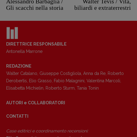
Alessandro Barbaglia /
Walter Tevis / Vita,
Gli scacchi nella storia
biliardi e extraterrestri
DIRETTRICE RESPONSABILE
Antonella Marrone
REDAZIONE
Copyright © 2018 – 2023 Pulp Magazine –
Associazione Pulp Magazine – registrazione
Walter Catalano
,
Giuseppe Costigliola
,
Anna da Re
,
Roberto
Tribunale Milano n° 5864/2023 – cod. fis.
Derobertis
,
Elio Grasso
,
Fabio Malagnini
,
Valentina Marcoli
,
97943720157 –
Privacy
Elisabetta Michielin
,
Roberto Sturm
,
Tania Tonin
AUTORI e COLLABORATORI
CONTATTI
Case editrici e coordinamento recensioni
: