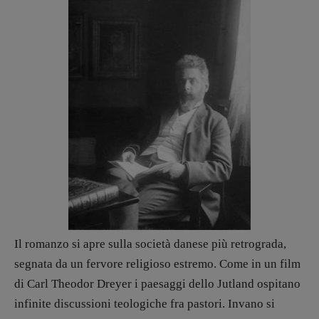
Antonella Marrone
R
EDAZIONE
Walter Catalano
,
Giuseppe Costigliola
,
Anna da Re
,
Roberto Derobertis
,
Elio
Grasso
,
Fabio Malagnini
,
Valentina
Marcoli
,
Elisabetta Michielin
,
Nicole
Spallina
,
Roberto Sturm
,
Tania Tonin
CONTATTI
Case editrici e coordinamento
recensioni
:
Elio Grasso
[eliovoyager@gmail.com]
Coordinamento Primo Piano
:
Elisabetta Michielin
Il romanzo si apre sulla società danese più retrograda,
[michielin.elisabetta@gmail.com]
segnata da un fervore religioso estremo. Come in un film
Coordinamento News in breve:
di Carl Theodor Dreyer i paesaggi dello Jutland ospitano
Anna da Re
infinite discussioni teologiche fra pastori. Invano si
[anna.dare.comunicazione@gmail.
com]