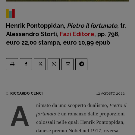
Henrik Pontoppidan,
Pietro il fortunato,
tr.
Alessandro Storti,
Fazi Editore
, pp. 798,
euro 22,00 stampa, euro 10,99 epub
Recensioni
Primo Piano
Interviste
RUBRICHE
Archeologie del
presente
di
12 AGOSTO 2022
RICCARDO CENCI
Fumetti
A
nimato da uno scoperto dualismo,
Pietro il
Libro & Film
fortunato
è un romanzo dalle proporzioni
Pulp for kids
colossali nelle quali Henrik Pontoppidan,
Opera prima
danese premio Nobel nel 1917, riversa