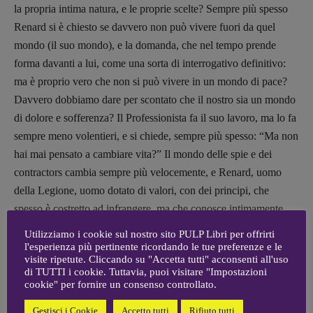
Fabio Malagnini
la propria intima natura, e le proprie scelte? Sempre più spesso
[fabio.malagnini@gmail.
com]
Renard si è chiesto se davvero non può vivere fuori da quel
Coordinamento Pulp for kids e social
mondo (il suo mondo), e la domanda, che nel tempo prende
media:
forma davanti a lui, come una sorta di interrogativo definitivo:
Valentina Marcoli
ma è proprio vero che non si può vivere in un mondo di pace?
[valentina.marcoli@gmail.
com]
Davvero dobbiamo dare per scontato che il nostro sia un mondo
ARCHIVIO E AUTORI
di dolore e sofferenza? Il Professionista fa il suo lavoro, ma lo fa
sempre meno volentieri, e si chiede, sempre più spesso: “Ma non
hai mai pensato a cambiare vita?” Il mondo delle spie e dei
contractors cambia sempre più velocemente, e Renard, uomo
della Legione, uomo dotato di valori, con dei principi, che
spesso è costretto ad infrangere, ma che conosce intimamente,
non si riconosce in ciò che sta diventando. Ed è qui che lo
Utilizziamo i cookie sul nostro sito PULP Libri per offrirti
possiamo dire: Chance Renard stava diventando vecchio. La sua
l'esperienza più pertinente ricordando le tue preferenze e le
visite ripetute. Cliccando su "Accetta tutti" acconsenti all'uso
‘anzianità di servizio’ gli pesa, il combattimento non lo gratifica
di TUTTI i cookie. Tuttavia, puoi visitare "Impostazioni
più come un tempo, e l’adrenalina è ormai solo una reazione
cookie" per fornire un consenso controllato.
biologica. Il rettile è stanco, ed in fondo avverte il suo essere
Gestisci i Cookie
Accetto tutti
Rifiuto tutti