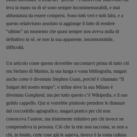
12 dicembre
leva la mano su di sé sono sempre incommensurabili, e mai
abbastanza da essere compresi. Sono tutti veri e tutti falsi, e a
Blade Runner 40
questo relativismo assoluto si aggiunge il fatto di rendere
Editoria
“ultimo” un momento che quasi sempre non aveva nulla di
Intelligenza Artificiale
definitivo in sé, se non la sua apparente, insormontabile,
Maestri sommersi
difficoltà.
Pasolini 1922-2022
Psichedelia
Un articolo come questo dovrebbe raccontarvi prima di tutto
chi
Scienza
era Stefano di Marino, la sua lunga e vasta bibliografia, magari
Stranimondi
anche
come
è diventato Stephen Gunn,
perché
è chiamato “Il
Tornare a Ballard
Salgari del nostro tempo”, e infine
dove
la sua Milano è
Valerio Evangelisti
diventata
Gangland
, ma per tutto questo c’è Wikipedia, e il suo
Vampirismi
gelido cappello. Qui si vorrebbe piuttosto prendere le distanze
dal coccodrillo agiografico, magari pratico per chi non
Zong!
conosceva l’autore, ma tristemente riduttivo per chi invece ne
comprendeva la persona. Ciò che la rete non racconta, se non a
DIRETTRICE RESPONSABILE
chi, in fondo, certe cose già le sapeva, invece è la vasta cultura
Antonella Marrone