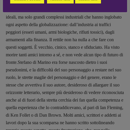
preistorico, stellarmente lontano da chi vive la guerra dietro ad
una scrivania comandando droni o robot. Non si combattono più
ideali, ma solo grandi complessi industriali che hanno inglobato
ogni aspetto della globalizzazione: dall’industria ai traffici
peggiori (esseri umani, armi biologiche, rifiuti tossici), dagli
armamenti alla finanza. Il rettile non ha nulla a che fare con
questi soggetti. È vecchio, cinico, stanco e sfiduciato. Ha visto
morire tanti amici intorno a sé, e non vede alcun tipo di futuro di
fronte.Stefano di Marino era forse nascosto dietro i suoi
pseudonimi, e la difficoltà del suo personaggio a restare nel suo
ruolo, le strette maglie del personaggio e del genere, erano le
stesse che avvertiva il suo autore, desideroso di allargare il suo
orizzonte letterario, sempre più desideroso di vedere riconosciuta
anche al di fuori della stretta cerchia dei fan quella competenza e
quella esperienza che lo contraddicevano, al pari di Ian Fleming,
di Ken Follet o di Dan Brown. Molti amici, scrittori e addetti ai
lavori dopo la sua scomparsa ne hanno scritto sottolineando