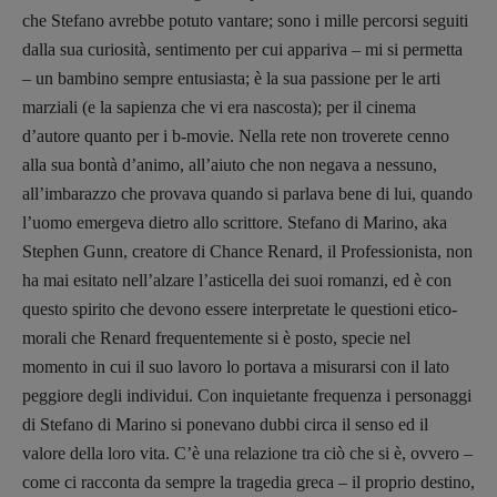
che Stefano avrebbe potuto vantare; sono i mille percorsi seguiti
R
EDAZIONE
dalla sua curiosità, sentimento per cui appariva – mi si permetta
Walter Catalano
,
Giuseppe Costigliola
,
– un bambino sempre entusiasta; è la sua passione per le arti
Anna da Re
,
Roberto Derobertis
,
Elio
marziali (e la sapienza che vi era nascosta); per il cinema
Grasso
,
Fabio Malagnini
,
Valentina
d’autore quanto per i b-movie. Nella rete non troverete cenno
Marcoli
,
Elisabetta Michielin
,
Nicole
alla sua bontà d’animo, all’aiuto che non negava a nessuno,
Spallina
,
Roberto Sturm
,
Tania Tonin
all’imbarazzo che provava quando si parlava bene di lui, quando
l’uomo emergeva dietro allo scrittore. Stefano di Marino, aka
CONTATTI
Stephen Gunn, creatore di Chance Renard, il Professionista, non
Case editrici e coordinamento
recensioni
:
ha mai esitato nell’alzare l’asticella dei suoi romanzi, ed è con
Elio Grasso
[eliovoyager@gmail.com]
questo spirito che devono essere interpretate le questioni etico-
Coordinamento Primo Piano
:
morali che Renard
frequentemente si è posto, specie nel
Elisabetta Michielin
momento in cui il suo lavoro lo portava a misurarsi con il lato
[michielin.elisabetta@gmail.com]
peggiore degli individui. Con inquietante frequenza i personaggi
Coordinamento News in breve:
di Stefano di Marino si ponevano dubbi circa il senso ed il
Anna da Re
valore della loro vita. C’è una relazione tra ciò che si è, ovvero –
[anna.dare.comunicazione@gmail.
com]
Coordinamento Fumetti:
come ci racconta da sempre la tragedia greca – il proprio destino,