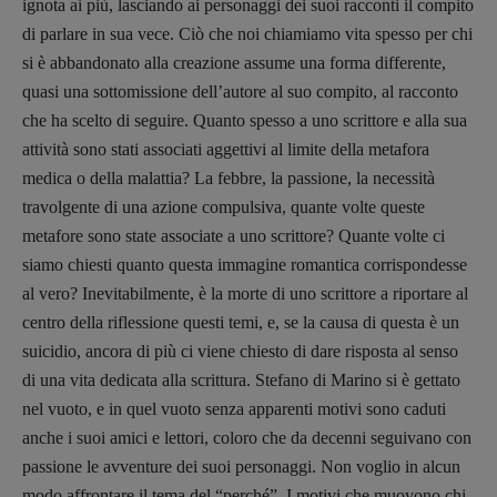
ignota ai più, lasciando ai personaggi dei suoi racconti il compito
di parlare in sua vece. Ciò che noi chiamiamo vita spesso per chi
si è abbandonato alla creazione assume una forma differente,
quasi una sottomissione dell’autore al suo compito, al racconto
che ha scelto di seguire. Quanto spesso a uno scrittore e alla sua
Recensioni
attività sono stati associati aggettivi al limite della metafora
Primo Piano
medica o della malattia? La febbre, la passione, la necessità
Interviste
travolgente di una azione compulsiva, quante volte queste
RUBRICHE
metafore sono state associate a uno scrittore? Quante volte ci
siamo chiesti quanto questa immagine romantica corrispondesse
Archeologie del
al vero? Inevitabilmente, è la morte di uno scrittore a riportare al
presente
centro della riflessione questi temi, e, se la causa di questa è un
Fumetti
suicidio, ancora di più ci viene chiesto di dare risposta al senso
Libro & Film
di una vita dedicata alla scrittura. Stefano di Marino si è gettato
Pulp for kids
nel vuoto, e in quel vuoto senza apparenti motivi sono caduti
Opera prima
anche i suoi amici e lettori, coloro che da decenni seguivano con
passione le avventure dei suoi personaggi. Non voglio in alcun
DOSSIER
modo affrontare il tema del “perché”. I motivi che muovono chi