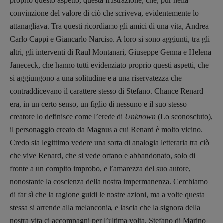
proprio questo aspetto, questa frustrazione, che, pur nella
convinzione del valore di ciò che scriveva, evidentemente lo
attanagliava. Tra questi ricordiamo gli amici di una vita, Andrea
Carlo Cappi e Giancarlo Narciso. A loro si sono aggiunti, tra gli
altri, gli interventi di Raul Montanari, Giuseppe Genna e Helena
Janececk, che hanno tutti evidenziato proprio questi aspetti, che
si aggiungono a una solitudine e a una riservatezza che
contraddicevano il carattere stesso di Stefano. Chance Renard
era, in un certo senso, un figlio di nessuno e il suo stesso
creatore lo definisce come l’erede di
Unknown
(Lo sconosciuto),
il personaggio creato da Magnus a cui Renard è molto vicino.
Credo sia legittimo vedere una sorta di analogia letteraria tra ciò
che vive Renard, che si vede orfano e abbandonato, solo di
fronte a un compito improbo, e l’amarezza del suo autore,
nonostante la coscienza della nostra impermanenza. Cerchiamo
di far sì che la ragione guidi le nostre azioni, ma a volte questa
stessa si arrende alla melanconia, e lascia che la signora della
nostra vita ci accompagni per l’ultima volta. Stefano di Marino