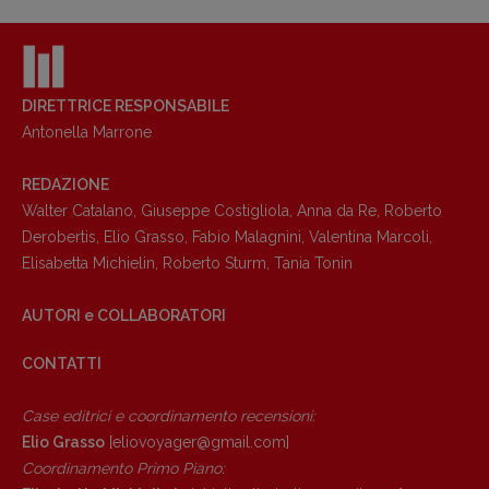
DIRETTRICE RESPONSABILE
Antonella Marrone
REDAZIONE
Walter Catalano
,
Giuseppe Costigliola
,
Anna da Re
,
Roberto
Copyright © 2018 – 2023 Pulp Magazine –
Associazione Pulp Magazine – registrazione
Derobertis
,
Elio Grasso
,
Fabio Malagnini
,
Valentina Marcoli
,
Tribunale Milano n° 5864/2023 – cod. fis.
Elisabetta Michielin
,
Roberto Sturm
,
Tania Tonin
97943720157 –
Privacy
AUTORI e COLLABORATORI
CONTATTI
Case editrici e coordinamento recensioni
:
Elio Grasso
[eliovoyager@gmail.com]
Coordinamento Primo Piano
: