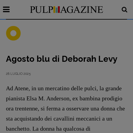
Agosto blu di Deborah Levy
Recensioni
Primo Piano
28 LUGLIO 2025
Interviste
Ad Atene, in un mercatino delle pulci, la grande
RUBRICHE
Archeologie del
pianista Elsa M. Anderson, ex bambina prodigio
presente
ora trentenne, si ferma a osservare una donna che
Fumetti
sta acquistando dei cavallini meccanici a un
Libro & Film
banchetto. La donna ha qualcosa di
Pulp for kids