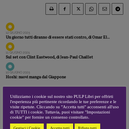
Zong!
DIRETTRICE RESPONSABILE
Antonella Marrone
12 GIUGNO 2025
Un giorno tutti diranno di essere stati contro, di Omar El...
R
EDAZIONE
Walter Catalano
,
Giuseppe Costigliola
,
Anna da Re
,
Roberto Derobertis
,
Elio
11 GIUGNO 2025
Sul set con Clint Eastwood, di Jean-Paul Chaillet
Grasso
,
Fabio Malagnini
,
Valentina
Marcoli
,
Elisabetta Michielin
,
Nicole
Spallina
,
Roberto Sturm
,
Tania Tonin
10 GIUGNO 2025
Hoshi: nuovi manga dal Giappone
CONTATTI
Case editrici e coordinamento
Utilizziamo i cookie sul nostro sito PULP Libri per offrirti
recensioni
:
l'esperienza più pertinente ricordando le tue preferenze e le
Elio Grasso
[eliovoyager@gmail.com]
1
2
3
…
94
95
96
97
visite ripetute. Cliccando su "Accetta tutti" acconsenti all'uso
Coordinamento Primo Piano
:
di TUTTI i cookie. Tuttavia, puoi visitare "Impostazioni
Elisabetta Michielin
98
99
100
…
109
110
111
cookie" per fornire un consenso controllato.
[michielin.elisabetta@gmail.com]
Gestisci i Cookie
Accetto tutti
Rifiuto tutti