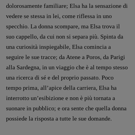
dolorosamente familiare; Elsa ha la sensazione di
Opera prima
vedere se stessa in lei, come riflessa in uno
DOSSIER
specchio. La donna scompare, ma Elsa trova il
12 dicembre
suo cappello, da cui non si separa più. Spinta da
Blade Runner 40
una curiosità inspiegabile, Elsa comincia a
Editoria
seguire le sue tracce; da Atene a Poros, da Parigi
Intelligenza Artificiale
alla Sardegna, in un viaggio che è al tempo stesso
Maestri sommersi
Pasolini 1922-2022
una ricerca di sé e del proprio passato. Poco
Psichedelia
tempo prima, all’apice della carriera, Elsa ha
Scienza
interrotto un’esibizione e non è più tornata a
Stranimondi
suonare in pubblico; e ora sente che quella donna
Tornare a Ballard
possiede la risposta a tutte le sue domande.
Valerio Evangelisti
Vampirismi