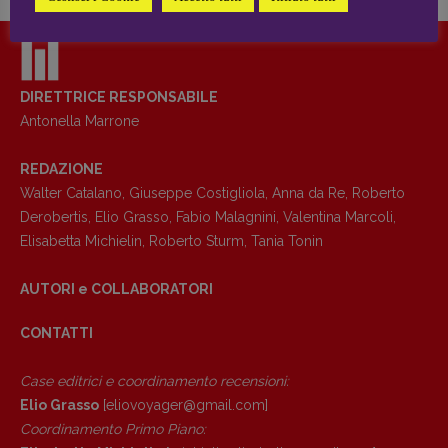
Coordinamento News in breve:
Anna da Re
[anna.dare.comunicazione@gmail.
com]
Coordinamento Fumetti:
Fabio Malagnini
DIRETTRICE RESPONSABILE
[fabio.malagnini@gmail.
com]
Antonella Marrone
Coordinamento Pulp for kids e social
media:
REDAZIONE
Valentina Marcoli
Walter Catalano
,
Giuseppe Costigliola
,
Anna da Re
,
Roberto
[valentina.marcoli@gmail.
com]
Derobertis
,
Elio Grasso
,
Fabio Malagnini
,
Valentina Marcoli
,
Elisabetta Michielin
,
Roberto Sturm
,
Tania Tonin
ARCHIVIO E AUTORI
AUTORI e COLLABORATORI
CONTATTI
Case editrici e coordinamento recensioni
:
Elio Grasso
[eliovoyager@gmail.com]
Coordinamento Primo Piano
: