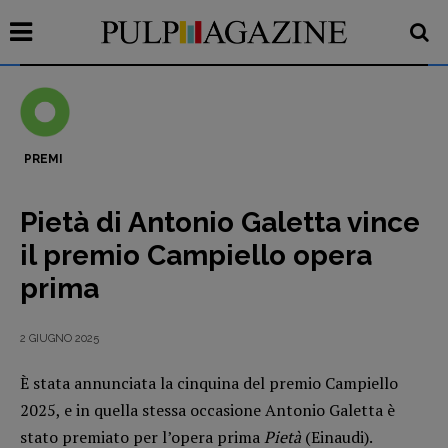
PREMI
Recensioni
Pietà di Antonio Galetta vince
Primo Piano
il premio Campiello opera
Interviste
prima
RUBRICHE
Archeologie del
2 GIUGNO 2025
presente
Fumetti
È stata annunciata la cinquina del premio Campiello
Libro & Film
2025, e in quella stessa occasione Antonio Galetta è
stato premiato per l’opera prima
Pietà
(Einaudi).
Pulp for kids