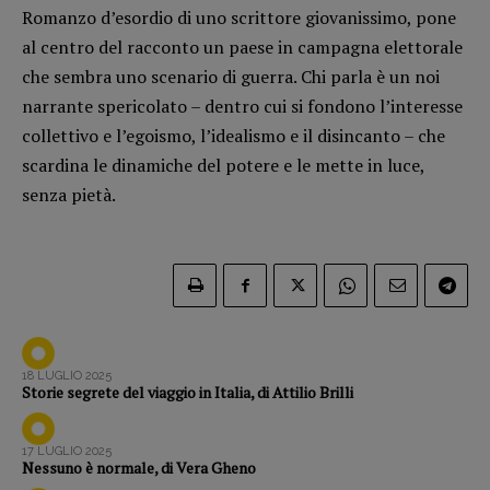
Romanzo d’esordio di uno scrittore giovanissimo, pone
Opera prima
al centro del racconto un paese in campagna elettorale
che sembra uno scenario di guerra. Chi parla è un noi
DOSSIER
narrante spericolato – dentro cui si fondono l’interesse
12 dicembre
collettivo e l’egoismo, l’idealismo e il disincanto – che
Blade Runner 40
scardina le dinamiche del potere e le mette in luce,
Editoria
senza pietà.
Intelligenza Artificiale
Maestri sommersi
Pasolini 1922-2022
Psichedelia
Scienza
Stranimondi
18 LUGLIO 2025
Storie segrete del viaggio in Italia, di Attilio Brilli
Tornare a Ballard
Valerio Evangelisti
17 LUGLIO 2025
Vampirismi
Nessuno è normale, di Vera Gheno