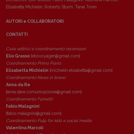
Anna da Re
Elisabetta Michielin
,
Roberto Sturm
,
Tania Tonin
[anna.dare.comunicazione@gmail.
com]
Coordinamento Fumetti:
AUTORI e COLLABORATORI
Fabio Malagnini
[fabio.malagnini@gmail.
com]
CONTATTI
Coordinamento Pulp for kids e social
media:
Case editrici e coordinamento recensioni
:
Valentina Marcoli
Elio Grasso
[eliovoyager@gmail.com]
[valentina.marcoli@gmail.
com]
Coordinamento Primo Piano
:
Elisabetta Michielin
[michielin.elisabetta@gmail.com]
ARCHIVIO E AUTORI
Coordinamento News in breve:
Anna da Re
[anna.dare.comunicazione@gmail.
com]
Coordinamento Fumetti:
Fabio Malagnini
[fabio.malagnini@gmail.
com]
Coordinamento Pulp for kids e social media:
Valentina Marcoli