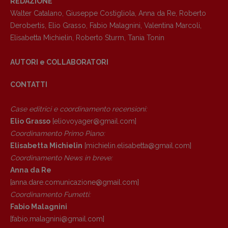
REDAZIONE
Anna da Re
Walter Catalano
,
Giuseppe Costigliola
,
Anna da Re
,
Roberto
[anna.dare.comunicazione@gmail.
com]
Derobertis
,
Elio Grasso
,
Fabio Malagnini
,
Valentina Marcoli
,
Coordinamento Fumetti:
Elisabetta Michielin
,
Roberto Sturm
,
Tania Tonin
Fabio Malagnini
[fabio.malagnini@gmail.
com]
AUTORI e COLLABORATORI
Coordinamento Pulp for kids e social
media:
CONTATTI
Valentina Marcoli
[valentina.marcoli@gmail.
com]
Case editrici e coordinamento recensioni
:
Elio Grasso
[eliovoyager@gmail.com]
ARCHIVIO E AUTORI
Coordinamento Primo Piano
:
Elisabetta Michielin
[michielin.elisabetta@gmail.com]
Coordinamento News in breve:
Anna da Re
[anna.dare.comunicazione@gmail.
com]
Coordinamento Fumetti:
Fabio Malagnini
[fabio.malagnini@gmail.
com]