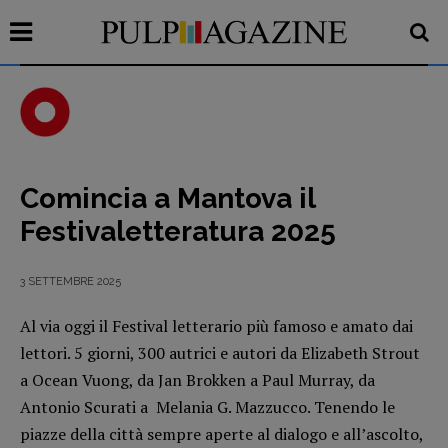
Comincia a Mantova il
Recensioni
Festivaletteratura 2025
Primo Piano
Interviste
3 SETTEMBRE 2025
RUBRICHE
Archeologie del
Al via oggi il Festival letterario più famoso e amato dai
lettori. 5 giorni, 300 autrici e autori da Elizabeth Strout
presente
a Ocean Vuong, da Jan Brokken a Paul Murray, da
Fumetti
Antonio Scurati a Melania G. Mazzucco. Tenendo le
Libro & Film
piazze della città sempre aperte al dialogo e all’ascolto,
Pulp for kids