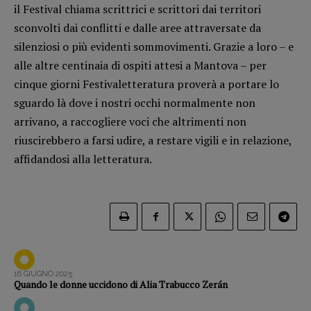
il Festival chiama scrittrici e scrittori dai territori
Opera prima
sconvolti dai conflitti e dalle aree attraversate da
silenziosi o più evidenti sommovimenti. Grazie a loro – e
DOSSIER
alle altre centinaia di ospiti attesi a Mantova – per
12 dicembre
cinque giorni Festivaletteratura proverà a portare lo
Blade Runner 40
sguardo là dove i nostri occhi normalmente non
Editoria
arrivano, a raccogliere voci che altrimenti non
Intelligenza Artificiale
riuscirebbero a farsi udire, a restare vigili e in relazione,
Maestri sommersi
affidandosi alla letteratura.
Pasolini 1922-2022
Psichedelia
Scienza
Stranimondi
Tornare a Ballard
Valerio Evangelisti
16 GIUGNO 2025
Quando le donne uccidono di Alia Trabucco Zerán
Vampirismi