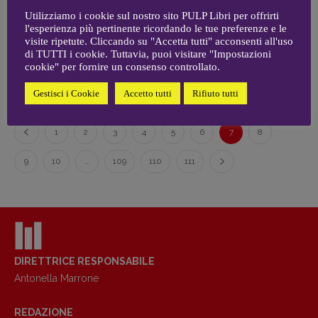
10 GIUGNO 2026
Coordinamento News in breve:
Parlavo una lingua di neve, di Caroline Dawson
Utilizziamo i cookie sul nostro sito PULP Libri per offrirti
Anna da Re
l'esperienza più pertinente ricordando le tue preferenze e le
[anna.dare.comunicazione@gmail.
com]
visite ripetute. Cliccando su "Accetta tutti" acconsenti all'uso
di TUTTI i cookie. Tuttavia, puoi visitare "Impostazioni
9 GIUGNO 2026
Coordinamento Fumetti:
Il bello della politica, di Gianfranco Pasquino
cookie" per fornire un consenso controllato.
Fabio Malagnini
[fabio.malagnini@gmail.
com]
Gestisci i Cookie
Accetto tutti
Rifiuto tutti
Coordinamento Pulp for kids e social
media:
1
2
3
4
5
6
7
8
Valentina Marcoli
[valentina.marcoli@gmail.
com]
9
10
…
109
110
111
ARCHIVIO E AUTORI
DIRETTRICE RESPONSABILE
Antonella Marrone
REDAZIONE