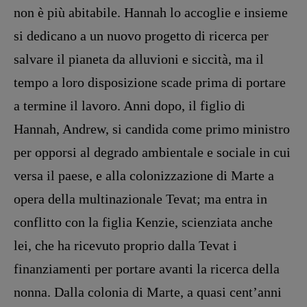
Pulp for kids
non è più abitabile. Hannah lo accoglie e insieme
Opera prima
si dedicano a un nuovo pro­getto di ricerca per
salvare il pianeta da alluvioni e siccità, ma il
DOSSIER
12 dicembre
tempo a loro disposizione scade prima di portare
Blade Runner 40
a termine il lavoro. Anni dopo, il figlio di
Editoria
Hannah, Andrew, si candida come pri­mo ministro
Intelligenza Artificiale
per opporsi al degrado am­bientale e sociale in cui
Maestri sommersi
versa il paese, e alla colonizzazione di Marte a
Pasolini 1922-2022
Psichedelia
opera della multinazionale Tevat; ma entra in
Scienza
conflitto con la figlia Kenzie, scienziata anche
Stranimondi
lei, che ha ricevuto proprio dalla Tevat i
Tornare a Ballard
finanziamenti per portare avanti la ricerca della
Valerio Evangelisti
nonna. Dalla colonia di Marte, a quasi cent’anni
Vampirismi