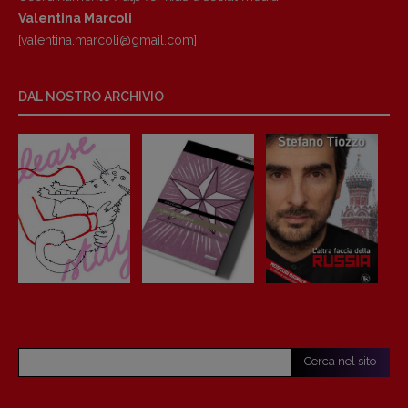
Valentina Marcoli
[valentina.marcoli@gmail.
com]
DAL NOSTRO ARCHIVIO
Cerca nel sito