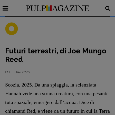
Futuri terrestri, di Joe Mungo
Recensioni
Reed
Primo Piano
Interviste
22 FEBBRAIO 2026
RUBRICHE
Scozia, 2025. Da una spiaggia, la scien­ziata
Archeologie del
Hannah vede una strana creatura, con una pesante
presente
Fumetti
tuta spaziale, emerge­re dall’acqua. Dice di
Libro & Film
chiamarsi Red, e viene da un futuro in cui la Terra