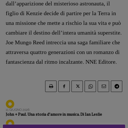
Zong!
dall’apparizio­ne del misterioso astronauta, il
figlio di Kenzie decide di partire per la Terra in
DIRETTRICE RESPONSABILE
una missione che mette a rischio la sua vita e può
Antonella Marrone
cambiare il destino dell’inte­ra umanità superstite.
R
EDAZIONE
Joe Mungo Reed intreccia una saga familiare che
Walter Catalano
,
Giuseppe Costigliola
,
attraversa quattro gene­razioni con un romanzo di
Anna da Re
,
Roberto Derobertis
,
Elio
Grasso
,
Fabio Malagnini
,
Valentina
fantascienza dal ritmo incalzante. NNE Editore.
Marcoli
,
Elisabetta Michielin
,
Nicole
Spallina
,
Roberto Sturm
,
Tania Tonin
CONTATTI
Case editrici e coordinamento
recensioni
:
Elio Grasso
[eliovoyager@gmail.com]
11 GIUGNO 2026
Coordinamento Primo Piano
:
John + Paul. Una storia d’amore in musica. Di Ian Leslie
Elisabetta Michielin
[michielin.elisabetta@gmail.com]