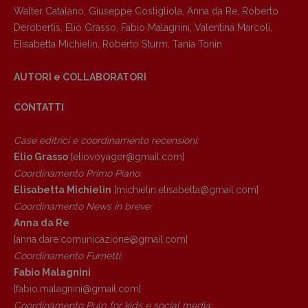
Walter Catalano
,
Giuseppe Costigliola
,
Anna da Re
,
Roberto
Derobertis
,
Elio Grasso
,
Fabio Malagnini
,
Valentina Marcoli
,
Elisabetta Michielin
,
Roberto Sturm
,
Tania Tonin
AUTORI e COLLABORATORI
CONTATTI
Case editrici e coordinamento recensioni
:
Elio Grasso
[eliovoyager@gmail.com]
Coordinamento Primo Piano
:
Elisabetta Michielin
[michielin.elisabetta@gmail.com]
Coordinamento News in breve:
Anna da Re
[anna.dare.comunicazione@gmail.
com]
Coordinamento Fumetti:
Fabio Malagnini
[fabio.malagnini@gmail.
com]
Coordinamento Pulp for kids e social media: