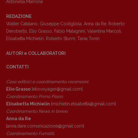
Antonella Marrone
Anna da Re
[anna.dare.comunicazione@gmail.
com]
REDAZIONE
Coordinamento Fumetti:
Walter Catalano
,
Giuseppe Costigliola
,
Anna da Re
,
Roberto
Fabio Malagnini
Derobertis
,
Elio Grasso
,
Fabio Malagnini
,
Valentina Marcoli
,
[fabio.malagnini@gmail.
com]
Elisabetta Michielin
,
Roberto Sturm
,
Tania Tonin
Coordinamento Pulp for kids e social
media:
AUTORI e COLLABORATORI
Valentina Marcoli
[valentina.marcoli@gmail.
com]
CONTATTI
ARCHIVIO E AUTORI
Case editrici e coordinamento recensioni
:
Elio Grasso
[eliovoyager@gmail.com]
Coordinamento Primo Piano
:
Elisabetta Michielin
[michielin.elisabetta@gmail.com]
Coordinamento News in breve:
Anna da Re
[anna.dare.comunicazione@gmail.
com]
Coordinamento Fumetti: