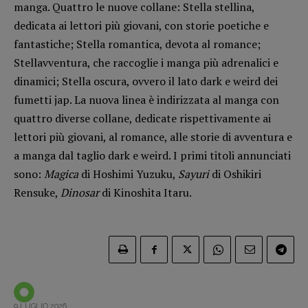
manga. Quattro le nuove collane: Stella stellina,
Opera prima
dedicata ai lettori più giovani, con storie poetiche e
fantastiche; Stella romantica, devota al romance;
DOSSIER
Stellavventura, che raccoglie i manga più adrenalici e
12 dicembre
dinamici; Stella oscura, ovvero il lato dark e weird dei
Blade Runner 40
fumetti jap. La nuova linea è indirizzata al manga con
Editoria
quattro diverse collane, dedicate rispettivamente ai
Intelligenza Artificiale
lettori più giovani, al romance, alle storie di avventura e
Maestri sommersi
a manga dal taglio dark e weird. I primi titoli annunciati
Pasolini 1922-2022
sono:
Magica
di Hoshimi Yuzuku,
Sayuri
di Oshikiri
Psichedelia
Rensuke,
Dinosar
di Kinoshita Itaru.
Scienza
Stranimondi
Tornare a Ballard
Valerio Evangelisti
Vampirismi
9 LUGLIO 2026