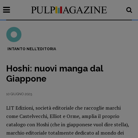
INTANTO NELL'EDITORIA
Recensioni
Hoshi: nuovi manga dal
Primo Piano
Giappone
Interviste
RUBRICHE
10 GIUGNO 2025
Archeologie del
LIT Edizioni, società editoriale che raccoglie marchi
presente
come Castelvecchi, Elliot e Orme, amplia il proprio
Fumetti
catalogo con Hoshi (che in giapponese vuol dire stella),
Libro & Film
marchio editoriale totalmente dedicato al mondo dei
Pulp for kids