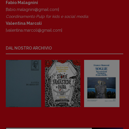
Fabio Malagnini
[fabio.malagnini@gmail.
com]
Coordinamento Pulp for kids e social media:
Valentina Marcoli
[valentina.marcoli@gmail.
com]
DAL NOSTRO ARCHIVIO