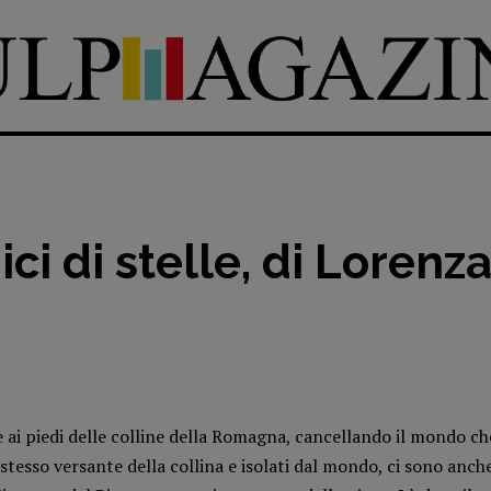
ci di stelle, di Lorenza
DIRETTRICE RESPONSABILE
Antonella Marrone
e
e ai piedi delle colline della Romagna, cancellando il mondo ch
er 40
R
EDAZIONE
o stesso versante della collina e isolati dal mondo, ci sono anc
Walter Catalano
,
Giuseppe