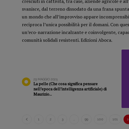
cresciuti in cattività, tra case, aziende agricole e 
Archeologie del
Intelligenz
svanisce, dal terreno dissodato da una frana spunta
presente
Artificiale
un mondo che all’improvviso appare incomprensibile.
Fumetti
Maestri so
reciproca l’unica possibilità per il domani. Con que
Libro & Film
Pasolini 19
un’eco-narrazione incalzante e coinvolgente, capac
Pulp for kids
Psichedelia
comunità solidali resistenti. Edizioni Aboca.
Opera prima
Scienza
Stranimond
Tornare a B
Valerio Evan
Vampirismi
29 MAGGIO 2025
La pelle (Che cosa significa pensare
Zong!
nell’epoca dell’intelligenza artificiale) di
Maurizio...
1
2
3
…
99
100
101
1