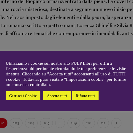
all’interno del Bioparco ormai sventrato dalla piena. Là dove il 
a
Costigliola
,
Anna da Re
,
 una roccia misteriosa, destinata a segnare un nuovo inizio per
Roberto Derobertis
,
Elio
Grasso
,
Fabio Malagnini
,
 Nel caos imposto dagli elementi e dalla paura, la speranza r
mmersi
Valentina Marcoli
,
Elisabetta
sto romanzo scritto a quattro mani, Lorenza Ghinelli e Silvia B
22-2022
Michielin
,
Nicole Spallina
,
e di affrontare tematiche contemporanee irrimandabili: antis
Roberto Sturm
,
Tania Tonin
CONTATTI
i
Case editrici e coordinamento
allard
recensioni
:
Utilizziamo i cookie sul nostro sito PULP Libri per offrirti
l'esperienza più pertinente ricordando le tue preferenze e le visite
gelisti
Elio Grasso
ripetute. Cliccando su "Accetta tutti" acconsenti all'uso di TUTTI
[eliovoyager@gmail.com]
i cookie. Tuttavia, puoi visitare "Impostazioni cookie" per fornire
28 MAGGIO 2025
Coordinamento Primo Piano
:
un consenso controllato.
Cantare nel buio di Maria Corti
Elisabetta Michielin
Gestisci i Cookie
Accetto tutti
Rifiuto tutti
[michielin.elisabetta@gmail.com]
Coordinamento News in breve:
Anna da Re
[anna.dare.comunicazione@gmail.
02
103
104
105
…
109
110
111
com]
Coordinamento Fumetti: