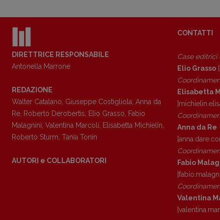
CONTATTI
DIRETTRICE RESPONSABILE
Case editrici
Antonella Marrone
Elio Grasso
[
Coordinamen
REDAZIONE
Elisabetta M
Walter Catalano
,
Giuseppe Costigliola
,
Anna da
[michielin.el
Copyright © 2018 – 2023 Pulp Magazine – Associazione Pulp Magazine – 
Re
,
Roberto Derobertis
,
Elio Grasso
,
Fabio
Coordinament
Malagnini
,
Valentina Marcoli
,
Elisabetta Michielin
,
Anna da Re
Roberto Sturm
,
Tania Tonin
[anna.dare.c
Coordinament
AUTORI e COLLABORATORI
Fabio Malag
[fabio.malagn
Coordinament
Valentina M
[valentina.ma