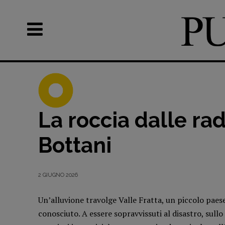
La roccia dalle radi
Bottani
Recensioni
DOSSIER
2 GIUGNO 2026
Primo Piano
12 dicembr
Un’alluvione travolge Valle Fratta, un piccolo paes
Interviste
Blade Runn
conosciuto. A essere sopravvissuti al disastro, sull
RUBRICHE
Editoria