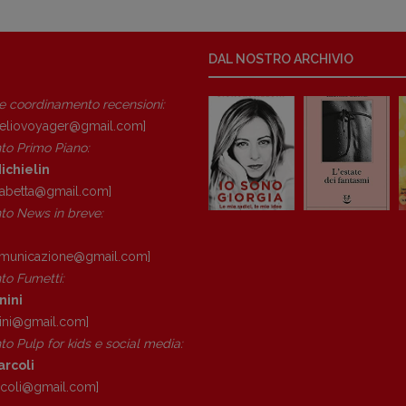
Fabio Malagnini
[fabio.malagnini@gmail.
com]
Coordinamento Pulp for kids e
DAL NOSTRO ARCHIVIO
social media:
Valentina Marcoli
 e coordinamento recensioni
:
[valentina.marcoli@gmail.
com]
eliovoyager@gmail.com]
to Primo Piano
:
ARCHIVIO E AUTORI
ichielin
isabetta@gmail.com]
registrazione Tribunale Milano n° 5864/2023 – cod. fis. 97943720157 –
Privacy
o News in breve:
omunicazione@gmail.
com]
o Fumetti:
nini
ini@gmail.
com]
o Pulp for kids e social media:
arcoli
rcoli@gmail.
com]