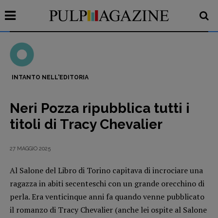
INTANTO NELL'EDITORIA
Recensioni
Neri Pozza ripubblica tutti i
Primo Piano
titoli di Tracy Chevalier
Interviste
RUBRICHE
27 MAGGIO 2025
Archeologie del
Al Salone del Libro di Torino capitava di incrociare una
presente
ragazza in abiti secenteschi con un grande orecchino di
Fumetti
perla. Era venticinque anni fa quando venne pubblicato
Libro & Film
il romanzo di Tracy Chevalier (anche lei ospite al Salone
Pulp for kids