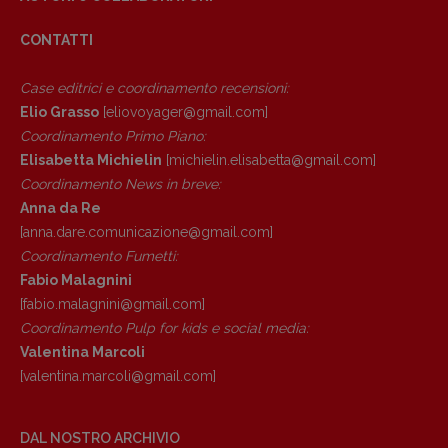
Anna da Re
[anna.dare.comunicazione@gmail.
com]
CONTATTI
Coordinamento Fumetti:
Fabio Malagnini
Case editrici e coordinamento recensioni
:
[fabio.malagnini@gmail.
com]
Elio Grasso
[eliovoyager@gmail.com]
Coordinamento Pulp for kids e social
Coordinamento Primo Piano
:
media:
Elisabetta Michielin
[michielin.elisabetta@gmail.com]
Valentina Marcoli
Coordinamento News in breve:
[valentina.marcoli@gmail.
com]
Anna da Re
[anna.dare.comunicazione@gmail.
com]
ARCHIVIO E AUTORI
Coordinamento Fumetti:
Fabio Malagnini
[fabio.malagnini@gmail.
com]
Coordinamento Pulp for kids e social media:
Valentina Marcoli
[valentina.marcoli@gmail.
com]
DAL NOSTRO ARCHIVIO