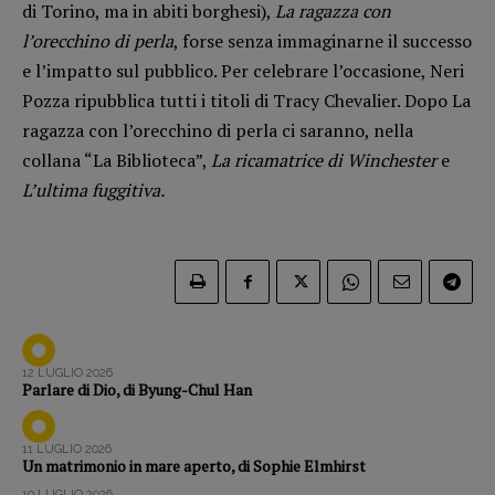
di Torino, ma in abiti borghesi),
La ragazza con
Opera prima
l’orecchino di perla
, forse senza immaginarne il successo
e l’impatto sul pubblico. Per celebrare l’occasione, Neri
DOSSIER
Pozza ripubblica tutti i titoli di Tracy Chevalier. Dopo La
12 dicembre
ragazza con l’orecchino di perla ci saranno, nella
Blade Runner 40
collana “La Biblioteca”,
La ricamatrice di Winchester
e
Editoria
L’ultima fuggitiva.
Intelligenza Artificiale
Maestri sommersi
Pasolini 1922-2022
Psichedelia
Scienza
Stranimondi
12 LUGLIO 2026
Parlare di Dio, di Byung-Chul Han
Tornare a Ballard
Valerio Evangelisti
11 LUGLIO 2026
Vampirismi
Un matrimonio in mare aperto, di Sophie Elmhirst
Zong!
10 LUGLIO 2026