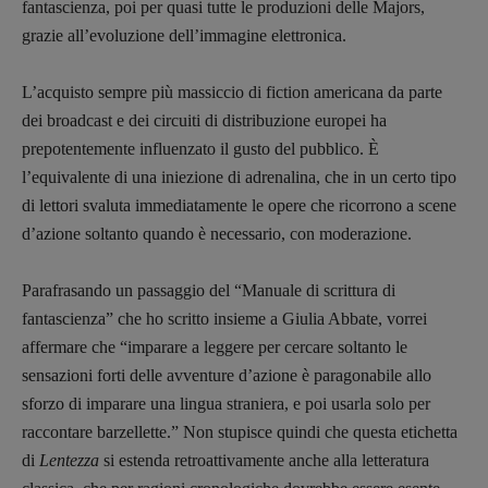
Maestri sommersi
fantascienza, poi per quasi tutte le produzioni delle Majors,
Pasolini 1922-2022
grazie all’evoluzione dell’immagine elettronica.
Psichedelia
Scienza
L’acquisto sempre più massiccio di fiction americana da parte
dei broadcast e dei circuiti di distribuzione europei ha
Stranimondi
prepotentemente influenzato il gusto del pubblico. È
Tornare a Ballard
l’equivalente di una iniezione di adrenalina, che in un certo tipo
Valerio Evangelisti
di lettori svaluta immediatamente le opere che ricorrono a scene
Vampirismi
d’azione soltanto quando è necessario, con moderazione.
Zong!
Parafrasando un passaggio del “Manuale di scrittura di
DIRETTRICE RESPONSABILE
fantascienza” che ho scritto insieme a Giulia Abbate, vorrei
Antonella Marrone
affermare che “imparare a leggere per cercare soltanto le
sensazioni forti delle avventure d’azione è paragonabile allo
R
EDAZIONE
sforzo di imparare una lingua straniera, e poi usarla solo per
Walter Catalano
,
Giuseppe Costigliola
,
raccontare barzellette.” Non stupisce quindi che questa etichetta
Anna da Re
,
Roberto Derobertis
,
Elio
di
Lentezza
si estenda retroattivamente anche alla letteratura
Grasso
,
Fabio Malagnini
,
Valentina
Marcoli
,
Elisabetta Michielin
,
Nicole