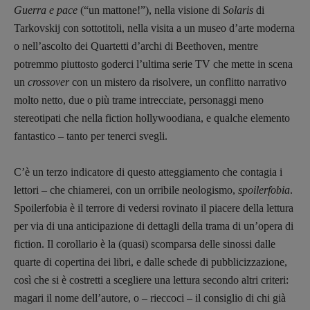
Guerra e pace
(“un mattone!”), nella visione di
Solaris
di
Tarkovskij con sottotitoli, nella visita a un museo d’arte moderna
o nell’ascolto dei Quartetti d’archi di Beethoven, mentre
potremmo piuttosto goderci l’ultima serie TV che mette in scena
un
crossover
con un mistero da risolvere, un conflitto narrativo
molto netto, due o più trame intrecciate, personaggi meno
stereotipati che nella fiction hollywoodiana, e qualche elemento
fantastico – tanto per tenerci svegli.
C’è un terzo indicatore di questo atteggiamento che contagia i
lettori – che chiamerei, con un orribile neologismo,
spoilerfobia
.
Spoilerfobia è il terrore di vedersi rovinato il piacere della lettura
per via di una anticipazione di dettagli della trama di un’opera di
fiction. Il corollario è la (quasi) scomparsa delle sinossi dalle
quarte di copertina dei libri, e dalle schede di pubblicizzazione,
così che si è costretti a scegliere una lettura secondo altri criteri:
magari il nome dell’autore, o – rieccoci – il consiglio di chi già