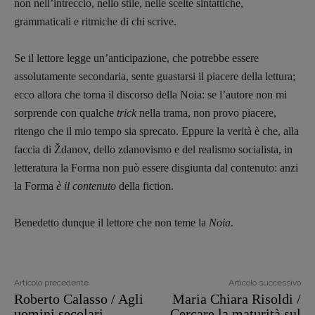
non nell’intreccio, nello stile, nelle scelte sintattiche,
grammaticali e ritmiche di chi scrive.
Copyright © 2018 – 2023 Pulp Magazine –
Associazione Pulp Magazine – registrazione
Se il lettore legge un’anticipazione, che potrebbe essere
Tribunale Milano n° 5864/2023 – cod. fis.
assolutamente secondaria, sente guastarsi il piacere della lettura;
97943720157 –
Privacy
ecco allora che torna il discorso della Noia: se l’autore non mi
sorprende con qualche
trick
nella trama, non provo piacere,
ritengo che il mio tempo sia sprecato. Eppure la verità è che, alla
faccia di Ždanov, dello zdanovismo e del realismo socialista, in
letteratura la Forma non può essere disgiunta dal contenuto: anzi
la Forma
è
il contenuto
della fiction.
Benedetto dunque il lettore che non teme la
Noia
.
Articolo precedente
Articolo successivo
Roberto Calasso / Agli
Maria Chiara Risoldi /
uomini secolari
Cercare la maturità sul