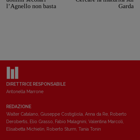
l’Agnello non basta
Garda
DIRETTRICE RESPONSABILE
Antonella Marrone
REDAZIONE
Walter Catalano
,
Giuseppe Costigliola
,
Anna da Re
,
Roberto
Derobertis
,
Elio Grasso
,
Fabio Malagnini
,
Valentina Marcoli
,
Elisabetta Michielin
,
Roberto Sturm
,
Tania Tonin