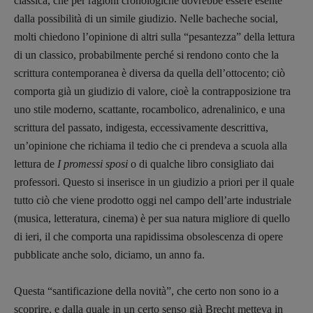
classica, che per ragioni cronologiche dovrebbe essere esente
Spallina
,
Roberto Sturm
,
Tania Tonin
dalla possibilità di un simile giudizio. Nelle bacheche social,
molti chiedono l’opinione di altri sulla “pesantezza” della lettura
CONTATTI
di un classico, probabilmente perché si rendono conto che la
Case editrici e coordinamento
scrittura contemporanea è diversa da quella dell’ottocento; ciò
recensioni
:
comporta già un giudizio di valore, cioè la contrapposizione tra
Elio Grasso
[eliovoyager@gmail.com]
uno stile moderno, scattante, rocambolico, adrenalinico, e una
Coordinamento Primo Piano
:
Elisabetta Michielin
scrittura del passato, indigesta, eccessivamente descrittiva,
[michielin.elisabetta@gmail.com]
un’opinione che richiama il tedio che ci prendeva a scuola alla
Coordinamento News in breve:
lettura de
I promessi sposi
o di qualche libro consigliato dai
Anna da Re
professori. Questo si inserisce in un giudizio a priori per il quale
[anna.dare.comunicazione@gmail.
com]
tutto ciò che viene prodotto oggi nel campo dell’arte industriale
Coordinamento Fumetti:
(musica, letteratura, cinema) è per sua natura migliore di quello
Fabio Malagnini
di ieri, il che comporta una rapidissima obsolescenza di opere
[fabio.malagnini@gmail.
com]
Coordinamento Pulp for kids e social
pubblicate anche solo, diciamo, un anno fa.
media:
Valentina Marcoli
Questa “santificazione della novità”, che certo non sono io a
[valentina.marcoli@gmail.
com]
scoprire, e dalla quale in un certo senso già Brecht metteva in