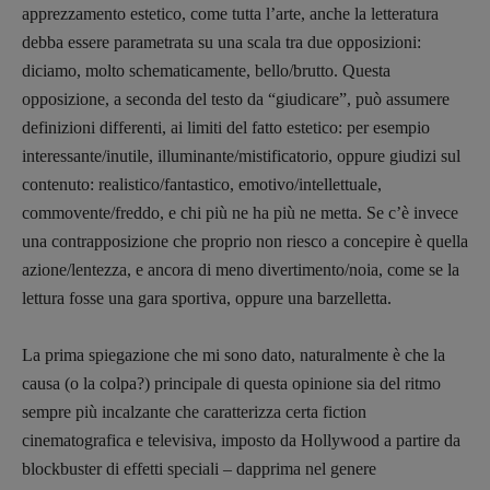
apprezzamento estetico, come tutta l’arte, anche la letteratura
Primo Piano
debba essere parametrata su una scala tra due opposizioni:
Interviste
diciamo, molto schematicamente, bello/brutto. Questa
RUBRICHE
opposizione, a seconda del testo da “giudicare”, può assumere
Archeologie del
definizioni differenti, ai limiti del fatto estetico: per esempio
presente
interessante/inutile, illuminante/mistificatorio, oppure giudizi sul
Fumetti
contenuto: realistico/fantastico, emotivo/intellettuale,
Libro & Film
commovente/freddo, e chi più ne ha più ne metta. Se c’è invece
Pulp for kids
una contrapposizione che proprio non riesco a concepire è quella
Opera prima
azione/lentezza, e ancora di meno divertimento/noia, come se la
lettura fosse una gara sportiva, oppure una barzelletta.
DOSSIER
La prima spiegazione che mi sono dato, naturalmente è che la
12 dicembre
causa (o la colpa?) principale di questa opinione sia del ritmo
Blade Runner 40
sempre più incalzante che caratterizza certa fiction
Editoria
cinematografica e televisiva, imposto da Hollywood a partire da
Intelligenza Artificiale
blockbuster di effetti speciali – dapprima nel genere