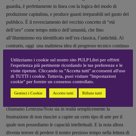
guardia, è perfettamente in linea con la logica del modo di
ARCHIVIO E AUTORI
produzione capitalista, e produce guasti irreparabili nel gusto del
pubblico. È il rovesciamento del vecchio concetto di “età
dell’oro” come tempo mitico dell’umanità, che fino
all’illuminismo era identificato nell’era classica, l’antichità. Al
contrario, oggi una malintesa idea di progresso tecnico continuo
e inarrestabile svaluta istantaneamente i prodotti artistici
Utilizziamo i cookie sul nostro sito PULP Libri per offrirti
pubblicati quando ancora quelle innovazioni non erano
l'esperienza più pertinente ricordando le tue preferenze e le
disponibili.
visite ripetute. Cliccando su "Accetta tutti" acconsenti all'uso
di TUTTI i cookie. Tuttavia, puoi visitare "Impostazioni
cookie" per fornire un consenso controllato.
Questa è una possibile interpretazione. Ne esiste un’altra, più
pessimista, che già Susan Sontag aveva stigmatizzato negli anni
Gestisci i Cookie
Accetto tutti
Rifiuto tutti
Sessanta, con riferimento al postmoderno: che ciò che molti
chiamano
Lentezza/Noia
sia in realtà semplicemente la
frustrazione di non riuscire a capire un certo tipo di arte per il
quale non possediamo le capacità intellettuali. E la noia allora
diventa terrore di perdere il nostro prezioso tempo nella lettura di