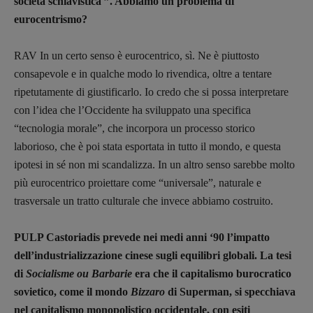
società schiavistica ”. Abbiamo un problema di
eurocentrismo?
RAV In un certo senso è eurocentrico, sì. Ne è piuttosto
consapevole e in qualche modo lo rivendica, oltre a tentare
ripetutamente di giustificarlo. Io credo che si possa interpretare
con l’idea che l’Occidente ha sviluppato una specifica
“tecnologia morale”, che incorpora un processo storico
laborioso, che è poi stata esportata in tutto il mondo, e questa
ipotesi in sé non mi scandalizza. In un altro senso sarebbe molto
più eurocentrico proiettare come “universale”, naturale e
trasversale un tratto culturale che invece abbiamo costruito.
PULP Castoriadis prevede nei medi anni ‘90 l’impatto
dell’industrializzazione cinese sugli equilibri globali. La tesi
di
Socialisme ou Barbarie
era che il capitalismo burocratico
sovietico, come il mondo
Bizzaro
di Superman, si specchiava
nel capitalismo monopolistico occidentale, con esiti