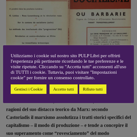
ARCHIVIO E AUTORI
Utilizziamo i cookie sul nostro sito PULP Libri per offrirti
l'esperienza più pertinente ricordando le tue preferenze e le
visite ripetute. Cliccando su "Accetta tutti" acconsenti all'uso
di TUTTI i cookie. Tuttavia, puoi visitare "Impostazioni
cookie" per fornire un consenso controllato.
Gestisci i Cookie
Accetto tutti
Rifiuto tutti
PULP Il titolo del libro,
Contro l’economia
, rimanda alle
ragioni del suo distacco teorico da Marx: secondo
Castoriadis il marxismo assolutizza i tratti storici specifici del
capitalismo – il modo di produzione – e tende a concepire il
suo superamento come “rovesciamento” del modo