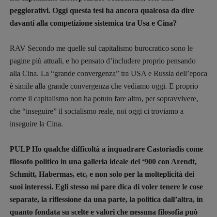
peggiorativi. Oggi questa tesi ha ancora qualcosa da dire
Copyright © 2018 – 2023 Pulp Magazine –
davanti alla competizione sistemica tra Usa e Cina?
Associazione Pulp Magazine – registrazione
Tribunale Milano n° 5864/2023 – cod. fis.
RAV Secondo me quelle sul capitalismo burocratico sono le
97943720157 –
Privacy
pagine più attuali, e ho pensato d’includere proprio pensando
alla Cina. La “grande convergenza” tra USA e Russia dell’epoca
è simile alla grande convergenza che vediamo oggi. E proprio
come il capitalismo non ha potuto fare altro, per sopravvivere,
che “inseguire” il socialismo reale, noi oggi ci troviamo a
inseguire la Cina.
PULP Ho qualche difficoltà a inquadrare Castoriadis come
filosofo politico in una galleria ideale del ‘900 con Arendt,
Schmitt, Habermas, etc, e non solo per la molteplicità dei
suoi interessi. Egli stesso mi pare dica di voler tenere le cose
separate, la riflessione da una parte, la politica dall’altra, in
quanto fondata su scelte e valori che nessuna filosofia può