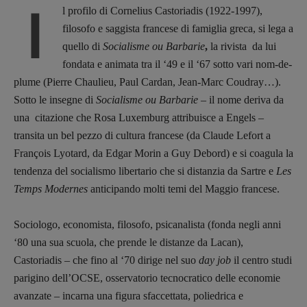
I
l profilo di Cornelius Castoriadis (1922-1997),
filosofo e saggista francese di famiglia greca, si lega a
quello di
Socialisme ou Barbarie
,
la rivista da lui
fondata e animata tra il ‘49 e il ‘67 sotto vari nom-de-
plume (Pierre Chaulieu, Paul Cardan, Jean-Marc Coudray…).
Sotto le insegne di
Socialisme ou Barbarie
– il nome deriva da
una citazione che Rosa Luxemburg attribuisce a Engels –
transita un bel pezzo di cultura francese (da Claude Lefort a
François Lyotard, da Edgar Morin a Guy Debord) e si coagula la
tendenza del socialismo libertario che si distanzia da Sartre e
Les
Temps Modernes
anticipando molti temi del Maggio francese.
Sociologo, economista, filosofo, psicanalista (fonda negli anni
‘80 una sua scuola, che prende le distanze da Lacan),
Castoriadis – che fino al ‘70 dirige nel suo
day job
il centro studi
parigino dell’OCSE, osservatorio tecnocratico delle economie
avanzate – incarna una figura sfaccettata, poliedrica e