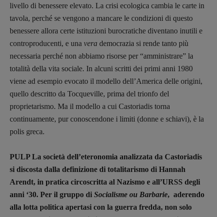
Primo Piano
livello di benessere elevato. La crisi ecologica cambia le carte in
Interviste
tavola, perché se vengono a mancare le condizioni di questo
RUBRICHE
benessere allora certe istituzioni burocratiche diventano inutili e
Archeologie del
controproducenti, e una
vera
democrazia si rende tanto più
necessaria perché non abbiamo risorse per “amministrare” la
presente
totalità della vita sociale. In alcuni scritti dei primi anni 1980
Fumetti
viene ad esempio evocato il modello dell’America delle origini,
Libro & Film
quello descritto da Tocqueville, prima del trionfo del
Pulp for kids
proprietarismo. Ma il modello a cui Castoriadis torna
Opera prima
continuamente, pur conoscendone i limiti (donne e schiavi), è la
polis greca.
DOSSIER
12 dicembre
PULP La società dell’eteronomia analizzata da Castoriadis
Blade Runner 40
si discosta dalla definizione di totalitarismo di Hannah
Editoria
Arendt, in pratica circoscritta al Nazismo e all’URSS degli
anni ‘30. Per il gruppo di
Socialisme ou Barbarie
, aderendo
Intelligenza Artificiale
alla lotta politica apertasi con la guerra fredda, non solo
Maestri sommersi