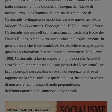
Spallina
,
Roberto Sturm
,
Tania Tonin
tratto comune tra i due blocchi, all’insegna dell’ideale di
razionalizzazione (Bauman, lettore sia di Arendt che di
CONTATTI
Case editrici e coordinamento
Castoriadis, svilupperà in modo interessante questo aspetto in
recensioni
:
Modernità e Olocausto
). Dopo gli anni 1970, quando Lefort e
Elio Grasso
[eliovoyager@gmail.com]
Castoriadis entrano nell’orbita aroniana con sede alla Ecole des
Coordinamento Primo Piano
:
Hautes Etudes, Arendt viene anche citata più esplicitamente. In
Elisabetta Michielin
generale direi che il suo contributo è stato letto e recepito più di
[michielin.elisabetta@gmail.com]
quanto i socio-barbari fossero pronti ad ammettere. Negli anni
Coordinamento News in breve:
1980, Castoriadis si lascia scappare in una nota che Arendt è
Anna da Re
[anna.dare.comunicazione@gmail.
com]
stata “la più importante tra i filosofi politici del Novecento”, ma
Coordinamento Fumetti:
la cita perlopiù per sottolineare le sue divergenze relative al
Fabio Malagnini
rapporto tra la sfera sociale e quella politica, insomma la accusa
[fabio.malagnini@gmail.
com]
di non avere riconosciuto il ruolo preponderante
Coordinamento Pulp for kids e social
dell’
immaginario
nell’istituzione delle società.
media:
Valentina Marcoli
[valentina.marcoli@gmail.
com]