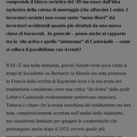
comprende il blocco sovietico del ‘49 ma nasce dall’idea
Pasolini 1922-2022
taylorista della catena di montaggio (che affascinò Lenin). I
Psichedelia
lavoratori sovietici non erano tanto “meno liberi” dei
Scienza
lavoratori occidentali quanto più sfruttati da una nuova
Stranimondi
classe di burocrati. In generale – penso anche al rapporto
Tornare a Ballard
tra la
vita activa
e quella “autonoma” di Castoriadis – come
Valerio Evangelisti
si colloca il parallelismo con Arendt?
Vampirismi
Zong!
RAV: È una bella domanda, perché Arendt viene poco citata ai
tempi di
Socialisme ou Barbarie
: la filosofa era stata promossa
in Francia dalla cerchia di Raymond Aron e la sua teoria del
DIRETTRICE RESPONSABILE
totalitarismo considerata come una critica “da destra” dalla quale
Antonella Marrone
Lefort e Castoriadis evidentemente preferivano smarcarsi.
R
EDAZIONE
Tuttavia è chiaro che la teoria arendtiana del totalitarismo era ben
Walter Catalano
,
Giuseppe Costigliola
,
nota, complessivamente accettata nell’analisi dello stalinismo,
Anna da Re
,
Roberto Derobertis
,
Elio
ma considerata limitante per spiegare le caratteristiche che
Grasso
,
Fabio Malagnini
,
Valentina
permangono anche dopo il 1953: ovvero quelle più
Marcoli
,
Elisabetta Michielin
,
Nicole
generalmente capitalistico-burocratiche che costituiscono un