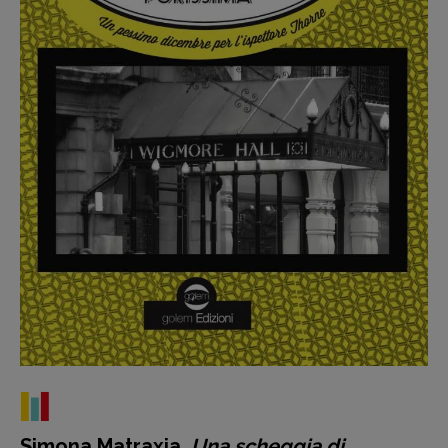
Recensioni
Primo Piano
Interviste
RUBRICHE
Archeologie del
Simona Matraxia,
Una scheggia di