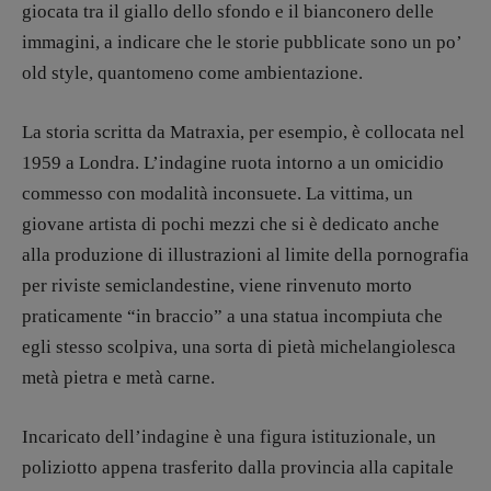
giocata tra il giallo dello sfondo e il bianconero delle
Elio Grasso
[eliovoyager@gmail.com]
Coordinamento Primo Piano
:
immagini, a indicare che le storie pubblicate sono un po’
Elisabetta Michielin
old style, quantomeno come ambientazione.
[michielin.elisabetta@gmail.com]
Coordinamento News in breve:
La storia scritta da Matraxia, per esempio, è collocata nel
Anna da Re
1959 a Londra. L’indagine ruota intorno a un omicidio
[anna.dare.comunicazione@gmail.
com]
Coordinamento Fumetti:
commesso con modalità inconsuete. La vittima, un
Fabio Malagnini
giovane artista di pochi mezzi che si è dedicato anche
[fabio.malagnini@gmail.
com]
alla produzione di illustrazioni al limite della pornografia
Coordinamento Pulp for kids e social
per riviste semiclandestine, viene rinvenuto morto
media:
Valentina Marcoli
praticamente “in braccio” a una statua incompiuta che
[valentina.marcoli@gmail.
com]
egli stesso scolpiva, una sorta di pietà michelangiolesca
metà pietra e metà carne.
ARCHIVIO E AUTORI
Incaricato dell’indagine è una figura istituzionale, un
poliziotto appena trasferito dalla provincia alla capitale