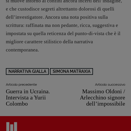
si muove intorno ai confini ancora incerti dell’indagine,
e che custodisce segreti altrettanto dolorosi di quelli
dell’investigatore. Ancora una nota positiva sulla
scrittura: raffinata ma non pedante, ricca, suggestiva e
impostata su quella reticenza del punto-di-vista che è il
migliore carattere stilistico della narrativa
contemporanea.
NARRATIVA GIALLA
SIMONA MATRAXIA
Articolo precedente
Articolo successivo
Guerra in Ucraina.
Massimo Oldoni /
Intervista a Yurii
Arlecchino signore
Colombo
dell’impossibile