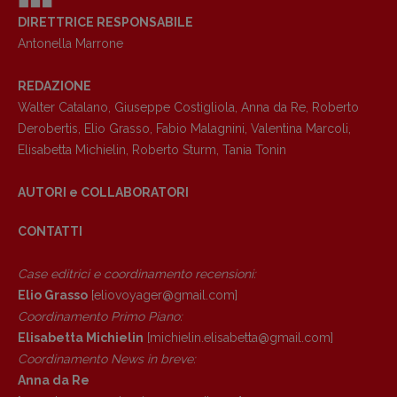
DIRETTRICE RESPONSABILE
Antonella Marrone
REDAZIONE
Walter Catalano
,
Giuseppe Costigliola
,
Anna da Re
,
Roberto
Derobertis
,
Elio Grasso
,
Fabio Malagnini
,
Valentina Marcoli
,
Elisabetta Michielin
,
Roberto Sturm
,
Tania Tonin
AUTORI e COLLABORATORI
CONTATTI
Case editrici e coordinamento recensioni
:
Elio Grasso
[eliovoyager@gmail.com]
Coordinamento Primo Piano
:
Elisabetta Michielin
[michielin.elisabetta@gmail.com]
Copyright © 2018 – 2023 Pulp Magazine –
Associazione Pulp Magazine – registrazione
Coordinamento News in breve:
Tribunale Milano n° 5864/2023 – cod. fis.
Anna da Re
97943720157 –
Privacy