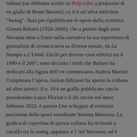
italiani (ne abbiamo scritto su
Pulp Libri
a proposito di
Tornare a Ballard
un giallo di Remo Bassini), ce n’è un’altra intitolata
Valerio Evangelisti
“Swing”. Nata per ripubblicare le opere della scrittrice
Vampirismi
Gianna Baltaro (1926-2008), che a partire dagli anni
Zong!
Novanta mise a frutto nella narrativa la sua esperienza di
giornalista di cronaca nera su diverse testate, da
La
DIRETTRICE RESPONSABILE
Stampa
a
L’Unità.
Usciti per diverse case editrici tra il
Antonella Marrone
1990 e il 2007, sono diciotto i titoli che Baltaro ha
R
EDAZIONE
dedicato alla figura dell’ex commissario Andrea Martini.
Walter Catalano
,
Giuseppe Costigliola
,
Completata l’opera, Golem Edizioni ha aperto la collana
Anna da Re
,
Roberto Derobertis
,
Elio
ad altre autrici: il n. 19 è un giallo pubblicato con lo
Grasso
,
Fabio Malagnini
,
Valentina
pseudonimo Laura Florian e il 20, uscito nel mese
Marcoli
,
Elisabetta Michielin
,
Nicole
febbraio 2022, è questo
Una scheggia di tristezza
Spallina
,
Roberto Sturm
,
Tania Tonin
purissima
della quasi esordiente Simona Matraxia. La
CONTATTI
grafica di copertina di questa collana ha richiami a
Case editrici e coordinamento
cavallo tra lo
swing
, appunto, e l’Art Nouveau, ed è
recensioni
: