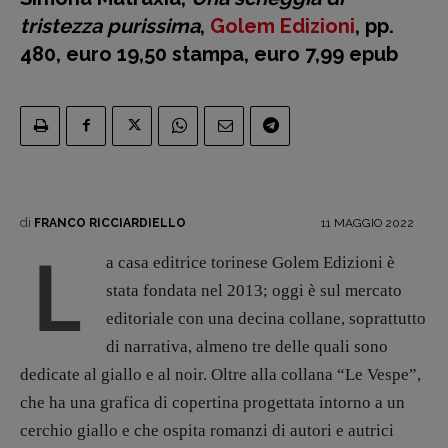
presente
tristezza purissima
,
Golem Edizioni
, pp.
Fumetti
480, euro 19,50 stampa, euro 7,99 epub
Libro & Film
Pulp for kids
Opera prima
DOSSIER
12 dicembre
di
11 MAGGIO 2022
FRANCO RICCIARDIELLO
Blade Runner 40
L
a casa editrice torinese Golem Edizioni è
Editoria
stata fondata nel 2013; oggi è sul mercato
Intelligenza Artificiale
editoriale con una decina collane, soprattutto
Maestri sommersi
di narrativa, almeno tre delle quali sono
Pasolini 1922-2022
dedicate al giallo e al noir. Oltre alla collana “Le Vespe”,
Psichedelia
che ha una grafica di copertina progettata intorno a un
Scienza
cerchio giallo e che ospita romanzi di autori e autrici
Stranimondi