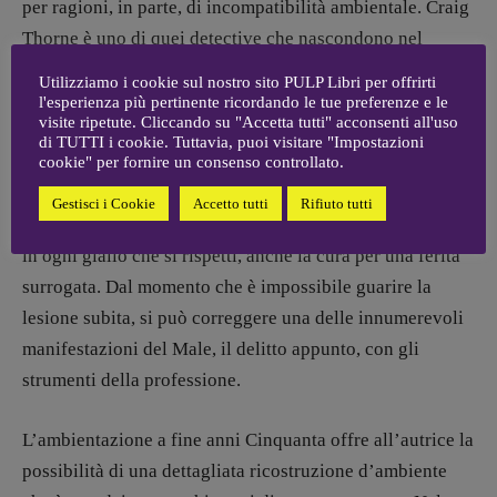
per ragioni, in parte, di incompatibilità ambientale. Craig
Thorne è uno di quei detective che nascondono nel
proprio passato un
vulnus
esistenziale che li rende
Utilizziamo i cookie sul nostro sito PULP Libri per offrirti
inquieti, solitari e dediti alla ricerca di una verità
l'esperienza più pertinente ricordando le tue preferenze e le
visite ripetute. Cliccando su "Accetta tutti" acconsenti all'uso
oggettiva, prima ancora che giudiziaria: la soluzione del
di TUTTI i cookie. Tuttavia, puoi visitare "Impostazioni
caso criminale diventa allora una questione “personale”,
cookie" per fornire un consenso controllato.
quasi che lo smascherare i colpevoli sia, oltre che una
Gestisci i Cookie
Accetto tutti
Rifiuto tutti
ricomposizione di un fatidico “ordine” primigenio come
in ogni giallo che si rispetti, anche la cura per una ferita
surrogata. Dal momento che è impossibile guarire la
lesione subita, si può correggere una delle innumerevoli
manifestazioni del Male, il delitto appunto, con gli
strumenti della professione.
L’ambientazione a fine anni Cinquanta offre all’autrice la
possibilità di una dettagliata ricostruzione d’ambiente