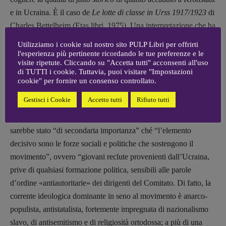
e in Ucraina. È il caso de
Le lotte di classe in Urss 1917/1923
di
Charles Bettelheim (Etas libri, 1975). Una interpretazione che ha
voluto privilegiare l’analisi del processo oggettivo animato dal
Utilizziamo i cookie sul nostro sito PULP Libri per offrirti
movimento delle contraddizioni, in primo luogo, per l’appunto,
l'esperienza più pertinente ricordando le tue preferenze e le
visite ripetute. Cliccando su "Accetta tutti" acconsenti all'uso
della lotta di classe. Avrebbe dovuto scaturirne una visione
di TUTTI i cookie. Tuttavia, puoi visitare "Impostazioni
radicalmente nuova, scevra di dogmatismi e trionfalismi, della
cookie" per fornire un consenso controllato.
rivoluzione russa e invece rieccoci all’ennesimo flop. Tra il ’17 e
Gestisci i Cookie
Accetto tutti
Rifiuto tutti
il ’23 in Russia ci sarebbe stata una
sola
rivoluzione, quella
bolscevica. Quanto a Kronstadt, il contenuto del suo programma
sarebbe stato “di secondaria importanza” ché “l’elemento
decisivo sono le forze sociali e politiche che sostengono il
movimento”, ovvero “giovani reclute provenienti dall’Ucraina,
prive di qualsiasi formazione politica, sensibili alle parole
d’ordine «antiautoritarie» dei dirigenti del Comitato. Di fatto, la
corrente ideologica dominante in seno al movimento è anarco-
populista, antistatalista, fortemente impregnata di nazionalismo
slavo, di antisemitismo e di religiosità ortodossa; a più di una