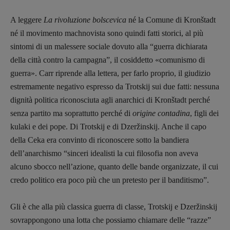
A leggere
La rivoluzione bolscevica
né la Comune di Kronštadt
né il movimento machnovista sono quindi fatti storici, al più
sintomi di un malessere sociale dovuto alla “guerra dichiarata
della città contro la campagna”, il cosiddetto «comunismo di
guerra». Carr riprende alla lettera, per farlo proprio, il giudizio
estremamente negativo espresso da Trotskij sui due fatti: nessuna
dignità politica riconosciuta agli anarchici di Kronštadt perché
senza partito ma soprattutto perché di
origine contadina
, figli dei
kulaki e dei pope. Di Trotskij e di Dzeržinskij. Anche il capo
della Ceka era convinto di riconoscere sotto la bandiera
dell’anarchismo “sinceri idealisti la cui filosofia non aveva
alcuno sbocco nell’azione, quanto delle bande organizzate, il cui
credo politico era poco più che un pretesto per il banditismo”.
Gli è che alla più classica guerra di classe, Trotskij e Dzeržinskij
sovrappongono una lotta che possiamo chiamare delle “razze”