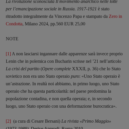
La rivoluzione sconosciuta Il movimento anarchico nelle lotte
per l’emancipazione sociale in Russia. 1917-1921
è stato
ritradotto integralmente da Vincenzo Papa e stampato da
Zero in
Condotta
, Milano 2024, pp.560 EUR 25,00
NOTE
[1]
A non lasciarsi ingannare dalle apparenze sarà invece proprio
Lenin che in polemica con Bucharin scrisse nel ’21 nell’articolo
La crisi del partito
(
Opere complete
XXXII, p. 36) che lo Stato
sovietico non era uno Stato operaio
puro
: «Uno Stato operaio è
un’astrazione. In realtà noi abbiamo, in primo luogo, uno Stato
operaio che ha questa particolarità: nel paese predomina la
popolazione contadina, e non quella operaia; e, in secondo
luogo, uno Stato operaio con una deformazione burocratica».
[2]
(a cura di Cesare Bersani)
La rivista
«Primo Maggio
»
(1973-1989)
, Derive Approdi, Roma 2010