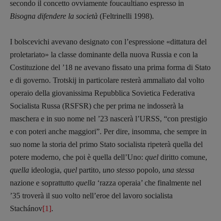
secondo il concetto ovviamente foucaultiano espresso in
Bisogna difendere la società
(Feltrinelli 1998).
I bolscevichi avevano designato con l’espressione «dittatura del
proletariato» la classe dominante della nuova Russia e con la
Costituzione del ’18 ne avevano fissato una prima forma di Stato
e di governo. Trotskij in particolare resterà ammaliato dal volto
operaio della giovanissima Repubblica Sovietica Federativa
Socialista Russa (RSFSR) che per prima ne indosserà la
maschera e in suo nome nel ’23 nascerà l’URSS, “con prestigio
e con poteri anche maggiori”. Per dire, insomma, che sempre in
suo nome la storia del primo Stato socialista ripeterà quella del
potere moderno, che poi è quella dell’Uno:
quel
diritto comune,
Recensioni
quella
ideologia,
quel
partito,
uno stesso
popolo,
una stessa
Primo Piano
nazione e soprattutto
quella
‘razza operaia’ che finalmente nel
Interviste
’35 troverà il suo volto nell’eroe del lavoro socialista
RUBRICHE
Stachánov
[1]
.
Archeologie del