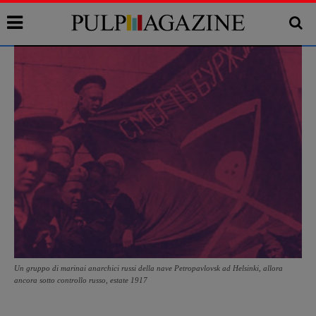
Un gruppo di marinai anarchici russi della nave Petropavlovsk ad Helsinki, allora
ancora sotto controllo russo, estate 1917