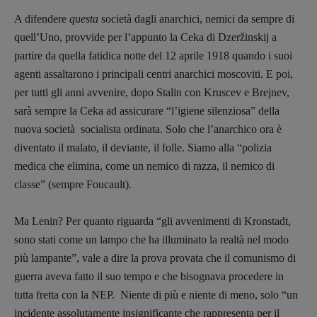
presente
A difendere
questa
società dagli anarchici, nemici da sempre di
Fumetti
quell’Uno, provvide per l’appunto la Ceka di Dzeržinskij a
partire da quella fatidica notte del 12 aprile 1918 quando i suoi
Libro & Film
agenti assaltarono i principali centri anarchici moscoviti. E poi,
Pulp for kids
per tutti gli anni avvenire, dopo Stalin con Kruscev e Brejnev,
Opera prima
sarà sempre la Ceka ad assicurare “l’igiene silenziosa” della
nuova società socialista ordinata. Solo che l’anarchico ora è
DOSSIER
diventato il malato, il deviante, il folle. Siamo alla “polizia
12 dicembre
medica che elimina, come un nemico di razza, il nemico di
Blade Runner 40
classe” (sempre Foucault).
Editoria
Intelligenza Artificiale
Ma Lenin? Per quanto riguarda “gli avvenimenti di Kronstadt,
Maestri sommersi
sono stati come un lampo che ha illuminato la realtà nel modo
più lampante”, vale a dire la prova provata che il comunismo di
Pasolini 1922-2022
guerra aveva fatto il suo tempo e che bisognava procedere in
Psichedelia
tutta fretta con la NEP. Niente di più e niente di meno, solo “un
Scienza
incidente assolutamente insignificante che rappresenta per il