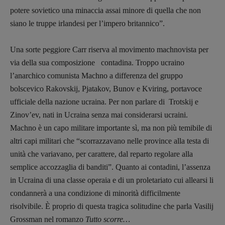
Stranimondi
potere sovietico una minaccia assai minore di quella che non
Tornare a Ballard
siano le truppe irlandesi per l’impero britannico”.
Valerio Evangelisti
Vampirismi
Una sorte peggiore Carr riserva al movimento machnovista per
Zong!
via della sua composizione contadina. Troppo ucraino
l’anarchico comunista Machno a differenza del gruppo
bolscevico Rakovskij, Pjatakov, Bunov e Kviring, portavoce
DIRETTRICE RESPONSABILE
Antonella Marrone
ufficiale della nazione ucraina. Per non parlare di Trotskij e
Zinov’ev, nati in Ucraina senza mai considerarsi ucraini.
R
EDAZIONE
Machno è un capo militare importante sì, ma non più temibile di
Walter Catalano
,
Giuseppe Costigliola
,
altri capi militari che “scorrazzavano nelle province alla testa di
Anna da Re
,
Roberto Derobertis
,
Elio
unità che variavano, per carattere, dal reparto regolare alla
Grasso
,
Fabio Malagnini
,
Valentina
semplice accozzaglia di banditi”. Quanto ai contadini, l’assenza
Marcoli
,
Elisabetta Michielin
,
Nicole
in Ucraina di una classe operaia e di un proletariato cui allearsi li
Spallina
,
Roberto Sturm
,
Tania Tonin
condannerà a una condizione di minorità difficilmente
CONTATTI
risolvibile. È proprio di questa tragica solitudine che parla Vasilij
Case editrici e coordinamento
Grossman nel romanzo
Tutto scorre…