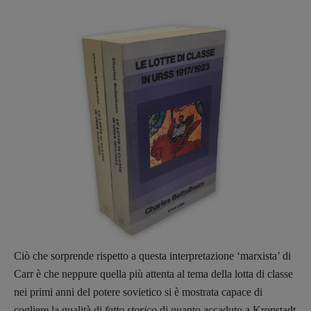
recensioni
:
Elio Grasso
[eliovoyager@gmail.com]
Coordinamento Primo Piano
:
Elisabetta Michielin
[michielin.elisabetta@gmail.com]
Coordinamento News in breve:
Anna da Re
[anna.dare.comunicazione@gmail.
com]
Coordinamento Fumetti:
Fabio Malagnini
[fabio.malagnini@gmail.
com]
Coordinamento Pulp for kids e social
media:
Valentina Marcoli
[valentina.marcoli@gmail.
com]
ARCHIVIO E AUTORI
Ciò che sorprende rispetto a questa interpretazione ‘marxista’ di
Carr è che neppure quella più attenta al tema della lotta di classe
nei primi anni del potere sovietico si è mostrata capace di
cogliere la qualità di
fatto storico
di quanto accaduto a Kronstadt