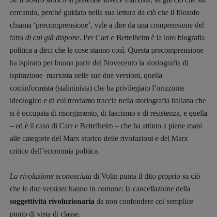
cercando, perché guidato nella sua lettura da ciò che il filosofo
chiama ‘precomprensione’, vale a dire da una comprensione del
fatto
di cui già dispone
. Per Carr e Bettelheim è la loro biografia
politica a dirci che le cose stanno così. Questa precomprensione
ha ispirato per buona parte del Novecento la storiografia di
ispirazione marxista nelle sue due versioni, quella
cominformista (stalininista) che ha privilegiato l’orizzonte
ideologico e di cui troviamo traccia nella storiografia italiana che
si è occupata di risorgimento, di fascismo e di resistenza, e quella
– ed è il caso di Carr e Bettelheim – che ha attinto a piene mani
alle categorie del Marx storico delle rivoluzioni e del Marx
critico dell’economia politica.
La rivoluzione sconosciuta
di Volin punta il dito proprio su ciò
che le due versioni hanno in comune: la cancellazione della
Copyright © 2018 – 2023 Pulp Magazine –
Associazione Pulp Magazine – registrazione
soggettività rivoluzionaria
da non confondere col semplice
Tribunale Milano n° 5864/2023 – cod. fis.
punto di vista di classe.