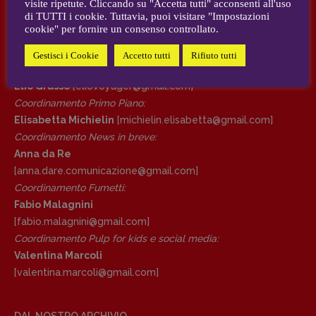
visite ripetute. Cliccando su "Accetta tutti" acconsenti all'uso
AUTORI e COLLABORATORI
di TUTTI i cookie. Tuttavia, puoi visitare "Impostazioni
cookie" per fornire un consenso controllato.
DIRETTRICE RESPONSABILE
CONTATTI
Antonella Marrone
Gestisci i Cookie
Accetto tutti
Rifiuto tutti
Case editrici e coordinamento recensioni
:
R
EDAZIONE
Elio Grasso
[eliovoyager@gmail.com]
Walter Catalano
,
Giuseppe Costigliola
,
Coordinamento Primo Piano
:
Anna da Re
,
Roberto Derobertis
,
Elio
Elisabetta Michielin
[michielin.elisabetta@gmail.com]
Grasso
,
Fabio Malagnini
,
Valentina
Coordinamento News in breve:
Marcoli
,
Elisabetta Michielin
,
Nicole
Anna da Re
Spallina
,
Roberto Sturm
,
Tania Tonin
[anna.dare.comunicazione@gmail.
com]
Coordinamento Fumetti:
CONTATTI
Fabio Malagnini
Case editrici e coordinamento
[fabio.malagnini@gmail.
com]
recensioni
:
Coordinamento Pulp for kids e social media:
Elio Grasso
[eliovoyager@gmail.com]
Valentina Marcoli
Coordinamento Primo Piano
:
[valentina.marcoli@gmail.
com]
Elisabetta Michielin
[michielin.elisabetta@gmail.com]
Coordinamento News in breve:
DAL NOSTRO ARCHIVIO