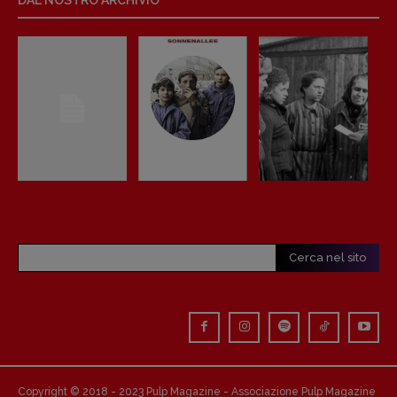
Anna da Re
[anna.dare.comunicazione@gmail.
com]
Coordinamento Fumetti:
Fabio Malagnini
[fabio.malagnini@gmail.
com]
Coordinamento Pulp for kids e social
media:
Valentina Marcoli
[valentina.marcoli@gmail.
com]
ARCHIVIO E AUTORI
Cerca nel sito
Copyright © 2018 - 2023 Pulp Magazine - Associazione Pulp Magazine