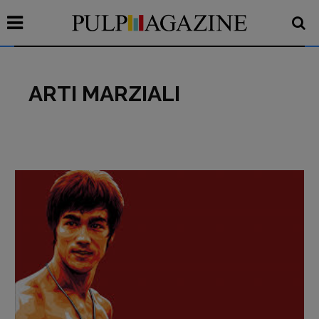
ARTI MARZIALI
Recensioni
Primo Piano
Interviste
RUBRICHE
Archeologie del
presente
Fumetti
Libro & Film
Pulp for kids