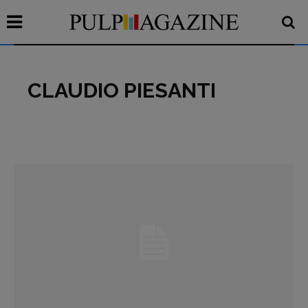
CLAUDIO PIESANTI
Recensioni
Primo Piano
Interviste
RUBRICHE
Archeologie del
presente
Fumetti
Libro & Film
Pulp for kids