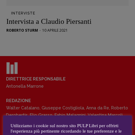
Opera prima
INTERVISTE
DOSSIER
Intervista a Claudio Piersanti
12 dicembre
ROBERTO STURM
-
10 APRILE 2021
Blade Runner 40
Editoria
Intelligenza Artificiale
Maestri sommersi
Pasolini 1922-2022
Psichedelia
DIRETTRICE RESPONSABILE
Antonella Marrone
Scienza
Stranimondi
REDAZIONE
Tornare a Ballard
Walter Catalano
,
Giuseppe Costigliola
,
Anna da Re
,
Roberto
Valerio Evangelisti
Derobertis
,
Elio Grasso
,
Fabio Malagnini
,
Valentina Marcoli
,
Vampirismi
Elisabetta Michielin
,
Roberto Sturm
,
Tania Tonin
Utilizziamo i cookie sul nostro sito PULP Libri per offrirti
Zong!
l'esperienza più pertinente ricordando le tue preferenze e le