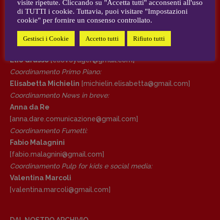
visite ripetute. Cliccando su "Accetta tutti" acconsenti all'uso
AUTORI e COLLABORATORI
di TUTTI i cookie. Tuttavia, puoi visitare "Impostazioni
cookie" per fornire un consenso controllato.
DIRETTRICE RESPONSABILE
CONTATTI
Antonella Marrone
Gestisci i Cookie
Accetto tutti
Rifiuto tutti
Case editrici e coordinamento recensioni
:
R
EDAZIONE
Elio Grasso
[eliovoyager@gmail.com]
Walter Catalano
,
Giuseppe Costigliola
,
Coordinamento Primo Piano
:
Anna da Re
,
Roberto Derobertis
,
Elio
Elisabetta Michielin
[michielin.elisabetta@gmail.com]
Grasso
,
Fabio Malagnini
,
Valentina
Coordinamento News in breve:
Marcoli
,
Elisabetta Michielin
,
Nicole
Anna da Re
Spallina
,
Roberto Sturm
,
Tania Tonin
[anna.dare.comunicazione@gmail.
com]
Coordinamento Fumetti:
CONTATTI
Fabio Malagnini
Case editrici e coordinamento
[fabio.malagnini@gmail.
com]
recensioni
:
Coordinamento Pulp for kids e social media:
Elio Grasso
[eliovoyager@gmail.com]
Valentina Marcoli
Coordinamento Primo Piano
:
[valentina.marcoli@gmail.
com]
Elisabetta Michielin
[michielin.elisabetta@gmail.com]
Coordinamento News in breve:
DAL NOSTRO ARCHIVIO