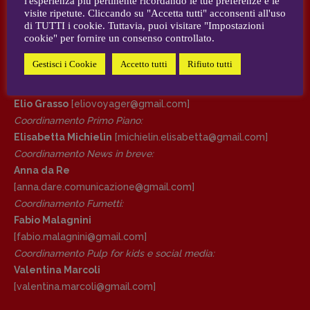
l'esperienza più pertinente ricordando le tue preferenze e le
visite ripetute. Cliccando su "Accetta tutti" acconsenti all'uso
AUTORI e COLLABORATORI
di TUTTI i cookie. Tuttavia, puoi visitare "Impostazioni
DIRETTRICE RESPONSABILE
cookie" per fornire un consenso controllato.
Antonella Marrone
CONTATTI
Gestisci i Cookie
Accetto tutti
Rifiuto tutti
R
EDAZIONE
Case editrici e coordinamento recensioni
:
Walter Catalano
,
Giuseppe Costigliola
,
Elio Grasso
[eliovoyager@gmail.com]
Anna da Re
,
Roberto Derobertis
,
Elio
Coordinamento Primo Piano
:
Grasso
,
Fabio Malagnini
,
Valentina
Elisabetta Michielin
[michielin.elisabetta@gmail.com]
Marcoli
,
Elisabetta Michielin
,
Nicole
Coordinamento News in breve:
Spallina
,
Roberto Sturm
,
Tania Tonin
Anna da Re
[anna.dare.comunicazione@gmail.
com]
CONTATTI
Coordinamento Fumetti:
Case editrici e coordinamento
Fabio Malagnini
recensioni
:
Elio Grasso
[eliovoyager@gmail.com]
[fabio.malagnini@gmail.
com]
Coordinamento Primo Piano
:
Coordinamento Pulp for kids e social media:
Elisabetta Michielin
Valentina Marcoli
[michielin.elisabetta@gmail.com]
[valentina.marcoli@gmail.
com]
Coordinamento News in breve: