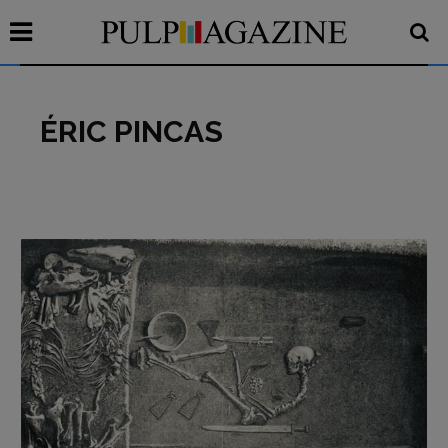
ÉRIC PINCAS
Recensioni
Primo Piano
Interviste
RUBRICHE
Archeologie del
presente
Fumetti
Libro & Film
Pulp for kids