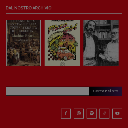
Anna da Re
DAL NOSTRO ARCHIVIO
[anna.dare.comunicazione@gmail.
com]
Coordinamento Fumetti:
Fabio Malagnini
[fabio.malagnini@gmail.
com]
Coordinamento Pulp for kids e social
media:
Valentina Marcoli
[valentina.marcoli@gmail.
com]
ARCHIVIO E AUTORI
Cerca nel sito