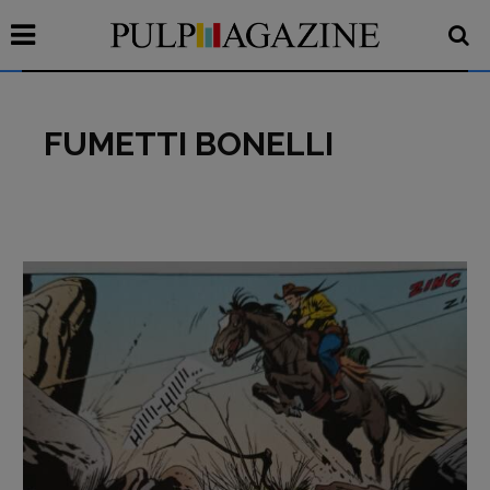
FUMETTI BONELLI
Recensioni
Primo Piano
Interviste
RUBRICHE
Archeologie del
presente
Fumetti
Libro & Film
Pulp for kids