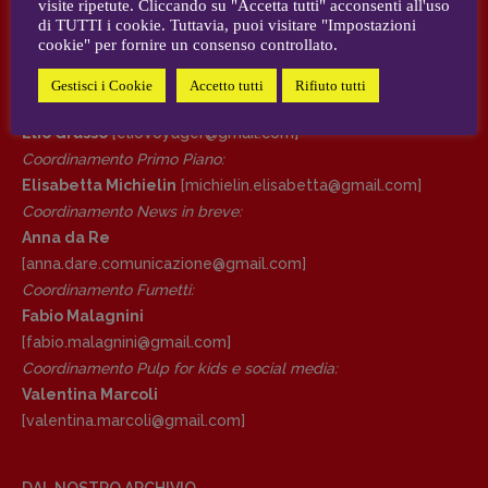
visite ripetute. Cliccando su "Accetta tutti" acconsenti all'uso
AUTORI e COLLABORATORI
di TUTTI i cookie. Tuttavia, puoi visitare "Impostazioni
cookie" per fornire un consenso controllato.
DIRETTRICE RESPONSABILE
CONTATTI
Antonella Marrone
Gestisci i Cookie
Accetto tutti
Rifiuto tutti
Case editrici e coordinamento recensioni
:
R
EDAZIONE
Elio Grasso
[eliovoyager@gmail.com]
Walter Catalano
,
Giuseppe Costigliola
,
Coordinamento Primo Piano
:
Anna da Re
,
Roberto Derobertis
,
Elio
Elisabetta Michielin
[michielin.elisabetta@gmail.com]
Grasso
,
Fabio Malagnini
,
Valentina
Coordinamento News in breve:
Marcoli
,
Elisabetta Michielin
,
Nicole
Anna da Re
Spallina
,
Roberto Sturm
,
Tania Tonin
[anna.dare.comunicazione@gmail.
com]
Coordinamento Fumetti:
CONTATTI
Fabio Malagnini
Case editrici e coordinamento
[fabio.malagnini@gmail.
com]
recensioni
:
Coordinamento Pulp for kids e social media:
Elio Grasso
[eliovoyager@gmail.com]
Valentina Marcoli
Coordinamento Primo Piano
:
[valentina.marcoli@gmail.
com]
Elisabetta Michielin
[michielin.elisabetta@gmail.com]
Coordinamento News in breve:
DAL NOSTRO ARCHIVIO