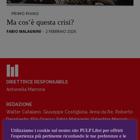
Opera prima
PRIMO PIANO
DOSSIER
Ma cos’è questa crisi?
12 dicembre
FABIO MALAGNINI
-
2 FEBBRAIO 2026
Blade Runner 40
Editoria
Intelligenza Artificiale
Maestri sommersi
Pasolini 1922-2022
Psichedelia
DIRETTRICE RESPONSABILE
Antonella Marrone
Scienza
Stranimondi
REDAZIONE
Tornare a Ballard
Walter Catalano
,
Giuseppe Costigliola
,
Anna da Re
,
Roberto
Valerio Evangelisti
Derobertis
,
Elio Grasso
,
Fabio Malagnini
,
Valentina Marcoli
,
Vampirismi
Elisabetta Michielin
,
Roberto Sturm
,
Tania Tonin
Utilizziamo i cookie sul nostro sito PULP Libri per offrirti
Zong!
l'esperienza più pertinente ricordando le tue preferenze e le