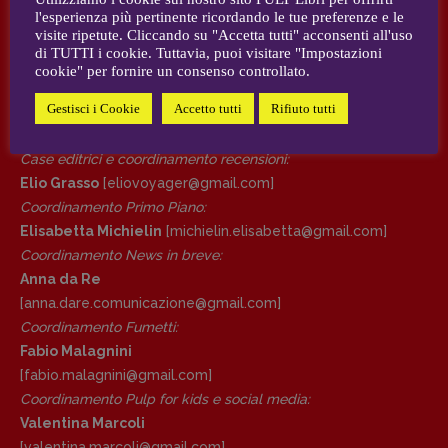
l'esperienza più pertinente ricordando le tue preferenze e le
Elisabetta Michielin
,
Roberto Sturm
,
Tania Tonin
visite ripetute. Cliccando su "Accetta tutti" acconsenti all'uso
DIRETTRICE RESPONSABILE
di TUTTI i cookie. Tuttavia, puoi visitare "Impostazioni
AUTORI e COLLABORATORI
Antonella Marrone
cookie" per fornire un consenso controllato.
Gestisci i Cookie
Accetto tutti
Rifiuto tutti
CONTATTI
R
EDAZIONE
Walter Catalano
,
Giuseppe Costigliola
,
Case editrici e coordinamento recensioni
:
Anna da Re
,
Roberto Derobertis
,
Elio
Grasso
,
Fabio Malagnini
,
Valentina
Elio Grasso
[eliovoyager@gmail.com]
Marcoli
,
Elisabetta Michielin
,
Nicole
Coordinamento Primo Piano
:
Spallina
,
Roberto Sturm
,
Tania Tonin
Elisabetta Michielin
[michielin.elisabetta@gmail.com]
Coordinamento News in breve:
CONTATTI
Anna da Re
Case editrici e coordinamento
[anna.dare.comunicazione@gmail.
com]
recensioni
:
Coordinamento Fumetti:
Elio Grasso
[eliovoyager@gmail.com]
Fabio Malagnini
Coordinamento Primo Piano
:
[fabio.malagnini@gmail.
com]
Elisabetta Michielin
Coordinamento Pulp for kids e social media:
[michielin.elisabetta@gmail.com]
Valentina Marcoli
Coordinamento News in breve:
[valentina.marcoli@gmail.
com]