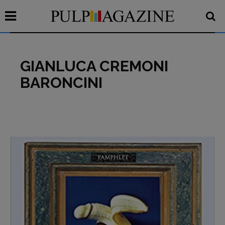
GIANLUCA CREMONI
BARONCINI
Recensioni
Primo Piano
Interviste
RUBRICHE
Archeologie del
presente
Fumetti
Libro & Film
Pulp for kids