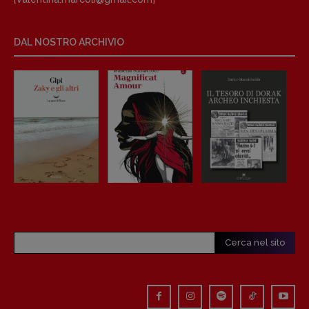
Anna da Re
[anna.dare.comunicazione@gmail.
com]
Coordinamento Fumetti:
DAL NOSTRO ARCHIVIO
Fabio Malagnini
[fabio.malagnini@gmail.
com]
Coordinamento Pulp for kids e social
media:
Valentina Marcoli
[valentina.marcoli@gmail.
com]
ARCHIVIO E AUTORI
Cerca nel sito