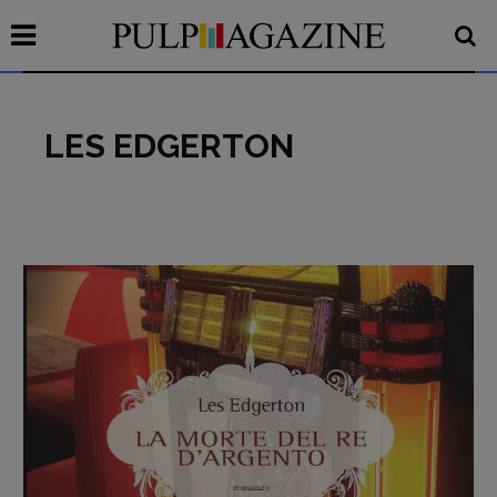
LES EDGERTON
Recensioni
Primo Piano
Interviste
RUBRICHE
Archeologie del
presente
Fumetti
Libro & Film
Pulp for kids