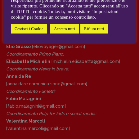
l'esperienza più pertinente ricordando le tue preferenze e le
visite ripetute. Cliccando su "Accetta tutti" acconsenti all'uso
AUTORI e COLLABORATORI
di TUTTI i cookie. Tuttavia, puoi visitare "Impostazioni
DIRETTRICE RESPONSABILE
cookie" per fornire un consenso controllato.
Antonella Marrone
CONTATTI
Gestisci i Cookie
Accetto tutti
Rifiuto tutti
R
EDAZIONE
Case editrici e coordinamento recensioni
:
Walter Catalano
,
Giuseppe Costigliola
,
Elio Grasso
[eliovoyager@gmail.com]
Anna da Re
,
Roberto Derobertis
,
Elio
Coordinamento Primo Piano
:
Grasso
,
Fabio Malagnini
,
Valentina
Elisabetta Michielin
[michielin.elisabetta@gmail.com]
Marcoli
,
Elisabetta Michielin
,
Nicole
Coordinamento News in breve:
Spallina
,
Roberto Sturm
,
Tania Tonin
Anna da Re
[anna.dare.comunicazione@gmail.
com]
CONTATTI
Coordinamento Fumetti:
Case editrici e coordinamento
Fabio Malagnini
recensioni
:
Elio Grasso
[eliovoyager@gmail.com]
[fabio.malagnini@gmail.
com]
Coordinamento Primo Piano
:
Coordinamento Pulp for kids e social media:
Elisabetta Michielin
Valentina Marcoli
[michielin.elisabetta@gmail.com]
[valentina.marcoli@gmail.
com]
Coordinamento News in breve: