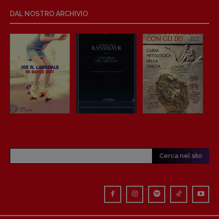
Anna da Re
DAL NOSTRO ARCHIVIO
[anna.dare.comunicazione@gmail.
com]
Coordinamento Fumetti:
Fabio Malagnini
[fabio.malagnini@gmail.
com]
Coordinamento Pulp for kids e social
media:
Valentina Marcoli
[valentina.marcoli@gmail.
com]
ARCHIVIO E AUTORI
Cerca nel sito