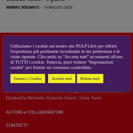
MIMMO SERSANTE
-
16 MAGGIO 2026
DIRETTRICE RESPONSABILE
Antonella Marrone
R
EDAZIONE
Walter Catalano
,
Giuseppe Costigliola
,
Utilizziamo i cookie sul nostro sito PULP Libri per offrirti
Anna da Re
,
Roberto Derobertis
,
Elio
l'esperienza più pertinente ricordando le tue preferenze e le
DIRETTRICE RESPONSABILE
Grasso
,
Fabio Malagnini
,
Valentina
visite ripetute. Cliccando su "Accetta tutti" acconsenti all'uso
di TUTTI i cookie. Tuttavia, puoi visitare "Impostazioni
Antonella Marrone
Marcoli
,
Elisabetta Michielin
,
Nicole
cookie" per fornire un consenso controllato.
Spallina
,
Roberto Sturm
,
Tania Tonin
REDAZIONE
Gestisci i Cookie
Accetto tutti
Rifiuto tutti
CONTATTI
Walter Catalano
,
Giuseppe Costigliola
,
Anna da Re
,
Roberto
Case editrici e coordinamento
Derobertis
,
Elio Grasso
,
Fabio Malagnini
,
Valentina Marcoli
,
recensioni
:
Elisabetta Michielin
,
Roberto Sturm
,
Tania Tonin
Elio Grasso
[eliovoyager@gmail.com]
Coordinamento Primo Piano
:
AUTORI e COLLABORATORI
Elisabetta Michielin
[michielin.elisabetta@gmail.com]
CONTATTI
Coordinamento News in breve: