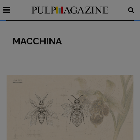
MACCHINA
Recensioni
Primo Piano
Interviste
RUBRICHE
Archeologie del
presente
Fumetti
Libro & Film
Pulp for kids