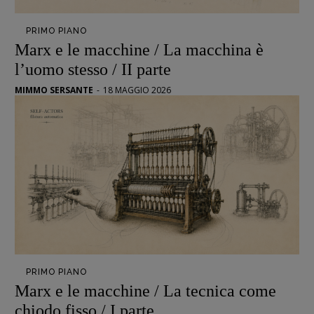
Opera prima
PRIMO PIANO
Marx e le macchine / La macchina è
DOSSIER
l’uomo stesso / II parte
12 dicembre
MIMMO SERSANTE
-
18 MAGGIO 2026
Blade Runner 40
Editoria
Intelligenza Artificiale
Maestri sommersi
Pasolini 1922-2022
Psichedelia
Scienza
Stranimondi
Tornare a Ballard
Valerio Evangelisti
PRIMO PIANO
Marx e le macchine / La tecnica come
Vampirismi
chiodo fisso / I parte
Zong!