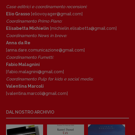
Anna da Re
Case editrici e coordinamento recensioni
:
[anna.dare.comunicazione@gmail.
com]
Elio Grasso
[eliovoyager@gmail.com]
Coordinamento Fumetti:
Coordinamento Primo Piano
:
Fabio Malagnini
Elisabetta Michielin
[michielin.elisabetta@gmail.com]
[fabio.malagnini@gmail.
com]
Coordinamento News in breve:
Coordinamento Pulp for kids e social
Anna da Re
media:
[anna.dare.comunicazione@gmail.
com]
Valentina Marcoli
Coordinamento Fumetti:
[valentina.marcoli@gmail.
com]
Fabio Malagnini
ARCHIVIO E AUTORI
[fabio.malagnini@gmail.
com]
Coordinamento Pulp for kids e social media:
Valentina Marcoli
[valentina.marcoli@gmail.
com]
DAL NOSTRO ARCHIVIO