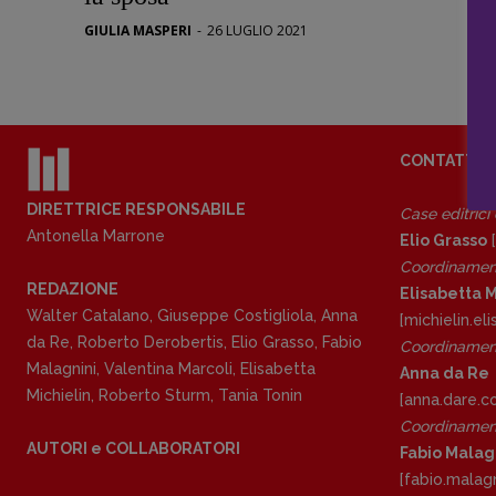
Stranimond
GIULIA MASPERI
-
26 LUGLIO 2021
Tornare a B
Valerio Evan
Vampirismi
Zong!
CONTATTI
DIRETTRICE RESPONSABILE
Case editrici
Antonella Marrone
Elio Grasso
[
Coordinamen
REDAZIONE
Elisabetta M
Walter Catalano
,
Giuseppe Costigliola
,
Anna
[michielin.e
da Re
,
Roberto Derobertis
,
Elio Grasso
,
Fabio
Coordinament
Malagnini
,
Valentina Marcoli
,
Elisabetta
Anna da Re
Michielin
,
Roberto Sturm
,
Tania Tonin
[anna.dare.
Coordinament
AUTORI e COLLABORATORI
Fabio Malag
[fabio.malag