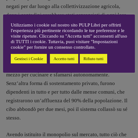
negati per dar luogo alla collettivizzazione agricola,
dove i contadini sarebbero stati espropriati di ogni loro
bene.
Utilizziamo i cookie sul nostro sito PULP Libri per offrirti
l'esperienza più pertinente ricordando le tue preferenze e le
visite ripetute. Cliccando su "Accetta tutti" acconsenti all'uso
Se per estirpare la carestia che nacque da questo sistema
di TUTTI i cookie. Tuttavia, puoi visitare "Impostazioni
cookie" per fornire un consenso controllato.
disumano ci vollero degli anni – a seguito di risposte
politiche e umane inefficaci – l’implementazione fu
Gestisci i Cookie
Accetto tutti
Rifiuto tutti
molto rapida. Alle famiglie fu requisito dallo Stato ogni
mezzo per cucinare e sfamarsi autonomamente.
Senz’altra forma di sostentamento privato, furono
dipendenti in tutto e per tutto dalle mense comuni, che
registrarono un’affluenza del 90% della popolazione. Il
cibo abbondò per due mesi, poi il sistema collassò su sé
stesso.
Avendo istituito il monopolio sul mercato, tutto ciò che