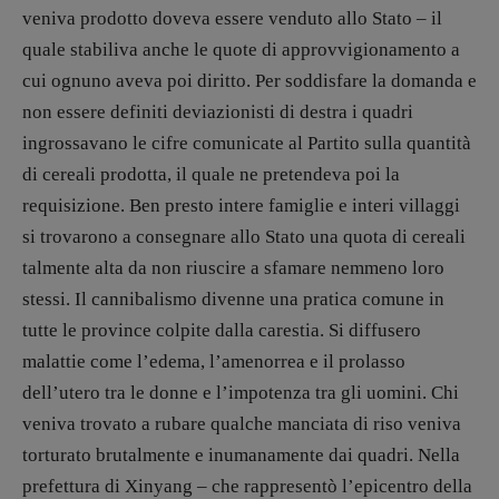
veniva prodotto doveva essere venduto allo Stato – il
quale stabiliva anche le quote di approvvigionamento a
cui ognuno aveva poi diritto. Per soddisfare la domanda e
non essere definiti deviazionisti di destra i quadri
ingrossavano le cifre comunicate al Partito sulla quantità
di cereali prodotta, il quale ne pretendeva poi la
requisizione. Ben presto intere famiglie e interi villaggi
si trovarono a consegnare allo Stato una quota di cereali
talmente alta da non riuscire a sfamare nemmeno loro
stessi. Il cannibalismo divenne una pratica comune in
tutte le province colpite dalla carestia. Si diffusero
malattie come l’edema, l’amenorrea e il prolasso
dell’utero tra le donne e l’impotenza tra gli uomini. Chi
veniva trovato a rubare qualche manciata di riso veniva
torturato brutalmente e inumanamente dai quadri. Nella
prefettura di Xinyang – che rappresentò l’epicentro della