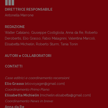
DIRETTRICE RESPONSABILE
Antonella Marrone
REDAZIONE
Walter Catalano
,
Giuseppe Costigliola
,
Anna da Re
,
Roberto
Derobertis
,
Elio Grasso
,
Fabio Malagnini
,
Valentina Marcoli
,
Elisabetta Michielin
,
Roberto Sturm
,
Tania Tonin
AUTORI e COLLABORATORI
CONTATTI
Case editrici e coordinamento recensioni
:
Elio Grasso
[eliovoyager@gmail.com]
Coordinamento Primo Piano
:
Copyright © 2018 – 2023 Pulp Magazine –
Elisabetta Michielin
[michielin.elisabetta@gmail.com]
Associazione Pulp Magazine – registrazione
Coordinamento News in breve:
Tribunale Milano n° 5864/2023 – cod. fis.
Anna da Re
97943720157 –
Privacy