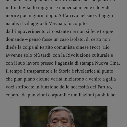
Tornare a Ballard
in fin di vita: lo raggiunse immediatamente e lo vide
morire pochi giorni dopo. All’arrivo nel suo villaggio
Valerio Evangelisti
natale, il villaggio di Mayuan, fu colpito
Vampirismi
dall’impoverimento circostante ma non si fece troppe
Zong!
domande – pensò fosse un caso isolato, di certo non
diede la colpa al Partito comunista cinese (Pcc). Ciò
DIRETTRICE RESPONSABILE
avvenne solo più tardi, con la Rivoluzione culturale e
Antonella Marrone
con il suo lavoro presso l’agenzia di stampa Nuova Cina.
R
EDAZIONE
Il tempo è trasparente e la Storia è rivelatrice al punto
Walter Catalano
,
Giuseppe Costigliola
,
che pian piano alcune verità iniziarono a venire a galla –
Anna da Re
,
Roberto Derobertis
,
Elio
voci soffocate in funzione delle necessità del Partito,
Grasso
,
Fabio Malagnini
,
Valentina
Marcoli
,
Elisabetta Michielin
,
Nicole
coperte da punizioni corporali e umiliazioni pubbliche.
Spallina
,
Roberto Sturm
,
Tania Tonin
CONTATTI
Case editrici e coordinamento
recensioni
: