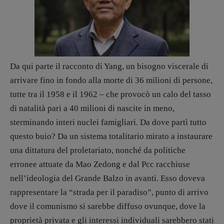
Elio Grasso
[eliovoyager@gmail.com]
Coordinamento Primo Piano
:
Elisabetta Michielin
[michielin.elisabetta@gmail.com]
Coordinamento News in breve:
Da qui parte il racconto di Yang, un bisogno viscerale di
Anna da Re
[anna.dare.comunicazione@gmail.
com]
arrivare fino in fondo alla morte di 36 milioni di persone,
Coordinamento Fumetti:
tutte tra il 1958 e il 1962 – che provocò un calo del tasso
Fabio Malagnini
di natalità pari a 40 milioni di nascite in meno,
[fabio.malagnini@gmail.
com]
sterminando interi nuclei famigliari. Da dove partì tutto
Coordinamento Pulp for kids e social
media:
questo buio? Da un sistema totalitario mirato a instaurare
Valentina Marcoli
una dittatura del proletariato, nonché da politiche
[valentina.marcoli@gmail.
com]
erronee attuate da Mao Zedong e dal Pcc racchiuse
ARCHIVIO E AUTORI
nell’ideologia del Grande Balzo in avanti. Esso doveva
rappresentare la “strada per il paradiso”, punto di arrivo
dove il comunismo si sarebbe diffuso ovunque, dove la
proprietà privata e gli interessi individuali sarebbero stati