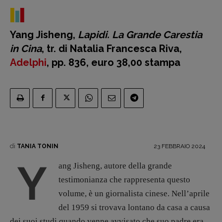
presente
Fumetti
Yang Jisheng,
Lapidi. La Grande Carestia
Libro & Film
in Cina
, tr. di Natalia Francesca Riva,
Pulp for kids
Adelphi
, pp. 836, euro 38,00 stampa
Opera prima
DOSSIER
12 dicembre
Blade Runner 40
Editoria
di
23 FEBBRAIO 2024
TANIA TONIN
Intelligenza Artificiale
Y
Maestri sommersi
ang Jisheng, autore della grande
Pasolini 1922-2022
testimonianza che rappresenta questo
Psichedelia
volume, è un giornalista cinese. Nell’aprile
Scienza
del 1959 si trovava lontano da casa a causa
Stranimondi
dei suoi studi quando venne avvisato che suo padre era