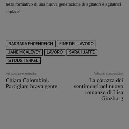
testo formativo di una nuova generazione di agitatori e agitatrici
sindacali.
BARBARA EHRENREICH
FINE DEL LAVORO
JANE MCALEVEY
LAVORO
SARAH JAFFE
STUDS TERKEL
Copyright © 2018 – 2023 Pulp Magazine –
Associazione Pulp Magazine – registrazione
Tribunale Milano n° 5864/2023 – cod. fis.
Articolo precedente
Articolo successivo
97943720157 –
Privacy
Chiara Colombini.
La corazza dei
Partigiani brava gente
sentimenti nel nuovo
romanzo di Lisa
Ginzburg