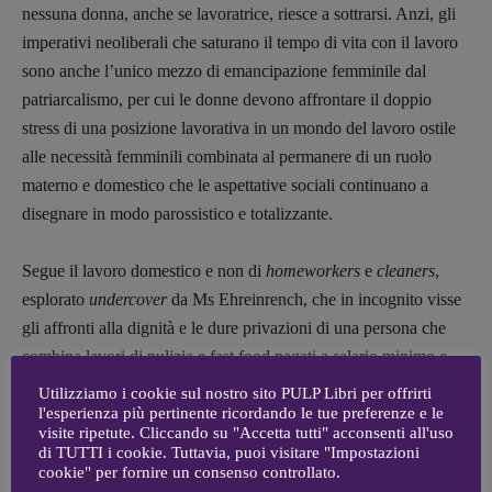
Coordinamento Fumetti:
nessuna donna, anche se lavoratrice, riesce a sottrarsi. Anzi, gli
Fabio Malagnini
imperativi neoliberali che saturano il tempo di vita con il lavoro
[fabio.malagnini@gmail.
com]
sono anche l’unico mezzo di emancipazione femminile dal
Coordinamento Pulp for kids e social
patriarcalismo, per cui le donne devono affrontare il doppio
media:
stress di una posizione lavorativa in un mondo del lavoro ostile
Valentina Marcoli
alle necessità femminili combinata al permanere di un ruolo
[valentina.marcoli@gmail.
com]
materno e domestico che le aspettative sociali continuano a
ARCHIVIO E AUTORI
disegnare in modo parossistico e totalizzante.
Segue il lavoro domestico e non di
homeworkers
e
cleaners
,
esplorato
undercover
da Ms Ehreinrench, che in incognito visse
gli affronti alla dignità e le dure privazioni di una persona che
combina lavori di pulizia e fast food pagati a salario minimo e
non riesce a sopravvivere nell’America degli anni ‘90. Il mondo
Utilizziamo i cookie sul nostro sito PULP Libri per offrirti
l'esperienza più pertinente ricordando le tue preferenze e le
del retail è un altro aspetto dell’input affettivo che ci si aspetta
visite ripetute. Cliccando su "Accetta tutti" acconsenti all'uso
oggi dai dipendenti cui si richiede di essere sempre sorridenti nel
di TUTTI i cookie. Tuttavia, puoi visitare "Impostazioni
gestire i capricciosi clienti all’interno nelle catene commerciali
cookie" per fornire un consenso controllato.