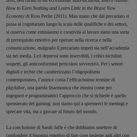
zero, ben ritratti in un’eccezionale auto-inchiesta,
Intern Nation:
How to Earn Nothing and Learn Little in the Brave New
Economy
di Ross Perlin (2011). Man mano che dal precariato si
passa al cognitariato lungo la scala delle qualifiche e dei settori,
si osserva come entusiasmo e creatività al lavoro siano una sorta
di prerequisito emotivo per operare nella ricerca e nella
comunicazione, malgrado il precariato imperi sia nell’accademia
sia nei media. Le/i depressi sono inservibili, i critici nichilisti
sospetti, gli anticonformisti pericolosi sovversivi. Per i settori
digitali e techie che caratterizzano l’oligopolismo
contemporaneo, l’autrice conia l’efficacissimo termine di
playlabor
, una parola fisarmonica che mostra come per
ingegneri e programmatrici l’approccio che si richiede è quello
spensierato del gaming: non siamo qui a spremerci le meningi e
sprecare vita, ma a giocare al futuro del mondo.
La conclusione di Sarah Jaffe è che dobbiamo smettere di
confondere il bisogno emotivo di fare cose insieme agli altri con