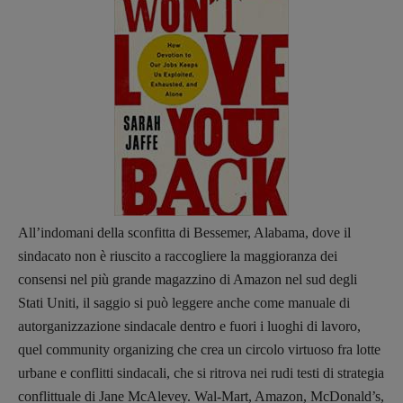
DOSSIER
12 dicembre
Blade Runner 40
Editoria
Intelligenza Artificiale
Maestri sommersi
Pasolini 1922-2022
Psichedelia
Scienza
All’indomani della sconfitta di Bessemer, Alabama, dove il
Stranimondi
sindacato non è riuscito a raccogliere la maggioranza dei
Tornare a Ballard
consensi nel più grande magazzino di Amazon nel sud degli
Valerio Evangelisti
Stati Uniti, il saggio si può leggere anche come manuale di
Vampirismi
autorganizzazione sindacale dentro e fuori i luoghi di lavoro,
Zong!
quel community organizing che crea un circolo virtuoso fra lotte
urbane e conflitti sindacali, che si ritrova nei rudi testi di strategia
conflittuale di Jane McAlevey. Wal-Mart, Amazon, McDonald’s,
DIRETTRICE RESPONSABILE