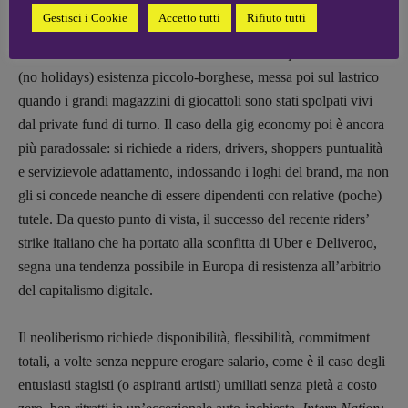
che avviluppano il globo. C’è qui il caso di una commessa di
Gestisci i Cookie
Accetto tutti
Rifiuto tutti
Toys R Us, la cui generosa devozione a bambini e genitori le
aveva consentito una modesta carriera e una alquanto stressata
(no holidays) esistenza piccolo-borghese, messa poi sul lastrico
quando i grandi magazzini di giocattoli sono stati spolpati vivi
dal private fund di turno. Il caso della gig economy poi è ancora
più paradossale: si richiede a riders, drivers, shoppers puntualità
e servizievole adattamento, indossando i loghi del brand, ma non
gli si concede neanche di essere dipendenti con relative (poche)
tutele. Da questo punto di vista, il successo del recente riders’
strike italiano che ha portato alla sconfitta di Uber e Deliveroo,
segna una tendenza possibile in Europa di resistenza all’arbitrio
del capitalismo digitale.
Il neoliberismo richiede disponibilità, flessibilità, commitment
totali, a volte senza neppure erogare salario, come è il caso degli
entusiasti stagisti (o aspiranti artisti) umiliati senza pietà a costo