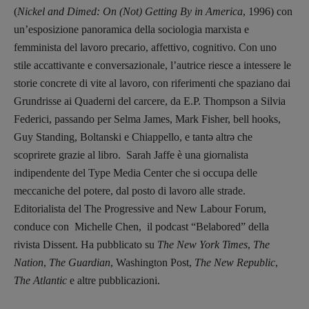
(
Nickel and Dimed: On (Not) Getting By in America
, 1996) con
un’esposizione panoramica della sociologia marxista e
femminista del lavoro precario, affettivo, cognitivo. Con uno
stile accattivante e conversazionale, l’autrice riesce a intessere le
storie concrete di vite al lavoro, con riferimenti che spaziano dai
Grundrisse ai Quaderni del carcere, da E.P. Thompson a Silvia
Federici, passando per Selma James, Mark Fisher, bell hooks,
Guy Standing, Boltanski e Chiappello, e tantə altrə che
scoprirete grazie al libro.
Sarah Jaffe è una giornalista
indipendente del Type Media Center che si occupa delle
meccaniche del potere, dal posto di lavoro alle strade.
Editorialista del The Progressive and New Labour Forum,
conduce con Michelle Chen, il podcast “Belabored” della
rivista Dissent. Ha pubblicato su
The New York Times
,
The
Nation
,
The Guardian
, Washington Post,
The New Republic
,
The Atlantic
e altre pubblicazioni.