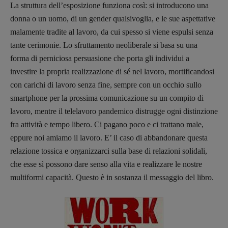
La struttura dell’esposizione funziona così: si introducono una
donna o un uomo, di un gender qualsivoglia, e le sue aspettative
malamente tradite al lavoro, da cui spesso si viene espulsi senza
tante cerimonie. Lo sfruttamento neoliberale si basa su una
forma di perniciosa persuasione che porta gli individui a
investire la propria realizzazione di sé nel lavoro, mortificandosi
Recensioni
con carichi di lavoro senza fine, sempre con un occhio sullo
Primo Piano
smartphone per la prossima comunicazione su un compito di
Interviste
lavoro, mentre il telelavoro pandemico distrugge ogni distinzione
RUBRICHE
fra attività e tempo libero. Ci pagano poco e ci trattano male,
Archeologie del
eppure noi amiamo il lavoro. E’ il caso di abbandonare questa
presente
relazione tossica e organizzarci sulla base di relazioni solidali,
Fumetti
che esse sì possono dare senso alla vita e realizzare le nostre
multiformi capacità. Questo è in sostanza il messaggio del libro.
Libro & Film
Pulp for kids
Opera prima