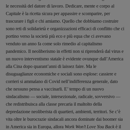
le necessità del datore di lavoro. Dedicare, mente e corpo al
Capitale è la ricetta sicura per appassire e scomparire, per
trascurare i figli e chi amiamo. Quello che dobbiamo costruire
sono reti di solidarietà e organizzazioni efficaci di conflitto che ci
portino verso la società più eco e più equa che ci avevano
venduto un anno fa come solo rimedio al capitalismo
pandemico. Il neoliberismo in effetti non si riprenderà dal virus e
un nuovo interventismo statale è evidente ovunque dall’America
alla Cina dopo quarant’anni di laissez faire. Ma le
disuguaglianze economiche e sociali sono esplose: cassiere e
corrieri si ammalano di Covid nell’indifferenza generale, dato
che nessuno pensa a vaccinarli. E’ tempo di un nuovo
sindacalismo — sociale, intersezionale, radicale, sovversivo —
che redistribuisca alla classe precaria il maltolto della
depredazione neoliberista di quartieri, ambienti, territori. Se c’è
vita oltre le burocrazie sindacali ancora dominate dai boomer sia
in America sia in Europa, allora
Work Won’t Love You Back
è il