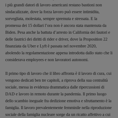
i più grandi datori di lavoro americani restano bastioni non
Antonella Marrone
sindacalizzate, dove la forza lavoro può essere intimidita,
R
EDAZIONE
sorvegliata, molestata, sempre spremuta e stressata. E la
Walter Catalano
,
Giuseppe Costigliola
,
promessa dei 15 dollari l’ora non è ancora stata mantenuta da
Anna da Re
,
Roberto Derobertis
,
Elio
Biden. Pesa anche la battuta d’arresto in California dei fautori e
Grasso
,
Fabio Malagnini
,
Valentina
delle fautrici dei diritti di rider e driver, dove la Proposition 22
Marcoli
,
Elisabetta Michielin
,
Nicole
finanziata da Uber e Lyft è passata nel novembre 2020,
Spallina
,
Roberto Sturm
,
Tania Tonin
abolendo la regolamentazione appena introdotta dallo stato che li
considerava employees e non lavoratori autonomi.
CONTATTI
Case editrici e coordinamento
recensioni
:
Il primo tipo di lavoro che il libro affronta è il lavoro di cura, cui
Elio Grasso
[eliovoyager@gmail.com]
vengono dedicati ben tre capitoli, a riprova della sua centralità
Coordinamento Primo Piano
:
sociale, messa in evidenza drammatica dalle ripercussioni di
Elisabetta Michielin
DAD e lavoro in remoto durante la pandemia. Il primo luogo
[michielin.elisabetta@gmail.com]
dello scambio ineguale fra dedizione emotiva e sfruttamento è la
Coordinamento News in breve:
famiglia. Il lavoro prevalentemente femminile nella riproduzione
Anna da Re
[anna.dare.comunicazione@gmail.
com]
sociale della famiglia nucleare sorge da un ricatto affettivo a cui