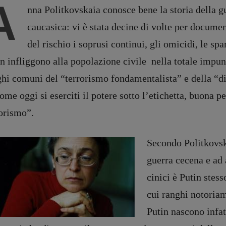
A
nna Politkovskaia conosce bene la storia della g
caucasica: vi è stata decine di volte per docume
del rischio i soprusi continui, gli omicidi, le sp
n infliggono alla popolazione civile nella totale impuni
ghi comuni del “terrorismo fondamentalista” e della “d
ome oggi si eserciti il potere sotto l’etichetta, buona per
rorismo”.
Secondo Politkovska
DIRETTRICE RESPONSABILE
Antonella Marrone
guerra cecena e ad 
e
er 40
cinici è Putin stess
R
EDAZIONE
Walter Catalano
,
Giuseppe
cui ranghi notoriam
a
Costigliola
,
Anna da Re
,
Putin nascono infat
Roberto Derobertis
,
Elio