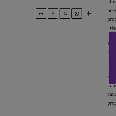
atte
Fumetti
Maestri so
nost
Libro & Film
Pasolini 19
Pulp for kids
Psichedelia
prop
Opera prima
Scienza
“ris
Stranimond
Tornare a B
Inol
Valerio Evan
cess
Vampirismi
“occ
Zong!
Attu
comp
cauc
prop