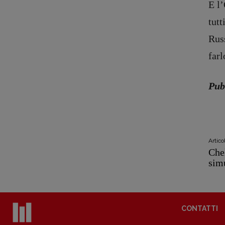
E l’
tutt
Russ
farl
Pub
Copyright © 2018 – 2023 Pulp Magazine – Associazione Pulp Magazine – 
Artic
Che
sim
CONTATTI