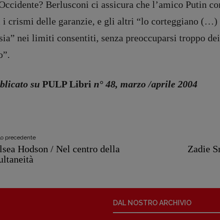
Occidente? Berlusconi ci assicura che l’amico Putin co
Coordinamento Pulp for kids e
social media:
i i crismi delle garanzie, e gli altri “lo corteggiano (…)
Valentina Marcoli
ia” nei limiti consentiti, senza preoccuparsi troppo dei
[valentina.marcoli@gmail.
com]
o”.
ARCHIVIO E AUTORI
blicato su
PULP Libri
n° 48, marzo /aprile 2004
registrazione Tribunale Milano n° 5864/2023 – cod. fis. 97943720157 –
Privacy
olo precedente
lsea Hodson / Nel centro della
Zadie S
ultaneità
DAL NOSTRO ARCHIVIO