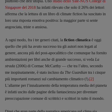
piuttosto che dell’utopia. Uno
studio dello Yale-NUS College di
Singapore del 2018
ha infatti rilevato che solo il 26% dei lettori
afferma che la lettura di un libro di climate fiction ha suscitato in
loro una risposta emotiva positiva: la maggior parte si sente
angosciata, triste o ansiosa.
A ogni modo, fra i tre generi citati, la
fiction climatica
è oggi
quello che più ha avuto successo tra gli autori non legati al
genere, ancora più del post-apocalittico che comunque ha fornito
ambientazioni per libri anche di grande successo, si veda
La
strada
(2006) di Cormac McCarthy — che tra l’altro, secondo
me inopinatamente, è stato incluso da
The Guardian
tra i cinque
più importanti romanzi sul cambiamento climatico (!).
[2]
L’allarme per l’innalzamento della temperatura media del pianeta
è infatti uscito dalle pagine della fantascienza per diventare
preoccupazione comune di scrittrici e scrittori in tutto il mondo.
Direi che gran parte della narrativa americana sul clima sia