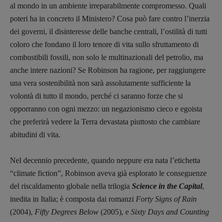
al mondo in un ambiente irreparabilmente compromesso. Quali
poteri ha in concreto il Ministero? Cosa può fare contro l’inerzia
dei governi, il disinteresse delle banche centrali, l’ostilità di tutti
coloro che fondano il loro tenore di vita sullo sfruttamento di
combustibili fossili, non solo le multinazionali del petrolio, ma
anche intere nazioni? Se Robinson ha ragione, per raggiungere
una vera sostenibilità non sarà assolutamente sufficiente la
Recensioni
volontà di tutto il mondo, perché ci saranno forze che si
Primo Piano
opporranno con ogni mezzo: un negazionismo cieco e egoista
Interviste
che preferirà vedere la Terra devastata piuttosto che cambiare
RUBRICHE
abitudini di vita.
Archeologie del
presente
Nel decennio precedente, quando neppure era nata l’etichetta
Fumetti
“climate fiction”, Robinson aveva già esplorato le conseguenze
Libro & Film
del riscaldamento globale nella trilogia
Science in the Capital
,
inedita in Italia; è composta dai romanzi
Forty Signs of Rain
Pulp for kids
(2004),
Fifty Degrees Below
(2005), e
Sixty Days and Counting
Opera prima