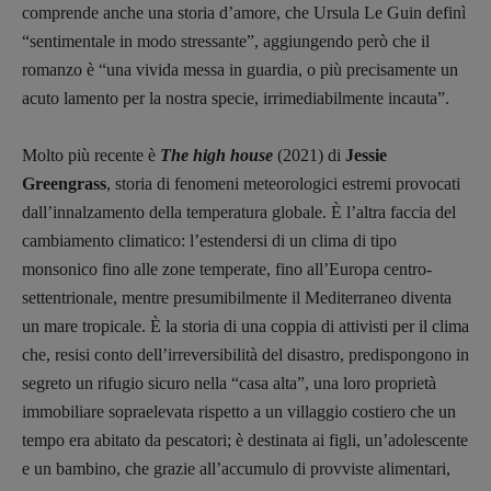
comprende anche una storia d’amore, che Ursula Le Guin definì
“sentimentale in modo stressante”, aggiungendo però che il
romanzo è “una vivida messa in guardia, o più precisamente un
acuto lamento per la nostra specie, irrimediabilmente incauta”.
Molto più recente è
The high house
(2021) di
Jessie
Greengrass
, storia di fenomeni meteorologici estremi provocati
dall’innalzamento della temperatura globale. È l’altra faccia del
cambiamento climatico: l’estendersi di un clima di tipo
monsonico fino alle zone temperate, fino all’Europa centro-
settentrionale, mentre presumibilmente il Mediterraneo diventa
un mare tropicale. È la storia di una coppia di attivisti per il clima
che, resisi conto dell’irreversibilità del disastro, predispongono in
segreto un rifugio sicuro nella “casa alta”, una loro proprietà
immobiliare sopraelevata rispetto a un villaggio costiero che un
tempo era abitato da pescatori; è destinata ai figli, un’adolescente
e un bambino, che grazie all’accumulo di provviste alimentari,