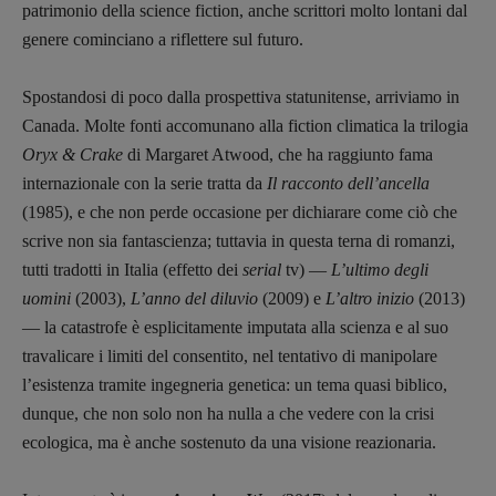
patrimonio della science fiction, anche scrittori molto lontani dal
genere cominciano a riflettere sul futuro.
Spostandosi di poco dalla prospettiva statunitense, arriviamo in
Canada. Molte fonti accomunano alla fiction climatica la trilogia
Oryx & Crake
di Margaret Atwood, che ha raggiunto fama
internazionale con la serie tratta da
Il racconto dell’ancella
(1985), e che non perde occasione per dichiarare come ciò che
scrive non sia fantascienza; tuttavia in questa terna di romanzi,
tutti tradotti in Italia (effetto dei
serial
tv) —
L’ultimo degli
uomini
(2003),
L’anno del diluvio
(2009) e
L’altro inizio
(2013)
— la catastrofe è esplicitamente imputata alla scienza e al suo
travalicare i limiti del consentito, nel tentativo di manipolare
l’esistenza tramite ingegneria genetica: un tema quasi biblico,
dunque, che non solo non ha nulla a che vedere con la crisi
ecologica, ma è anche sostenuto da una visione reazionaria.