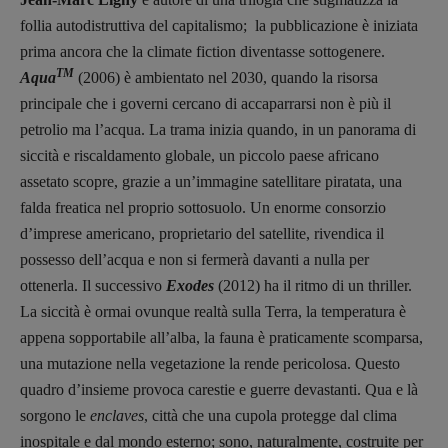
follia autodistruttiva del capitalismo; la pubblicazione è iniziata
prima ancora che la climate fiction diventasse sottogenere.
TM
Aqua
(2006) è ambientato nel 2030, quando la risorsa
principale che i governi cercano di accaparrarsi non è più il
petrolio ma l’acqua. La trama inizia quando, in un panorama di
siccità e riscaldamento globale, un piccolo paese africano
assetato scopre, grazie a un’immagine satellitare piratata, una
falda freatica nel proprio sottosuolo. Un enorme consorzio
d’imprese americano, proprietario del satellite, rivendica il
possesso dell’acqua e non si fermerà davanti a nulla per
ottenerla. Il successivo
Exodes
(2012) ha il ritmo di un thriller.
La siccità è ormai ovunque realtà sulla Terra, la temperatura è
appena sopportabile all’alba, la fauna è praticamente scomparsa,
una mutazione nella vegetazione la rende pericolosa. Questo
quadro d’insieme provoca carestie e guerre devastanti. Qua e là
sorgono le
enclaves
, città che una cupola protegge dal clima
inospitale e dal mondo esterno; sono, naturalmente, costruite per