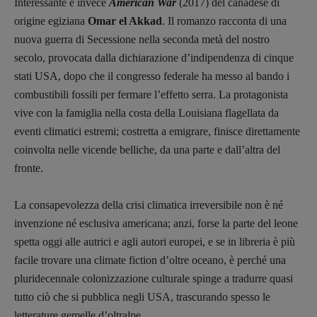
Interessante è invece
American War
(2017) del canadese di
origine egiziana
Omar el Akkad
. Il romanzo racconta di una
nuova guerra di Secessione nella seconda metà del nostro
secolo, provocata dalla dichiarazione d’indipendenza di cinque
stati USA, dopo che il congresso federale ha messo al bando i
combustibili fossili per fermare l’effetto serra. La protagonista
vive con la famiglia nella costa della Louisiana flagellata da
eventi climatici estremi; costretta a emigrare, finisce direttamente
coinvolta nelle vicende belliche, da una parte e dall’altra del
fronte.
La consapevolezza della crisi climatica irreversibile non è né
invenzione né esclusiva americana; anzi, forse la parte del leone
spetta oggi alle autrici e agli autori europei, e se in libreria è più
facile trovare una climate fiction d’oltre oceano, è perché una
pluridecennale colonizzazione culturale spinge a tradurre quasi
tutto ciò che si pubblica negli USA, trascurando spesso le
letterature gemelle d’oltralpe.