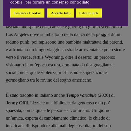
cookie" per fornire un consenso controllato.
degli ultimi bacini sorvegliati dalla Guardia nazionale. I
protagonisti sono un’ex modella vezzeggiata e poi messa da
Gestisci i Cookie
Accetto tutti
Rifiuto tutti
parte dal mondo della moda, e un reduce dell’esercito che si è
lasciato alle spalle crisi, carestie e guerra; un giorno scendono a
Los Angeles dove si imbattono nella danza della pioggia di un
raduno punk, poi rapiscono una bambina maltrattata dai parenti,
e affrontano un lungo viaggio su strade arroventate e poco sicure
verso il verde, fertile Wyoming, oltre il deserto: un percorso
visionario in un’epoca oscura, dominata da disuguaglianze
sociali, nella quale violenza, misticismo e superstizione
germogliano tra le rovine del sogno americano.
È stato tradotto in italiano anche
Tempo variabile
(2020) di
Jenny Offil
. Lizzie è una bibliotecaria generosa e un po’
spaesata, con la quale le persone si confidano. Un giorno
un’amica, esperta di cambiamento climatico, le chiede di
incaricarsi di rispondere alle mail degli ascoltatori del suo