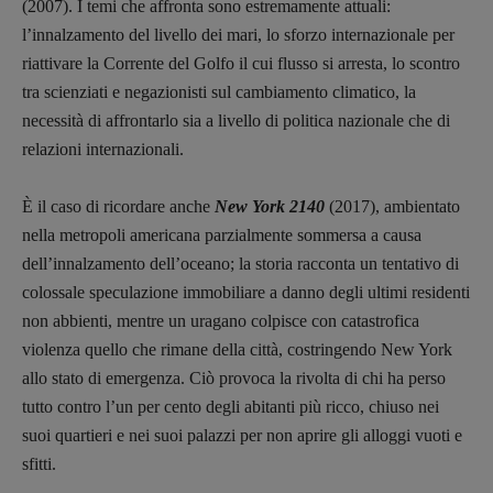
(2007). I temi che affronta sono estremamente attuali:
l’innalzamento del livello dei mari, lo sforzo internazionale per
DOSSIER
riattivare la Corrente del Golfo il cui flusso si arresta, lo scontro
12 dicembre
tra scienziati e negazionisti sul cambiamento climatico, la
Blade Runner 40
necessità di affrontarlo sia a livello di politica nazionale che di
Editoria
relazioni internazionali.
Intelligenza Artificiale
Maestri sommersi
È il caso di ricordare anche
New York 2140
(2017), ambientato
Pasolini 1922-2022
nella metropoli americana parzialmente sommersa a causa
dell’innalzamento dell’oceano; la storia racconta un tentativo di
Psichedelia
colossale speculazione immobiliare a danno degli ultimi residenti
Scienza
non abbienti, mentre un uragano colpisce con catastrofica
Stranimondi
violenza quello che rimane della città, costringendo New York
Tornare a Ballard
allo stato di emergenza. Ciò provoca la rivolta di chi ha perso
Valerio Evangelisti
tutto contro l’un per cento degli abitanti più ricco, chiuso nei
Vampirismi
suoi quartieri e nei suoi palazzi per non aprire gli alloggi vuoti e
Zong!
sfitti.