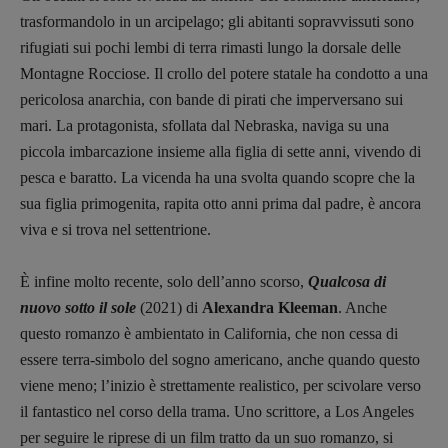
trasformandolo in un arcipelago; gli abitanti sopravvissuti sono
rifugiati sui pochi lembi di terra rimasti lungo la dorsale delle
Montagne Rocciose. Il crollo del potere statale ha condotto a una
pericolosa anarchia, con bande di pirati che imperversano sui
mari. La protagonista, sfollata dal Nebraska, naviga su una
piccola imbarcazione insieme alla figlia di sette anni, vivendo di
pesca e baratto. La vicenda ha una svolta quando scopre che la
sua figlia primogenita, rapita otto anni prima dal padre, è ancora
viva e si trova nel settentrione.
Copyright © 2018 – 2023 Pulp Magazine –
Associazione Pulp Magazine – registrazione
Tribunale Milano n° 5864/2023 – cod. fis.
È infine molto recente, solo dell’anno scorso,
Qualcosa di
97943720157 –
Privacy
nuovo sotto il sole
(2021) di
Alexandra Kleeman
. Anche
questo romanzo è ambientato in California, che non cessa di
essere terra-simbolo del sogno americano, anche quando questo
viene meno; l’inizio è strettamente realistico, per scivolare verso
il fantastico nel corso della trama. Uno scrittore, a Los Angeles
per seguire le riprese di un film tratto da un suo romanzo, si