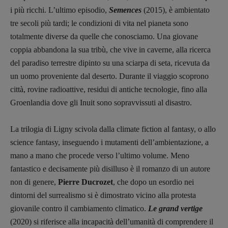
i più ricchi. L’ultimo episodio,
Semences
(2015), è ambientato
tre secoli più tardi; le condizioni di vita nel pianeta sono
totalmente diverse da quelle che conosciamo. Una giovane
coppia abbandona la sua tribù, che vive in caverne, alla ricerca
del paradiso terrestre dipinto su una sciarpa di seta, ricevuta da
un uomo proveniente dal deserto. Durante il viaggio scoprono
città, rovine radioattive, residui di antiche tecnologie, fino alla
Groenlandia dove gli Inuit sono sopravvissuti al disastro.
La trilogia di Ligny scivola dalla climate fiction al fantasy, o allo
science fantasy, inseguendo i mutamenti dell’ambientazione, a
mano a mano che procede verso l’ultimo volume. Meno
fantastico e decisamente più disilluso è il romanzo di un autore
non di genere,
Pierre Ducrozet
, che dopo un esordio nei
dintorni del surrealismo si è dimostrato vicino alla protesta
giovanile contro il cambiamento climatico.
Le grand vertige
(2020) si riferisce alla incapacità dell’umanità di comprendere il