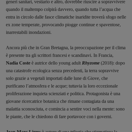
generi sanitari, vestiario e altro, dovrebbe riuscire a sopravvivere
quando il maltempo colpirà davvero, quando tutta l’acqua che
entra in circolo dalle fasce climatiche inaridite troverà sfogo nelle
ex zone temperate, provocando piogge continue e spaventose,
inarrestabili inondazioni.
Ancora più che in Gran Bretagna, la preoccupazione per il clima
è presente tra gli scrittori francesi e scandinavi. In Francia,
Nadia Coste
è autrice dello young adult
Rhyzome
(2018): dopo
una catastrofe ecologica senza precedenti, la terra sopravvive
solo grazie a vegetali importati dalle lune di Giove, che
purificano l’atmosfera e le acque; tuttavia la loro eccezionale
proliferazione inquieta scienziati e politica. Protagonista è una
giovane ricercatrice botanica che rimane contagiata da una
malattia sconosciuta, e comincia a sentire voci nella mente: sono
le piante, che le chiedono di fare portavoce con i governi.
Jean-Marc Ligny
è autore di una trilogia che stigmatizza la