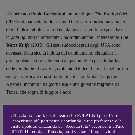
[anna.dare.comunicazione@gmail.
com]
Coordinamento Fumetti:
L’americano
Paolo Bacigalupi
, autore di quel
The Windup Girl
Fabio Malagnini
(2009) stranamente tradotto con il titolo
La ragazza meccanica
[fabio.malagnini@gmail.
com]
(e tra l’altro pubblicato in Italia da una casa editrice specializzata
Coordinamento Pulp for kids e social
media:
in
gaming
, non in letteratura), ha scritto anche l’interessante
The
Valentina Marcoli
Water Knife
(2015). Gli stati sudoccidentali degli USA sono
[valentina.marcoli@gmail.
com]
devastati dalla siccità indotta dal cambiamento climatico; il
protagonista lavora sottraendo acqua pubblica per dirottarla a
ARCHIVIO E AUTORI
delle
arcologie
di Las Vegas abitate dai ricchi; inviato nel torrido
sud per verificare una straordinaria disponibilità d’acqua in
Arizona, incontra una giornalista e una giovane migrante dal
Texas, che sogna di fuggire a nord.
Dello stesso anno è la pubblicazione di
Deserto americano
Utilizziamo i cookie sul nostro sito PULP Libri per offrirti
(2015) di
Claire Vaye Watkins
: la siccità ha trasformato la
l'esperienza più pertinente ricordando le tue preferenze e le
California in un unico grande deserto; i fiumi, il verde, la fauna,
visite ripetute. Cliccando su "Accetta tutti" acconsenti all'uso
il fogliame lussureggiante, i frutteti sono svaporati come l’acqua
di TUTTI i cookie. Tuttavia, puoi visitare "Impostazioni