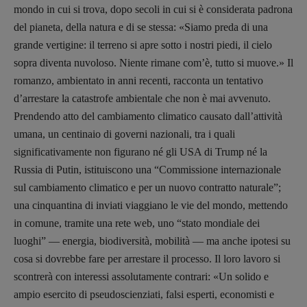
mondo in cui si trova, dopo secoli in cui si è considerata padrona
del pianeta, della natura e di se stessa: «Siamo preda di una
grande vertigine: il terreno si apre sotto i nostri piedi, il cielo
sopra diventa nuvoloso. Niente rimane com’è, tutto si muove.» Il
romanzo, ambientato in anni recenti, racconta un tentativo
d’arrestare la catastrofe ambientale che non è mai avvenuto.
Prendendo atto del cambiamento climatico causato dall’attività
umana, un centinaio di governi nazionali, tra i quali
significativamente non figurano né gli USA di Trump né la
Russia di Putin, istituiscono una “Commissione internazionale
sul cambiamento climatico e per un nuovo contratto naturale”;
una cinquantina di inviati viaggiano le vie del mondo, mettendo
in comune, tramite una rete web, uno “stato mondiale dei
luoghi” — energia, biodiversità, mobilità — ma anche ipotesi su
cosa si dovrebbe fare per arrestare il processo. Il loro lavoro si
scontrerà con interessi assolutamente contrari: «Un solido e
ampio esercito di pseudoscienziati, falsi esperti, economisti e