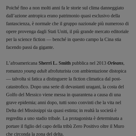
DIRETTRICE RESPONSABILE
Poiché fino a non molti anni fa le storie sul clima danneggiato
Antonella Marrone
dall’azione antropica erano patrimonio quasi esclusivo della
fantascienza, è normale che il gruppo nazionale più numeroso di
R
EDAZIONE
opere provenga dagli Stati Uniti, il più grande mercato editoriale
Walter Catalano
,
Giuseppe Costigliola
,
per la science fiction — benché in questo campo la Cina stia
Anna da Re
,
Roberto Derobertis
,
Elio
facendo passi da gigante.
Grasso
,
Fabio Malagnini
,
Valentina
Marcoli
,
Elisabetta Michielin
,
Nicole
Spallina
,
Roberto Sturm
,
Tania Tonin
L’afroamericana
Sherri L. Smith
pubblica nel 2013
Orleans
,
romanzo
young adult
afrofuturista con ambientazione distopica
CONTATTI
— talvolta si fatica a distinguere la fiction climatica dal post-
Case editrici e coordinamento
catastrofico. Dopo una serie di devastanti uragani, la costa del
recensioni
:
Golfo del Messico viene messa in quarantena a causa di una
Elio Grasso
[eliovoyager@gmail.com]
grave epidemia; anni dopo, tutti sono convinti che la vita nel
Coordinamento Primo Piano
:
Delta del Mississippi sia quasi estinta; in realtà la società è
Elisabetta Michielin
[michielin.elisabetta@gmail.com]
regredita a uno stadio tribale. La protagonista è determinata a
Coordinamento News in breve:
portare il figlio del capo della tribù Zero Positivo oltre il Muro
Anna da Re
che circonda la zona del delta.