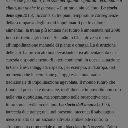
scelte che facciamo, non solo per quanto riguarda l’ecologia e il
clima, ma anche le persone.»
Il primo e più celebre,
La storia
delle api
(2015), racconta su tre piani temporali le conseguenze
della scomparsa degli insetti impollinatori per le colture
alimentari; la trama più lontana nel futuro è ambientata nel 2098
in un distretto agricolo del Sìchuān in Cina, dove si ricorre
all’impollinazione manuale di piante e ortaggi. La distruzione
delle api ha provocato una devastante crisi alimentare, da cui
carestia e spopolamento di interi continenti; in questa situazione
la Cina è avvantaggiata rispetto, per esempio, all’Europa, dal
momento che in certe zone già oggi esiste una pratica
tradizionale di impollinazione agevolata. Il mondo futuro che
Lunde ci presenta è desolante, terribilmente impoverito non solo
nella vita quotidiana, ma soprattutto nelle prospettive per il
futuro: una civiltà in declino.
La storia dell’acqua
(2017),
intreccia due trame; una, nel presente, racconta il sabotaggio
messo in atto da un’anziana attivista ambientale contro lo
sfruttamento commerciale di un ghiacciaio in Norvegia, l’altra,