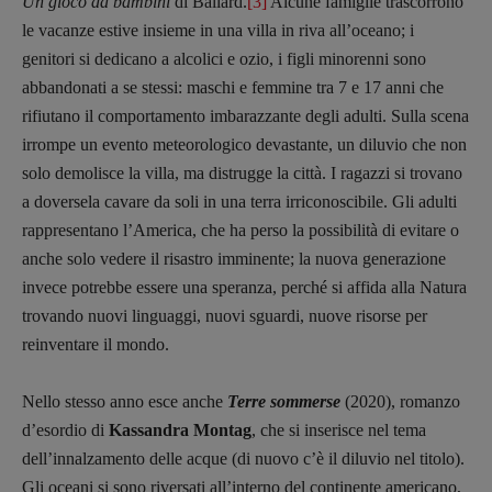
Un gioco da bambini
di Ballard.
[3]
Alcune famiglie trascorrono
le vacanze estive insieme in una villa in riva all’oceano; i
genitori si dedicano a alcolici e ozio, i figli minorenni sono
abbandonati a se stessi: maschi e femmine tra 7 e 17 anni che
rifiutano il comportamento imbarazzante degli adulti. Sulla scena
irrompe un evento meteorologico devastante, un diluvio che non
solo demolisce la villa, ma distrugge la città. I ragazzi si trovano
a doversela cavare da soli in una terra irriconoscibile. Gli adulti
rappresentano l’America, che ha perso la possibilità di evitare o
anche solo vedere il risastro imminente; la nuova generazione
invece potrebbe essere una speranza, perché si affida alla Natura
trovando nuovi linguaggi, nuovi sguardi, nuove risorse per
reinventare il mondo.
Nello stesso anno esce anche
Terre sommerse
(2020), romanzo
d’esordio di
Kassandra Montag
, che si inserisce nel tema
dell’innalzamento delle acque (di nuovo c’è il diluvio nel titolo).
Gli oceani si sono riversati all’interno del continente americano,