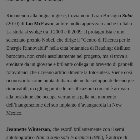
Rimanendo alla lingua inglese, troviamo in Gran Bretagna
Solar
(2010) di
Ian McEwan
, autore molto apprezzato anche in Italia.
La storia si svolge tra il 2000 e il 2009. Il protagonista è uno
scienziato premio Nobel, che dirige il “Centro di Ricerca per le
Energie Rinnovabili” nella città britannica di Reading; disilluso
burocrate, non crede assolutamente nel progetto, ma si trova a
ereditare da un giovane e brillante collega un brevetto di pannelli
fotovoltaici che ricreano artificialmente la fotosintesi. Viene così
riconosciuto come punta di diamante nello sviluppo delle energie
rinnovabili, ma gli inganni e le mistificazioni con cui è arrivato
alla posizione che occupa verranno a galla nel momento
dell’inaugurazione del suo impianto d’avanguardia in New
Mexico.
Jeannette Winterson
, che esordì brillantemente con il semi-
autobiografico
Non ci sono solo le arance
(
1985
), è autrice di