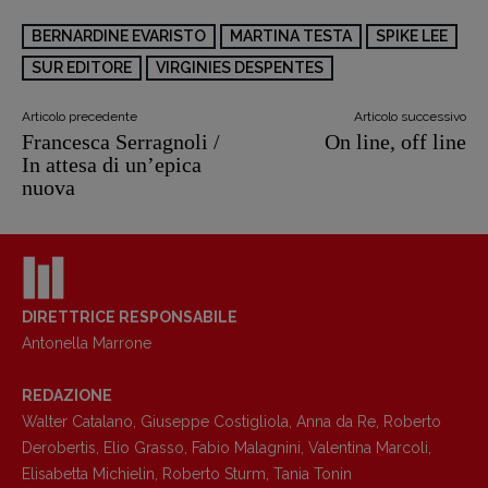
BERNARDINE EVARISTO
MARTINA TESTA
SPIKE LEE
SUR EDITORE
VIRGINIES DESPENTES
Articolo precedente
Articolo successivo
Francesca Serragnoli /
On line, off line
In attesa di un’epica
nuova
DIRETTRICE RESPONSABILE
Antonella Marrone
REDAZIONE
Walter Catalano
,
Giuseppe Costigliola
,
Anna da Re
,
Roberto
Derobertis
,
Elio Grasso
,
Fabio Malagnini
,
Valentina Marcoli
,
Elisabetta Michielin
,
Roberto Sturm
,
Tania Tonin