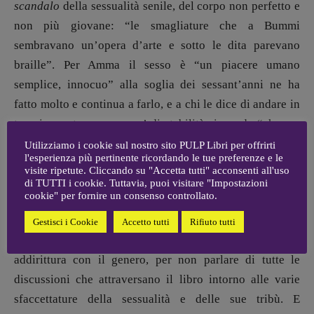
scandalo
della sessualità senile, del corpo non perfetto e
ARCHIVIO E AUTORI
non più giovane: “le smagliature che a Bummi
sembravano un’opera d’arte e sotto le dita parevano
braille”. Per Amma il sesso è “un piacere umano
semplice, innocuo” alla soglia dei sessant’anni ne ha
fatto molto e continua a farlo, e a chi le dice di andare in
terapia per trovare un po’ di stabilità risponde “che era
praticamente vergine in confronto a certe rockstar,
Utilizziamo i cookie sul nostro sito PULP Libri per offrirti
l'esperienza più pertinente ricordando le tue preferenze e le
maschi, che si vantavano di migliaia di conquiste e per
visite ripetute. Cliccando su "Accetta tutti" acconsenti all'uso
questo venivano ammirati”.
di TUTTI i cookie. Tuttavia, puoi visitare "Impostazioni
cookie" per fornire un consenso controllato.
Bummi in una vita interamente eterosessuale ha una
Gestisci i Cookie
Accetto tutti
Rifiuto tutti
relazione con una donna, e un’altra delle protagoniste
addirittura con il genero, per non parlare di tutte le
discussioni che attraversano il libro intorno alle varie
sfaccettature della sessualità e delle sue tribù. E