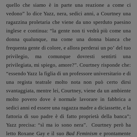
quello che siamo è in parte una reazione a come ci
vedono” lo dice Yazz, nera, sedici anni, a Courtney una
ragazzina proletaria che viene da uno sperduto paesino
inglese e continua: “la gente non ti vedrà più come una
donna qualunque, ma come una donna bianca che
frequenta gente di colore, e allora perderai un po’ del tuo
privilegio, ma comunque dovresti sentirti una
privilegiata, mi spiego, amore?”. Courtney risponde che:
“essendo Yazz la figlia di un professore universitario e di
una regista teatrale molto nota non può certo dirsi
svantaggiata, mentre lei, Courtney, viene da un ambiente
molto povero dove è normale lavorare in fabbrica a
sedici anni ed essere una ragazza madre a diciassette, e la
fattoria di suo padre è di fatto proprietà della banca”;
Yazz precisa: “sì ma io sono nera”. Courtney però ha
letto Roxane Gay e il suo
Bad Feminism
e prontamente