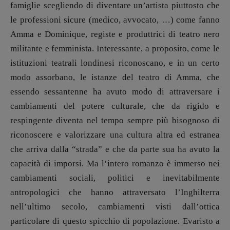
Maestri sommersi
famiglie scegliendo di diventare un’artista piuttosto che
Pasolini 1922-2022
le professioni sicure (medico, avvocato, …) come fanno
Amma e Dominique, registe e produttrici di teatro nero
Psichedelia
militante e femminista. Interessante, a proposito, come le
Scienza
istituzioni teatrali londinesi riconoscano, e in un certo
Stranimondi
modo assorbano, le istanze del teatro di Amma, che
Tornare a Ballard
essendo sessantenne ha avuto modo di attraversare i
Valerio Evangelisti
cambiamenti del potere culturale, che da rigido e
Vampirismi
respingente diventa nel tempo sempre più bisognoso di
Zong!
riconoscere e valorizzare una cultura altra ed estranea
che arriva dalla “strada” e che da parte sua ha avuto la
DIRETTRICE RESPONSABILE
capacità di imporsi. Ma l’intero romanzo è immerso nei
Antonella Marrone
cambiamenti sociali, politici e inevitabilmente
R
EDAZIONE
antropologici che hanno attraversato l’Inghilterra
Walter Catalano
,
Giuseppe Costigliola
,
nell’ultimo secolo, cambiamenti visti dall’ottica
Anna da Re
,
Roberto Derobertis
,
Elio
particolare di questo spicchio di popolazione. Evaristo a
Grasso
,
Fabio Malagnini
,
Valentina