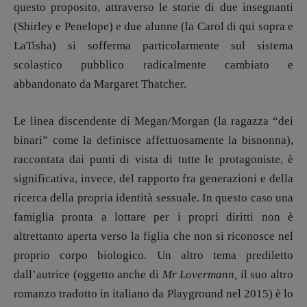
Marcoli
,
Elisabetta Michielin
,
Nicole
questo proposito, attraverso le storie di due insegnanti
Spallina
,
Roberto Sturm
,
Tania Tonin
(Shirley e Penelope) e due alunne (la Carol di qui sopra e
LaTisha) si sofferma particolarmente sul sistema
CONTATTI
scolastico pubblico radicalmente cambiato e
Case editrici e coordinamento
abbandonato da Margaret Thatcher.
recensioni
:
Elio Grasso
[eliovoyager@gmail.com]
Coordinamento Primo Piano
:
Le linea discendente di Megan/Morgan (la ragazza “dei
Elisabetta Michielin
binari” come la definisce affettuosamente la bisnonna),
[michielin.elisabetta@gmail.com]
raccontata dai punti di vista di tutte le protagoniste, è
Coordinamento News in breve:
Anna da Re
significativa, invece, del rapporto fra generazioni e della
[anna.dare.comunicazione@gmail.
com]
ricerca della propria identità sessuale. In questo caso una
Coordinamento Fumetti:
famiglia pronta a lottare per i propri diritti non è
Fabio Malagnini
altrettanto aperta verso la figlia che non si riconosce nel
[fabio.malagnini@gmail.
com]
proprio corpo biologico. Un altro tema prediletto
Coordinamento Pulp for kids e social
media:
dall’autrice (oggetto anche di
Mr Lovermann,
il suo altro
Valentina Marcoli
romanzo tradotto in italiano da Playground nel 2015) è lo
[valentina.marcoli@gmail.
com]