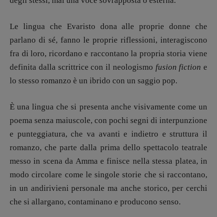
degli stessi, mai una voce sovrapposta o esterna.
Le lingua che Evaristo dona alle proprie donne che
Copyright © 2018 – 2023 Pulp Magazine –
parlano di sé, fanno le proprie riflessioni, interagiscono
Associazione Pulp Magazine – registrazione
Tribunale Milano n° 5864/2023 – cod. fis.
fra di loro, ricordano e raccontano la propria storia viene
97943720157 –
Privacy
definita dalla scrittrice con il neologismo
fusion fiction
e
lo stesso romanzo è un ibrido con un saggio pop.
È una lingua che si presenta anche visivamente come un
poema senza maiuscole, con pochi segni di interpunzione
e punteggiatura, che va avanti e indietro e struttura il
romanzo, che parte dalla prima dello spettacolo teatrale
messo in scena da Amma e finisce nella stessa platea, in
modo circolare come le singole storie che si raccontano,
in un andirivieni personale ma anche storico, per cerchi
che si allargano, contaminano e producono senso.