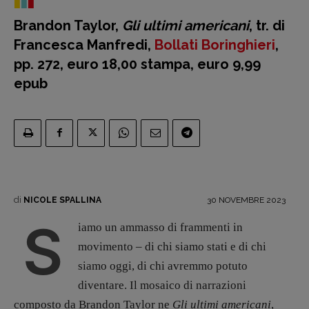
Fumetti
Brandon Taylor,
Gli ultimi americani
, tr. di
Libro & Film
Francesca Manfredi,
Bollati Boringhieri
,
Pulp for kids
pp. 272, euro 18,00 stampa, euro 9,99
Opera prima
epub
DOSSIER
12 dicembre
Blade Runner 40
Editoria
Intelligenza Artificiale
di
30 NOVEMBRE 2023
NICOLE SPALLINA
Maestri sommersi
S
iamo un ammasso di frammenti in
Pasolini 1922-2022
movimento – di chi siamo stati e di chi
Psichedelia
siamo oggi, di chi avremmo potuto
Scienza
diventare. Il mosaico di narrazioni
Stranimondi
composto da Brandon Taylor ne
Gli ultimi americani
,
Tornare a Ballard