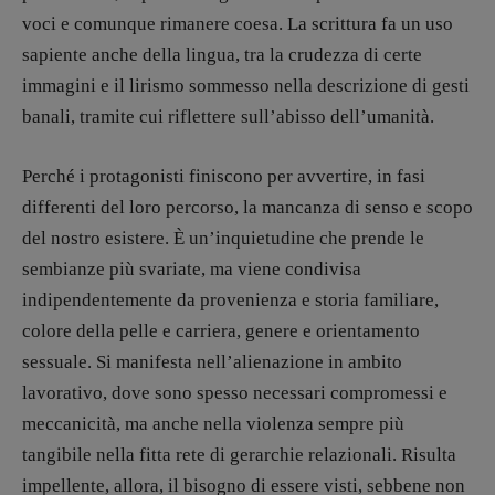
Coordinamento Primo Piano
:
voci e comunque rimanere coesa. La scrittura fa un uso
Elisabetta Michielin
sapiente anche della lingua, tra la crudezza di certe
[michielin.elisabetta@gmail.com]
immagini e il lirismo sommesso nella descrizione di gesti
Coordinamento News in breve:
banali, tramite cui riflettere sull’abisso dell’umanità.
Anna da Re
[anna.dare.comunicazione@gmail.
com]
Coordinamento Fumetti:
Perché i protagonisti finiscono per avvertire, in fasi
Fabio Malagnini
differenti del loro percorso, la mancanza di senso e scopo
[fabio.malagnini@gmail.
com]
del nostro esistere. È un’inquietudine che prende le
Coordinamento Pulp for kids e social
media:
sembianze più svariate, ma viene condivisa
Valentina Marcoli
indipendentemente da provenienza e storia familiare,
[valentina.marcoli@gmail.
com]
colore della pelle e carriera, genere e orientamento
ARCHIVIO E AUTORI
sessuale. Si manifesta nell’alienazione in ambito
lavorativo, dove sono spesso necessari compromessi e
meccanicità, ma anche nella violenza sempre più
tangibile nella fitta rete di gerarchie relazionali. Risulta
impellente, allora, il bisogno di essere visti, sebbene non