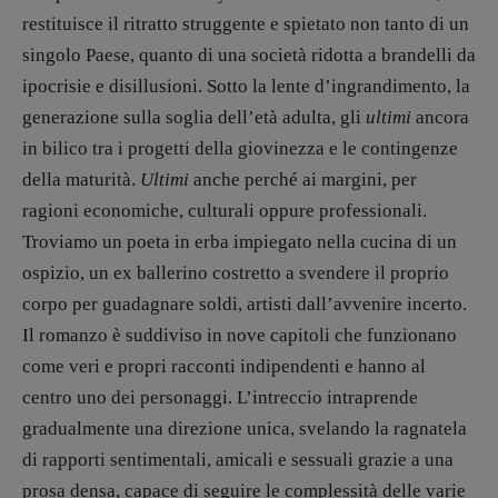
restituisce il ritratto struggente e spietato non tanto di un
Valerio Evangelisti
singolo Paese, quanto di una società ridotta a brandelli da
Vampirismi
ipocrisie e disillusioni. Sotto la lente d’ingrandimento, la
Zong!
generazione sulla soglia dell’età adulta, gli
ultimi
ancora
in bilico tra i progetti della giovinezza e le contingenze
DIRETTRICE RESPONSABILE
della maturità.
Ultimi
anche perché ai margini, per
Antonella Marrone
ragioni economiche, culturali oppure professionali.
R
EDAZIONE
Troviamo un poeta in erba impiegato nella cucina di un
Walter Catalano
,
Giuseppe Costigliola
,
ospizio, un ex ballerino costretto a svendere il proprio
Anna da Re
,
Roberto Derobertis
,
Elio
corpo per guadagnare soldi, artisti dall’avvenire incerto.
Grasso
,
Fabio Malagnini
,
Valentina
Il romanzo è suddiviso in nove capitoli che funzionano
Marcoli
,
Elisabetta Michielin
,
Nicole
Spallina
,
Roberto Sturm
,
Tania Tonin
come veri e propri racconti indipendenti e hanno al
centro uno dei personaggi. L’intreccio intraprende
CONTATTI
gradualmente una direzione unica, svelando la ragnatela
Case editrici e coordinamento
di rapporti sentimentali, amicali e sessuali grazie a una
recensioni
:
Elio Grasso
[eliovoyager@gmail.com]
prosa densa, capace di seguire le complessità delle varie