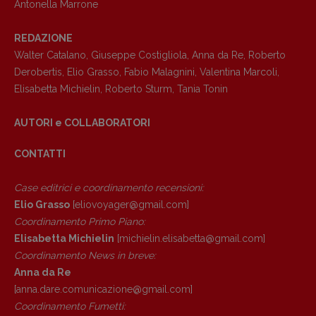
Antonella Marrone
REDAZIONE
Walter Catalano
,
Giuseppe Costigliola
,
Anna da Re
,
Roberto
Derobertis
,
Elio Grasso
,
Fabio Malagnini
,
Valentina Marcoli
,
Elisabetta Michielin
,
Roberto Sturm
,
Tania Tonin
AUTORI e COLLABORATORI
CONTATTI
Case editrici e coordinamento recensioni
:
Elio Grasso
[eliovoyager@gmail.com]
Coordinamento Primo Piano
:
Elisabetta Michielin
[michielin.elisabetta@gmail.com]
Copyright © 2018 – 2023 Pulp Magazine –
Coordinamento News in breve:
Associazione Pulp Magazine – registrazione
Anna da Re
Tribunale Milano n° 5864/2023 – cod. fis.
[anna.dare.comunicazione@gmail.
com]
97943720157 –
Privacy
Coordinamento Fumetti: