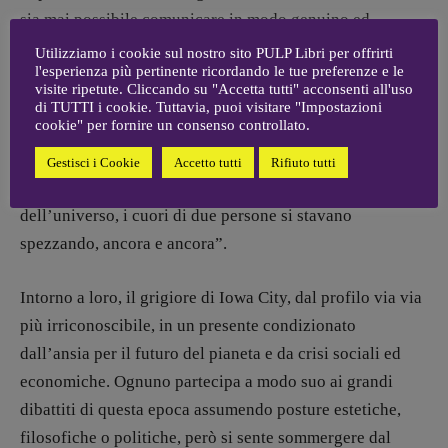
sia mai possibile comunicare in modo genuino ed
efficace: “Così continuarono a sorridere, e poi si misero a
Utilizziamo i cookie sul nostro sito PULP Libri per offrirti
l'esperienza più pertinente ricordando le tue preferenze e le
ridere, seduti nel tavolino all’angolo, mentre fuori
visite ripetute. Cliccando su "Accetta tutti" acconsenti all'uso
pioveva e il caffè si faceva più rumoroso e poi caldo e
di TUTTI i cookie. Tuttavia, puoi visitare "Impostazioni
cookie" per fornire un consenso controllato.
poi vuoto, e il mondo intero, l’intera sequenza degli
eventi, marciava senza prestare la minima attenzione o
Gestisci i Cookie
Accetto tutti
Rifiuto tutti
cura al fatto che lì, in quella minuscola, ignota particella
dell’universo, i cuori di due persone si stavano
spezzando, ancora e ancora”.
Intorno a loro, il grigiore di Iowa City, dal profilo via via
più irriconoscibile, in un presente condizionato
dall’ansia per il futuro del pianeta e da crisi sociali ed
economiche. Ognuno partecipa a modo suo ai grandi
dibattiti di questa epoca assumendo posture estetiche,
filosofiche o politiche, però si sente sommergere dal