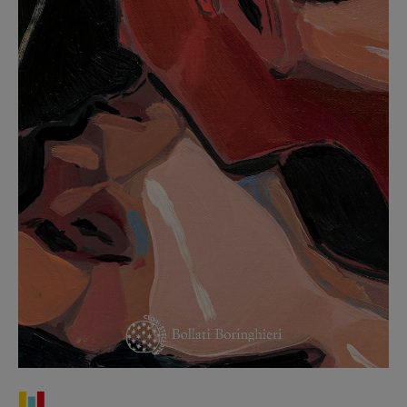
Recensioni
Primo Piano
Interviste
RUBRICHE
Archeologie del
presente