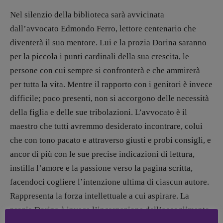
[michielin.elisabetta@gmail.com]
Nel silenzio della biblioteca sarà avvicinata
Coordinamento News in breve:
dall’avvocato Edmondo Ferro, lettore centenario che
Anna da Re
[anna.dare.comunicazione@gmail.
com]
diventerà il suo mentore. Lui e la prozia Dorina saranno
Coordinamento Fumetti:
per la piccola i punti cardinali della sua crescita, le
Fabio Malagnini
persone con cui sempre si confronterà e che ammirerà
[fabio.malagnini@gmail.
com]
per tutta la vita. Mentre il rapporto con i genitori è invece
Coordinamento Pulp for kids e social
media:
difficile; poco presenti, non si accorgono delle necessità
Valentina Marcoli
della figlia e delle sue tribolazioni. L’avvocato è il
[valentina.marcoli@gmail.
com]
maestro che tutti avremmo desiderato incontrare, colui
ARCHIVIO E AUTORI
che con tono pacato e attraverso giusti e probi consigli, e
ancor di più con le sue precise indicazioni di lettura,
instilla l’amore e la passione verso la pagina scritta,
facendoci cogliere l’intenzione ultima di ciascun autore.
Rappresenta la forza intellettuale a cui aspirare. La
prozia Dorina è invece l’incarnazione dell’accoglimento