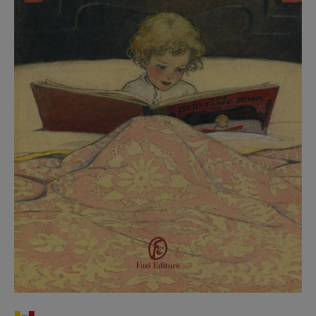
Recensioni
Primo Piano
Interviste
RUBRICHE
Archeologie del
presente
Fumetti