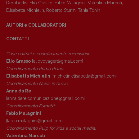
Derobertis
,
Elio Grasso
,
Fabio Malagnini
,
Valentina Marcoli
,
Elisabetta Michielin
,
Roberto Sturm
,
Tania Tonin
AUTORI e COLLABORATORI
CONTATTI
Case editrici e coordinamento recensioni
:
Elio Grasso
[eliovoyager@gmail.com]
Coordinamento Primo Piano
:
Elisabetta Michielin
[michielin.elisabetta@gmail.com]
Coordinamento News in breve:
Anna da Re
Copyright © 2018 – 2023 Pulp Magazine –
[anna.dare.comunicazione@gmail.
com]
Associazione Pulp Magazine – registrazione
Coordinamento Fumetti:
Tribunale Milano n° 5864/2023 – cod. fis.
Fabio Malagnini
97943720157 –
Privacy
[fabio.malagnini@gmail.
com]
Coordinamento Pulp for kids e social media:
Valentina Marcoli