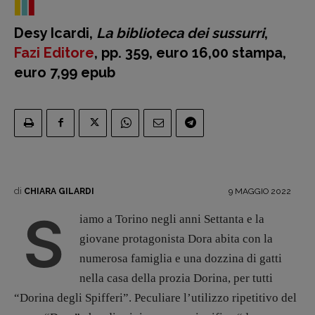
Libro & Film
Pulp for kids
Desy Icardi,
La biblioteca dei sussurri
,
Opera prima
Fazi Editore
, pp. 359, euro 16,00 stampa,
euro 7,99 epub
DOSSIER
12 dicembre
Blade Runner 40
Editoria
Intelligenza Artificiale
Maestri sommersi
di
9 MAGGIO 2022
CHIARA GILARDI
Pasolini 1922-2022
S
iamo a Torino negli anni Settanta e la
Psichedelia
giovane protagonista Dora abita con la
Scienza
numerosa famiglia e una dozzina di gatti
Stranimondi
nella casa della prozia Dorina, per tutti
Tornare a Ballard
“Dorina degli Spifferi”. Peculiare l’utilizzo ripetitivo del
Valerio Evangelisti