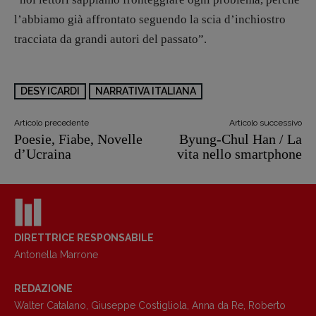
l’abbiamo già affrontato seguendo la scia d’inchiostro
tracciata da grandi autori del passato”.
DESY ICARDI
NARRATIVA ITALIANA
Articolo precedente
Articolo successivo
Poesie, Fiabe, Novelle
Byung-Chul Han / La
d’Ucraina
vita nello smartphone
DIRETTRICE RESPONSABILE
Antonella Marrone
REDAZIONE
Walter Catalano
,
Giuseppe Costigliola
,
Anna da Re
,
Roberto