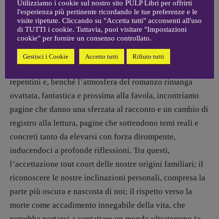
e dell’accudimento amorevole, è il cuore della famiglia,
Utilizziamo i cookie sul nostro sito PULP Libri per offrirti
l'esperienza più pertinente ricordando le tue preferenze e le
il calore del focolare, è la zia che avremmo voluto
visite ripetute. Cliccando su "Accetta tutti" acconsenti all'uso
abbracciare e sulle cui gambe, come capita a Dora,
di TUTTI i cookie. Tuttavia, puoi visitare "Impostazioni
cookie" per fornire un consenso controllato.
avremmo voluto addormentarci.
Gestisci i Cookie
Accetto tutti
Rifiuto tutti
Nella famiglia ci saranno cambiamenti e accadimenti
repentini e, benché l’atmosfera del romanzo rimanga
ovattata, fantastica e prossima alla favola, incontriamo
pagine che danno una sferzata al racconto e un cambio di
registro alla lettura, pagine che sottendono temi reali e
concreti tanto da elevarsi con forza dirompente,
inducendoci a profonde riflessioni. Tra questi,
l’accettazione tout court delle nostre origini familiari; il
riconoscere le nostre inclinazioni personali, compresa la
parte più oscura e nascosta di noi; il rispetto verso la
morte come accadimento innegabile della vita, che
potrebbe portarci a contattare un mondo ultraterreno (e,