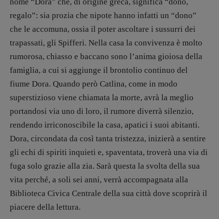
nome “Dora” che, di origine greca, significa “dono,
Vampirismi
regalo”: sia prozia che nipote hanno infatti un “dono”
Zong!
che le accomuna, ossia il poter ascoltare i sussurri dei
trapassati, gli Spifferi. Nella casa la convivenza è molto
DIRETTRICE RESPONSABILE
rumorosa, chiasso e baccano sono l’anima gioiosa della
Antonella Marrone
famiglia, a cui si aggiunge il brontolio continuo del
R
EDAZIONE
fiume Dora. Quando però Catlina, come in modo
Walter Catalano
,
Giuseppe Costigliola
,
superstizioso viene chiamata la morte, avrà la meglio
Anna da Re
,
Roberto Derobertis
,
Elio
portandosi via uno di loro, il rumore diverrà silenzio,
Grasso
,
Fabio Malagnini
,
Valentina
rendendo irriconoscibile la casa, apatici i suoi abitanti.
Marcoli
,
Elisabetta Michielin
,
Nicole
Spallina
,
Roberto Sturm
,
Tania Tonin
Dora, circondata da così tanta tristezza, inizierà a sentire
gli echi di spiriti inquieti e, spaventata, troverà una via di
CONTATTI
fuga solo grazie alla zia. Sarà questa la svolta della sua
Case editrici e coordinamento
vita perché, a soli sei anni, verrà accompagnata alla
recensioni
:
Elio Grasso
[eliovoyager@gmail.com]
Biblioteca Civica Centrale della sua città dove scoprirà il
Coordinamento Primo Piano
:
piacere della lettura.
Elisabetta Michielin