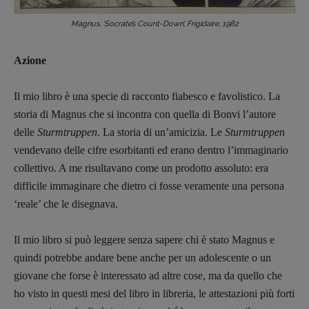
Case editrici e coordinamento
recensioni
:
Magnus, ‘Socrate’s Count-Down’, Frigidaire, 1982
Elio Grasso
[eliovoyager@gmail.com]
Coordinamento Primo Piano
:
Azione
Elisabetta Michielin
[michielin.elisabetta@gmail.com]
Il mio libro è una specie di racconto fiabesco e favolistico. La
Coordinamento News in breve:
storia di Magnus che si incontra con quella di Bonvi l’autore
Anna da Re
delle
Sturmtruppen
. La storia di un’amicizia. Le
Sturmtruppen
[anna.dare.comunicazione@gmail.
com]
Coordinamento Fumetti:
vendevano delle cifre esorbitanti ed erano dentro l’immaginario
Fabio Malagnini
collettivo. A me risultavano come un prodotto assoluto: era
[fabio.malagnini@gmail.
com]
difficile immaginare che dietro ci fosse veramente una persona
Coordinamento Pulp for kids e social
‘reale’ che le disegnava.
media:
Valentina Marcoli
Il mio libro si può leggere senza sapere chi è stato Magnus e
[valentina.marcoli@gmail.
com]
quindi potrebbe andare bene anche per un adolescente o un
ARCHIVIO E AUTORI
giovane che forse è interessato ad altre cose, ma da quello che
ho visto in questi mesi del libro in libreria, le attestazioni più forti