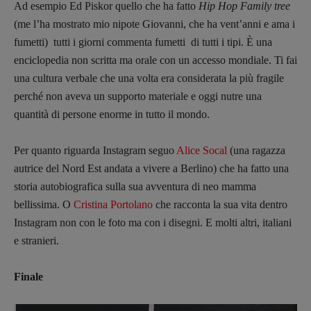
Ad esempio Ed Piskor quello che ha fatto
Hip Hop Family tree
Tribunale Milano n° 5864/2023 – cod. fis.
(me l’ha mostrato mio nipote Giovanni, che ha vent’anni e ama i
97943720157 –
Privacy
fumetti) tutti i giorni commenta fumetti di tutti i tipi. È una
enciclopedia non scritta ma orale con un accesso mondiale. Ti fai
una cultura verbale che una volta era considerata la più fragile
perché non aveva un supporto materiale e oggi nutre una
quantità di persone enorme in tutto il mondo.
Per quanto riguarda Instagram seguo
Alice Socal
(una ragazza
autrice del Nord Est andata a vivere a Berlino) che ha fatto una
storia autobiografica sulla sua avventura di neo mamma
bellissima. O
Cristina Portolano
che racconta la sua vita dentro
Instagram non con le foto ma con i disegni. E molti altri, italiani
e stranieri.
Finale