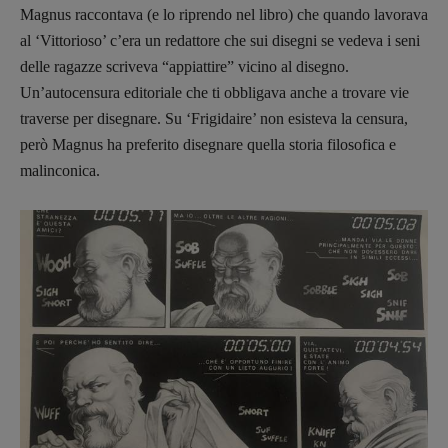
Scienza
Magnus raccontava (e lo riprendo nel libro) che quando lavorava
Stranimondi
al ‘Vittorioso’ c’era un redattore che sui disegni se vedeva i seni
Tornare a Ballard
delle ragazze scriveva “appiattire” vicino al disegno.
Valerio Evangelisti
Un’autocensura editoriale che ti obbligava anche a trovare vie
traverse per disegnare. Su ‘Frigidaire’ non esisteva la censura,
Vampirismi
però Magnus ha preferito disegnare quella storia filosofica e
Zong!
malinconica.
DIRETTRICE RESPONSABILE
Antonella Marrone
R
EDAZIONE
Walter Catalano
,
Giuseppe Costigliola
,
Anna da Re
,
Roberto Derobertis
,
Elio
Grasso
,
Fabio Malagnini
,
Valentina
Marcoli
,
Elisabetta Michielin
,
Nicole
Spallina
,
Roberto Sturm
,
Tania Tonin
CONTATTI