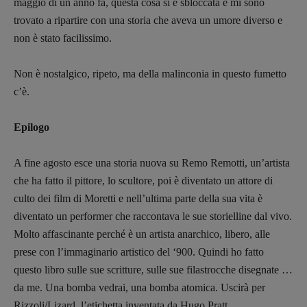
maggio di un anno fa, questa cosa si è sbloccata e mi sono
trovato a ripartire con una storia che aveva un umore diverso e
non è stato facilissimo.
Non è nostalgico, ripeto, ma della malinconia in questo fumetto
c’è.
Epilogo
A fine agosto esce una storia nuova su Remo Remotti, un’artista
che ha fatto il pittore, lo scultore, poi è diventato un attore di
culto dei film di Moretti e nell’ultima parte della sua vita è
diventato un performer che raccontava le sue storielline dal vivo.
Molto affascinante perché è un artista anarchico, libero, alle
prese con l’immaginario artistico del ‘900. Quindi ho fatto
questo libro sulle sue scritture, sulle sue filastrocche disegnate …
da me. Una bomba vedrai, una bomba atomica. Uscirà per
Rizzoli/Lizard, l’etichetta inventata da Hugo Pratt.