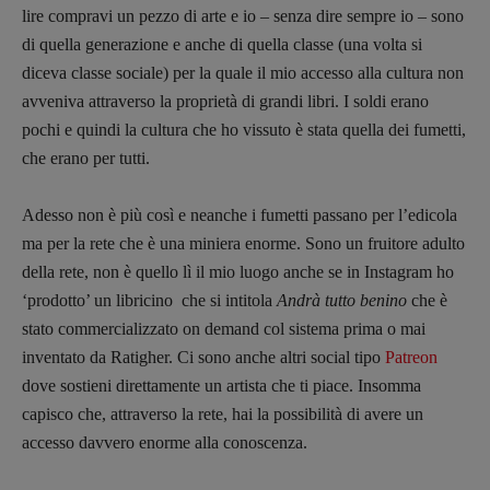
lire compravi un pezzo di arte e io – senza dire sempre io – sono
di quella generazione e anche di quella classe (una volta si
diceva classe sociale) per la quale il mio accesso alla cultura non
avveniva attraverso la proprietà di grandi libri. I soldi erano
pochi e quindi la cultura che ho vissuto è stata quella dei fumetti,
che erano per tutti.
Adesso non è più così e neanche i fumetti passano per l’edicola
ma per la rete che è una miniera enorme. Sono un fruitore adulto
della rete, non è quello lì il mio luogo anche se in Instagram ho
‘prodotto’ un libricino che si intitola
Andrà tutto benino
che è
stato commercializzato on demand col sistema prima o mai
inventato da Ratigher. Ci sono anche altri social tipo
Patreon
dove sostieni direttamente un artista che ti piace. Insomma
capisco che, attraverso la rete, hai la possibilità di avere un
accesso davvero enorme alla conoscenza.
Copyright © 2018 – 2023 Pulp Magazine –
Associazione Pulp Magazine – registrazione