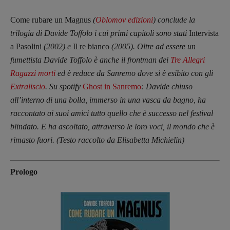
Come rubare un Magnus
(
Oblomov edizioni
) conclude la
trilogia di Davide Toffolo i cui primi capitoli sono stati
Intervista
a Pasolini
(2002) e
Il re bianco
(2005).
Oltre ad essere un
fumettista Davide Toffolo è anche il frontman dei
Tre Allegri
Ragazzi morti
ed è reduce da Sanremo dove si è esibito con gli
Extraliscio
.
Su spotify
Ghost in Sanrem
o
: Davide
chiuso
all’interno di una bolla, immerso in una vasca da bagno, ha
raccontato ai suoi amici tutto quello che è successo nel festival
blindato. E ha ascoltato, attraverso le loro voci, il mondo che è
rimasto fuori.
(Testo raccolto da Elisabetta Michielin)
Prologo