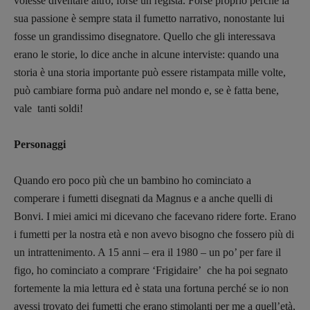
volesse diventare altro, forse un regista. Forse proprio perché la
sua passione è sempre stata il fumetto narrativo, nonostante lui
fosse un grandissimo disegnatore. Quello che gli interessava
erano le storie, lo dice anche in alcune interviste: quando una
storia è una storia importante può essere ristampata mille volte,
può cambiare forma può andare nel mondo e, se è fatta bene,
vale tanti soldi!
Personaggi
Quando ero poco più che un bambino ho cominciato a
comperare i fumetti disegnati da Magnus e a anche quelli di
Bonvi. I miei amici mi dicevano che facevano ridere forte. Erano
i fumetti per la nostra età e non avevo bisogno che fossero più di
Recensioni
un intrattenimento. A 15 anni – era il 1980 – un po’ per fare il
Primo Piano
figo, ho cominciato a comprare ‘Frigidaire’ che ha poi segnato
Interviste
fortemente la mia lettura ed è stata una fortuna perché se io non
avessi trovato dei fumetti che erano stimolanti per me a quell’età,
RUBRICHE