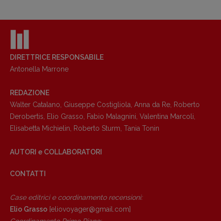
DIRETTRICE RESPONSABILE
Antonella Marrone
REDAZIONE
Walter Catalano
,
Giuseppe Costigliola
,
Anna da Re
,
Roberto
Derobertis
,
Elio Grasso
,
Fabio Malagnini
,
Valentina Marcoli
,
Elisabetta Michielin
,
Roberto Sturm
,
Tania Tonin
AUTORI e COLLABORATORI
CONTATTI
Case editrici e coordinamento recensioni
:
Elio Grasso
[eliovoyager@gmail.com]
Coordinamento Primo Piano
: