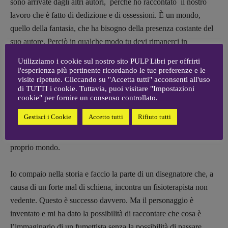
sono arrivate dagli altri autori, perché ho raccontato il nostro
lavoro che è fatto di dedizione e di ossessioni. È un mondo,
quello della fantasia, che ha bisogno della presenza costante del
suo autore. Perciò in qualche modo tu devi rimanerci in
collegamento.
Utilizziamo i cookie sul nostro sito PULP Libri per offrirti
Magnus di questo collegamento totale ne ha fatto un estremo
l'esperienza più pertinente ricordando le tue preferenze e le
visite ripetute. Cliccando su "Accetta tutti" acconsenti all'uso
perché ha rinunciato a tutto, rinunciato alla famiglia, ai figli e
di TUTTI i cookie. Tuttavia, puoi visitare "Impostazioni
tutto quanto; a un certo punto se n’è andato da solo a Castel Del
cookie" per fornire un consenso controllato.
Rio per gli ultimi 10 anni della sua vita. Gli altri disegnatori di
Gestisci i Cookie
Accetto tutti
Rifiuto tutti
fumetti mi hanno riconosciuto di aver raccontato una cosa che
altri non raccontano cioè il rapporto di un disegnatore con il
proprio mondo.
Io compaio nella storia e faccio la parte di un disegnatore che, a
causa di un forte mal di schiena, incontra un fisioterapista non
vedente. Questo è successo davvero. Ma il personaggio è
inventato e mi ha dato la possibilità di raccontare che cosa è
l’immaginario di un fumettista senza la possibilità di passare