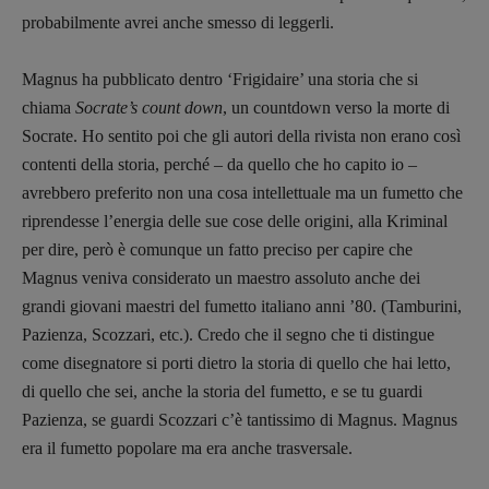
probabilmente avrei anche smesso di leggerli.
Archeologie del
presente
Magnus ha pubblicato dentro ‘Frigidaire’ una storia che si
Fumetti
chiama
Socrate’s count down
, un countdown verso la morte di
Libro & Film
Socrate. Ho sentito poi che gli autori della rivista non erano così
Pulp for kids
contenti della storia, perché – da quello che ho capito io –
Opera prima
avrebbero preferito non una cosa intellettuale ma un fumetto che
riprendesse l’energia delle sue cose delle origini, alla Kriminal
DOSSIER
per dire, però è comunque un fatto preciso per capire che
Magnus veniva considerato un maestro assoluto anche dei
12 dicembre
grandi giovani maestri del fumetto italiano anni ’80. (Tamburini,
Blade Runner 40
Pazienza, Scozzari, etc.). Credo che il segno che ti distingue
Editoria
come disegnatore si porti dietro la storia di quello che hai letto,
Intelligenza Artificiale
di quello che sei, anche la storia del fumetto, e se tu guardi
Maestri sommersi
Pazienza, se guardi Scozzari c’è tantissimo di Magnus. Magnus
Pasolini 1922-2022
era il fumetto popolare ma era anche trasversale.
Psichedelia