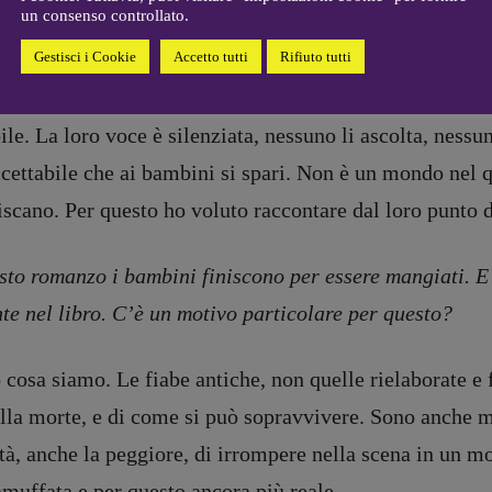
Coordinamento Primo Piano
:
un consenso controllato.
esso nella realtà). Per quale motivo ha scelto il punto
Elisabetta Michielin
Gestisci i Cookie
Accetto tutti
Rifiuto tutti
[michielin.elisabetta@gmail.com]
Coordinamento News in breve:
bambini perché oggi, tra la Brexit e il cambiamento cli
Anna da Re
le. La loro voce è silenziata, nessuno li ascolta, nessu
[anna.dare.comunicazione@gmail.
com]
ccettabile che ai bambini si spari. Non è un mondo nel q
Coordinamento Fumetti:
cano. Per questo ho voluto raccontare dal loro punto di
Fabio Malagnini
[fabio.malagnini@gmail.
com]
Coordinamento Pulp for kids e
sto romanzo i bambini finiscono per essere mangiati. E l
social media:
Valentina Marcoli
te nel libro. C’è un motivo particolare per questo?
[valentina.marcoli@gmail.
com]
ARCHIVIO E AUTORI
 cosa siamo. Le fiabe antiche, non quelle rielaborate e 
ella morte, e di come si può sopravvivere. Sono anche mo
registrazione Tribunale Milano n° 5864/2023 – cod. fis. 97943720157 –
Privacy
tà, anche la peggiore, di irrompere nella scena in un m
amuffata e per questo ancora più reale.