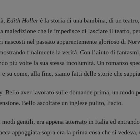
tà,
Edith Holler
è la storia di una bambina, di un teatr
maledizione che le impedisce di lasciare il teatro, pena
ori nascosti nel passato apparentemente glorioso di Nor
 mostrando finalmente la verità. Con l’aiuto di fantasmi,
iando più volte la sua stessa incolumità. Un romanzo spe
 e su come, alla fine, siamo fatti delle storie che sapp
. Bello aver lavorato sulle domande prima, un modo pe
ensione. Bello ascoltare un inglese pulito, liscio.
modi gentili, era appena atterrato in Italia ed entrando
acca appoggiata sopra era la prima cosa che si vedeva, 