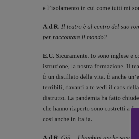
e l’isolamento in cui come tutti mi son
Recensioni
DOSSIER
A.d.R.
Il teatro è al centro del suo r
Primo Piano
12 dicembr
per raccontare il mondo?
Interviste
Blade Runn
RUBRICHE
Editoria
E.C.
Sicuramente. Io sono inglese e co
Archeologie del
Intelligenz
presente
Artificiale
istruzione, la nostra formazione. Il te
Fumetti
Maestri so
È un distillato della vita. È anche un’
Libro & Film
Pasolini 19
terribili, davanti a te vedi il caos de
Pulp for kids
Psichedelia
distrutto. La pandemia ha fatto chiuder
Opera prima
Scienza
che hanno riaperto sono costretti a fa
Stranimond
così anche in Italia.
Tornare a B
Valerio Evan
Vampirismi
A.d.R.
Già… I bambini anche sono al 