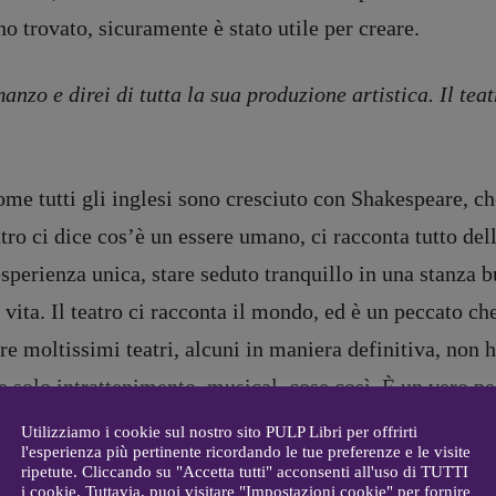
o trovato, sicuramente è stato utile per creare.
DIRETTRICE RESPONSABILE
omanzo e direi di tutta la sua produzione artistica. Il t
Antonella Marrone
e
er 40
R
EDAZIONE
Walter Catalano
,
Giuseppe
me tutti gli inglesi sono cresciuto con Shakespeare, che
a
Costigliola
,
Anna da Re
,
Roberto Derobertis
,
Elio
atro ci dice cos’è un essere umano, ci racconta tutto dell
Grasso
,
Fabio Malagnini
,
mmersi
esperienza unica, stare seduto tranquillo in una stanza 
Valentina Marcoli
,
Elisabetta
22-2022
Michielin
,
Nicole Spallina
,
lla vita. Il teatro ci racconta il mondo, ed è un peccato 
Roberto Sturm
,
Tania Tonin
e moltissimi teatri, alcuni in maniera definitiva, non h
CONTATTI
re solo intrattenimento, musical, cose così. È un vero pe
i
Case editrici e coordinamento
allard
recensioni
:
Utilizziamo i cookie sul nostro sito PULP Libri per offrirti
l'esperienza più pertinente ricordando le tue preferenze e le visite
gelisti
Elio Grasso
ripetute. Cliccando su "Accetta tutti" acconsenti all'uso di TUTTI
[eliovoyager@gmail.com]
centro del suo romanzo. La voce narrante è una bambin
i cookie. Tuttavia, puoi visitare "Impostazioni cookie" per fornire