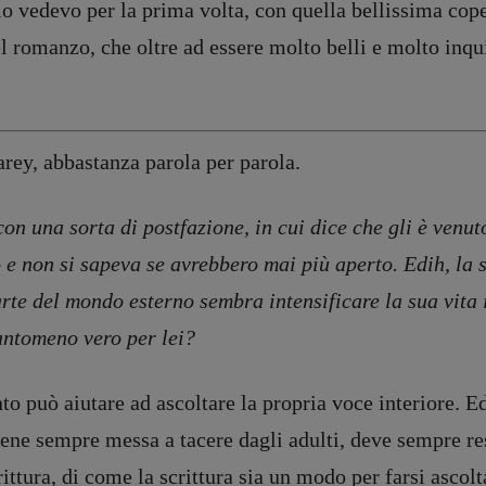
o lo vedevo per la prima volta, con quella bellissima cop
l romanzo, che oltre ad essere molto belli e molto inqui
rey, abbastanza parola per parola.
on una sorta di postfazione, in cui dice che gli è venu
e non si sapeva se avrebbero mai più aperto. Edih, la s
arte del mondo esterno sembra intensificare la sua vita 
antomeno vero per lei?
to può aiutare ad ascoltare la propria voce interiore. E
iene sempre messa a tacere dagli adulti, deve sempre res
rittura, di come la scrittura sia un modo per farsi ascol