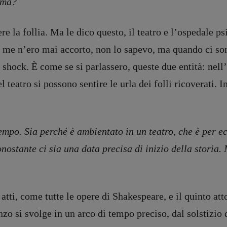
tema?
ere la follia. Ma le dico questo, il teatro e l’ospedale 
 me n’ero mai accorto, non lo sapevo, ma quando ci son
 shock. È come se si parlassero, queste due entità: nell
nel teatro si possono sentire le urla dei folli ricoverati. 
empo. Sia perché è ambientato in un teatro, che è per e
nostante ci sia una data precisa di inizio della storia.
tti, come tutte le opere di Shakespeare, e il quinto att
zo si svolge in un arco di tempo preciso, dal solstizio 