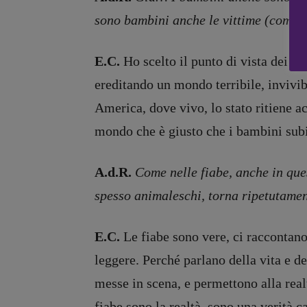
Zong!
sono bambini anche le vittime (come sp
E.C.
Ho scelto il punto di vista dei 
ereditando un mondo terribile, invivibi
America, dove vivo, lo stato ritiene a
mondo che è giusto che i bambini subis
A.d.R.
Come nelle fiabe, anche in que
spesso animaleschi, torna ripetutamen
E.C.
Le fiabe sono vere, ci raccontano
leggere. Perché parlano della vita e d
Copyright © 2018 – 2023 Pulp Magazine – Associazione Pulp Magazine – 
messe in scena, e permettono alla real
fiabe sono la realtà, sono una verità c