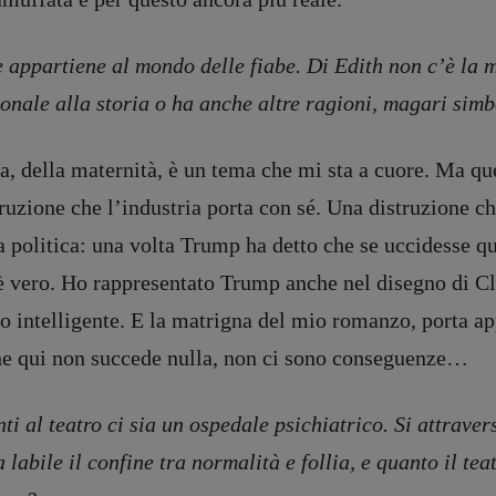
 appartiene al mondo delle fiabe. Di Edith non c’è la m
ionale alla storia o ha anche altre ragioni, magari sim
a, della maternità, è un tema che mi sta a cuore. Ma qu
struzione che l’industria porta con sé. Una distruzione c
a politica: una volta Trump ha detto che se uccidesse q
 vero. Ho rappresentato Trump anche nel disegno di Cla
o intelligente. E la matrigna del mio romanzo, porta ap
he qui non succede nulla, non ci sono conseguenze…
ti al teatro ci sia un ospedale psichiatrico. Si attraver
 labile il confine tra normalità e follia, e quanto il te