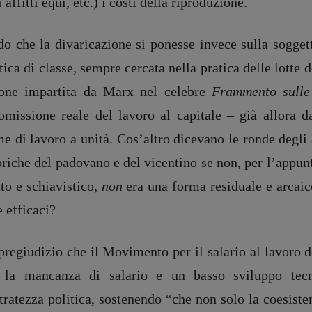
i affitti equi, etc.) i costi della riproduzione.
do che la divaricazione si ponesse invece sulla sogget
tica di classe, sempre cercata nella pratica delle lotte
ione impartita da Marx nel celebre
Frammento sulle
tomissione reale del lavoro al capitale – già allora d
me di lavoro a unità. Cos’altro dicevano le ronde degl
briche del padovano e del vicentino se non, per l’appun
to e schiavistico,
non
era una forma residuale e arcaic
e efficaci?
regiudizio che il Movimento per il salario al lavoro d
 la mancanza di salario e un basso sviluppo tecno
DIRETTRICE RESPONSABILE
etratezza politica, sostenendo “che non solo la coesis
Antonella Marrone
e