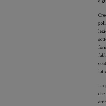
e gl
Cre
poli
lez
sot
for
fab
coat
lott
Un p
che
Recensioni
DOSSIER
arr
Primo Piano
12 dicembr