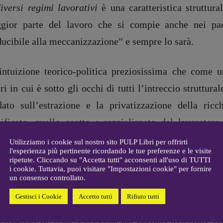
iversi regimi lavorativi
è una caratteristica struttura
er 40
R
EDAZIONE
gior parte del lavoro che si compie anche nei pae
Walter Catalano
,
Giuseppe
a
Costigliola
,
Anna da Re
,
ducibile alla meccanizzazione” e sempre lo sarà.
Roberto Derobertis
,
Elio
Grasso
,
Fabio Malagnini
,
mmersi
intuizione teorico-politica preziosissima che come u
Valentina Marcoli
,
Elisabetta
22-2022
Michielin
,
Nicole Spallina
,
ri in cui è sotto gli occhi di tutti l’intreccio struttura
Roberto Sturm
,
Tania Tonin
dato sull’estrazione e la privatizzazione della ric
CONTATTI
lificato, quello coatto e razzializzato del lavorator
i
Case editrici e coordinamento
allard
anti e domestiche, finanche quello che fa perno sul
recensioni
:
Utilizziamo i cookie sul nostro sito PULP Libri per offrirti
l'esperienza più pertinente ricordando le tue preferenze e le visite
gelisti
Elio Grasso
ttamento come il caleidoscopio di status e diritti sta 
ripetute. Cliccando su "Accetta tutti" acconsenti all'uso di TUTTI
[eliovoyager@gmail.com]
i cookie. Tuttavia, puoi visitare "Impostazioni cookie" per fornire
sico rapporto salariato.
Coordinamento Primo Piano
:
un consenso controllato.
Elisabetta Michielin
Gestisci i Cookie
Accetto tutti
Rifiuto tutti
[michielin.elisabetta@gmail.com]
rettanto densa di indicazioni è l’idea che la “concen
Coordinamento News in breve:
perazione lavorativa prodotta dal capitale non siano s
Anna da Re