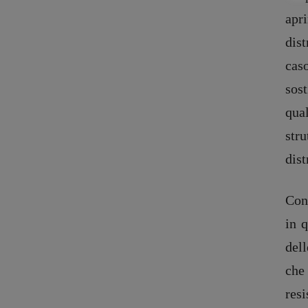
apri
dist
cas
sos
qua
str
dist
Con
Copyright © 2018 – 2023 Pulp Magazine – Associazione Pulp Magazine – 
in q
dell
che
resi