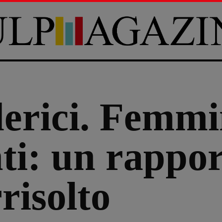
derici. Femm
i: un rappor
risolto