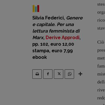
ste
org
Silvia Federici,
Genere
ric
e capitale. Per una
stav
lettura femminista di
Marx
,
Derive Approdi
,
Ciò
pp. 102, euro 12,00
pre
stampa, euro 7,99
ebook
met
fam
mis
del
riv
redd