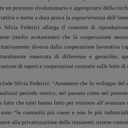
[anna.dare.comunicazione@gmail.
re un processo rivoluzionario e appropriarsi della ric
com]
ruttiva e mette a dura prova la sopravvivenza dell’int
Coordinamento Fumetti:
Fabio Malagnini
o Silvia Federici allarga il concetto di riproduzion
[fabio.malagnini@gmail.
com]
tiene (molto acutamente) che la cooperazione necess
Coordinamento Pulp for kids e
social media:
litativamente diversa dalla cooperazione lavorativa ca
Valentina Marcoli
utturalmente innervata di differenze e gerarchie, a
[valentina.marcoli@gmail.
com]
ruzione di saperi e cooperazioni costruite sulle lotte di 
ARCHIVIO E AUTORI
clude Silvia Federici: “Assumere che lo sviluppo del c
registrazione Tribunale Milano n° 5864/2023 – cod. fis. 97943720157 –
Privacy
ualsiasi periodo storico, nel passato come nel present
e lotte che tanti hanno fatto per resistere all’avanzare
 sono “le comunità più coese e non le più industrial
stere alla privatizzazione delle rimanenti risorse comun