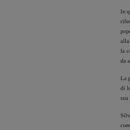
In q
rif
pop
alla
la c
da a
La p
di l
sua
Silv
com