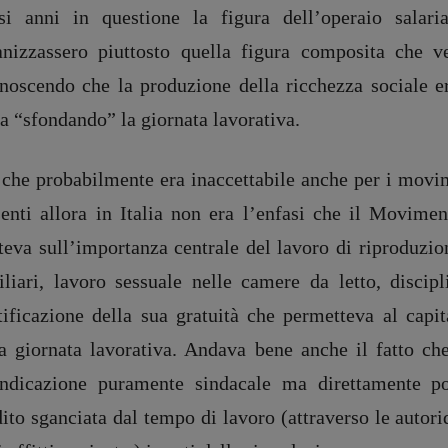
ssi anni in questione la figura dell’operaio salari
anizzassero piuttosto quella figura composita che v
onoscendo che la produzione della ricchezza sociale er
a “sfondando” la giornata lavorativa.
 che probabilmente era inaccettabile anche per i movim
senti allora in Italia non era l’enfasi che il Movimen
teva sull’importanza centrale del lavoro di riproduzio
iliari, lavoro sessuale nelle camere da letto, discip
tificazione della sua gratuità che permetteva al capit
la giornata lavorativa. Andava bene anche il fatto che
endicazione puramente sindacale ma direttamente pol
ito sganciata dal tempo di lavoro (attraverso le autoridu