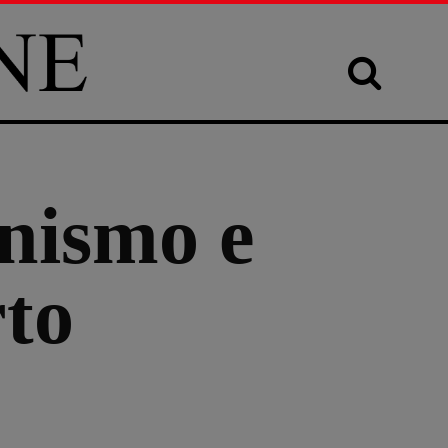
inismo e
to