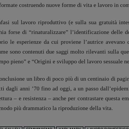
sformate costruendo nuove forme di vita e lavoro in co
nfasi sul lavoro riproduttivo (e sulla sua gratuità in
hia forse di “rinaturalizzare” l’identificazione delle
prio le esperienze da cui proviene l’autrice avevano c
ume sono contenuti due saggi molto rilevanti sulla que
mpo pieno” e “Origini e sviluppo del lavoro sessuale ne
conclusione
un libro di poco più di un centinaio di pagi
tti dagli anni ’70 fino ad oggi, a un passo dall’epide
lettura – e resistenza – anche per contrastare questa 
 modo più drammatico la riproduzione della vita
.