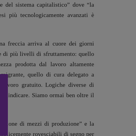
le del sistema capitalistico” dove “la
si più tecnologicamente avanzati è
na freccia arriva al cuore dei giorni
le di più livelli di sfruttamento: quello
chezza prodotta dal lavoro altamente
e migrante, quello di cura delegato a
 lavoro gratuito. Logiche diverse di
lì a indicare. Siamo ormai ben oltre il
trazione di mezzi di produzione” e la
emplicemente rovesciabili di segno per