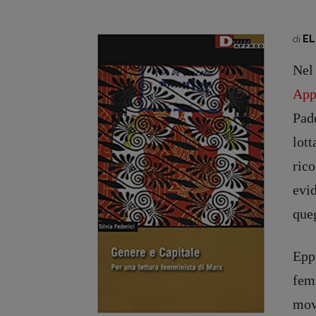
EL
di
Nel
App
Pado
lot
ric
evi
queg
Epp
fem
mov