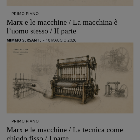
PRIMO PIANO
Marx e le macchine / La macchina è
l’uomo stesso / II parte
MIMMO SERSANTE
-
18 MAGGIO 2026
PRIMO PIANO
Recensioni
Marx e le macchine / La tecnica come
Primo Piano
chiodo fisso / I parte