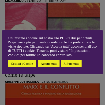
GIOACCHINO DE CHIRICO
-
3 FEBBRAIO 2021
Utilizziamo i cookie sul nostro sito PULP Libri per offrirti
l'esperienza più pertinente ricordando le tue preferenze e le
visite ripetute. Cliccando su "Accetta tutti" acconsenti all'uso
di TUTTI i cookie. Tuttavia, puoi visitare "Impostazioni
cookie" per fornire un consenso controllato.
RECENSIONI
Gestisci i Cookie
Accetto tutti
Rifiuto tutti
Marx, oggi. Un pensiero con sette vite
come le talpe
GIUSEPPE COSTIGLIOLA
-
25 NOVEMBRE 2020