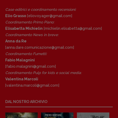
Copyright © 2018 – 2023 Pulp Magazine –
Case editrici e coordinamento recensioni
:
Associazione Pulp Magazine – registrazione
Elio Grasso
[eliovoyager@gmail.com]
Tribunale Milano n° 5864/2023 – cod. fis.
97943720157 –
Privacy
Coordinamento Primo Piano
:
Elisabetta Michielin
[michielin.elisabetta@gmail.com]
Coordinamento News in breve:
Anna da Re
[anna.dare.comunicazione@gmail.
com]
Coordinamento Fumetti:
Fabio Malagnini
[fabio.malagnini@gmail.
com]
Coordinamento Pulp for kids e social media:
Valentina Marcoli
[valentina.marcoli@gmail.
com]
DAL NOSTRO ARCHIVIO