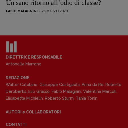
Un sano ritorno all’odio di classe?
FABIO MALAGNINI
-
25 MARZO 2020
DIRETTRICE RESPONSABILE
Antonella Marrone
REDAZIONE
Walter Catalano
,
Giuseppe Costigliola
,
Anna da Re
,
Roberto
Derobertis
,
Elio Grasso
,
Fabio Malagnini
,
Valentina Marcoli
,
Elisabetta Michielin
,
Roberto Sturm
,
Tania Tonin
AUTORI e COLLABORATORI
CONTATTI