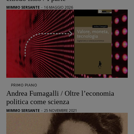
Interviste
MIMMO SERSANTE
-
16 MAGGIO 2026
RUBRICHE
Archeologie del
presente
Fumetti
Libro & Film
Pulp for kids
Opera prima
DOSSIER
PRIMO PIANO
12 dicembre
Andrea Fumagalli / Oltre l’economia
Blade Runner 40
politica come scienza
Editoria
MIMMO SERSANTE
-
25 NOVEMBRE 2021
Intelligenza Artificiale
Maestri sommersi
Pasolini 1922-2022