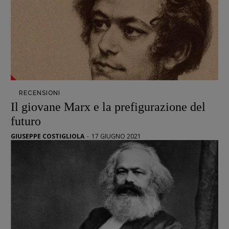
Psichedelia
Scienza
Stranimondi
Tornare a Ballard
Valerio Evangelisti
Vampirismi
RECENSIONI
Zong!
Il giovane Marx e la prefigurazione del
futuro
DIRETTRICE RESPONSABILE
GIUSEPPE COSTIGLIOLA
-
17 GIUGNO 2021
Antonella Marrone
R
EDAZIONE
Walter Catalano
,
Giuseppe Costigliola
,
Anna da Re
,
Roberto Derobertis
,
Elio
Grasso
,
Fabio Malagnini
,
Valentina
Marcoli
,
Elisabetta Michielin
,
Nicole
Spallina
,
Roberto Sturm
,
Tania Tonin