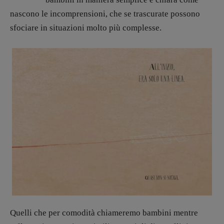
Stranimondi
nascono le incomprensioni, che se trascurate possono
Tornare a Ballard
sfociare in situazioni molto più complesse.
Valerio Evangelisti
Vampirismi
Zong!
DIRETTRICE RESPONSABILE
Antonella Marrone
R
EDAZIONE
Walter Catalano
,
Giuseppe Costigliola
,
Anna da Re
,
Roberto Derobertis
,
Elio
Grasso
,
Fabio Malagnini
,
Valentina
Marcoli
,
Elisabetta Michielin
,
Nicole
Spallina
,
Roberto Sturm
,
Tania Tonin
CONTATTI
Quelli che per comodità chiameremo bambini mentre
Case editrici e coordinamento