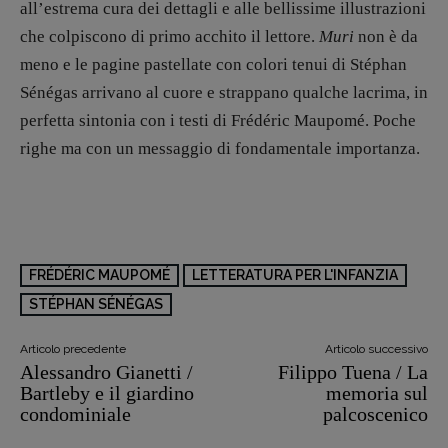
all’estrema cura dei dettagli e alle bellissime illustrazioni
che colpiscono di primo acchito il lettore.
Muri
non è da
meno e le pagine pastellate con colori tenui di Stéphan
Sénégas arrivano al cuore e strappano qualche lacrima, in
perfetta sintonia con i testi di Frédéric Maupomé. Poche
righe ma con un messaggio di fondamentale importanza.
FRÉDÉRIC MAUPOMÉ
LETTERATURA PER L'INFANZIA
STÉPHAN SÉNÉGAS
Articolo precedente
Articolo successivo
Alessandro Gianetti /
Filippo Tuena / La
Bartleby e il giardino
memoria sul
condominiale
palcoscenico