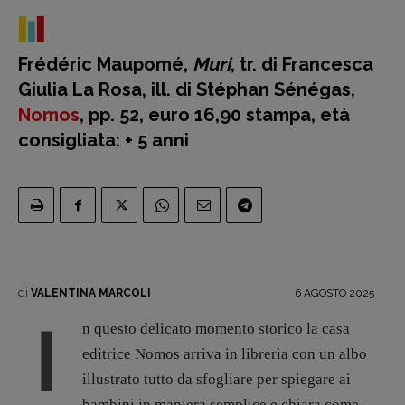
Archeologie del
presente
Fumetti
Frédéric Maupomé,
Muri
, tr. di Francesca
Libro & Film
Giulia La Rosa, ill. di Stéphan Sénégas,
Pulp for kids
Nomos
, pp. 52, euro 16,90 stampa, età
consigliata: + 5 anni
Opera prima
DOSSIER
12 dicembre
Blade Runner 40
Editoria
di
Intelligenza Artificiale
6 AGOSTO 2025
VALENTINA MARCOLI
Maestri sommersi
I
n questo delicato momento storico la casa
Pasolini 1922-2022
editrice Nomos arriva in libreria con un albo
Psichedelia
illustrato tutto da sfogliare per spiegare ai
Scienza
bambini in maniera semplice e chiara come