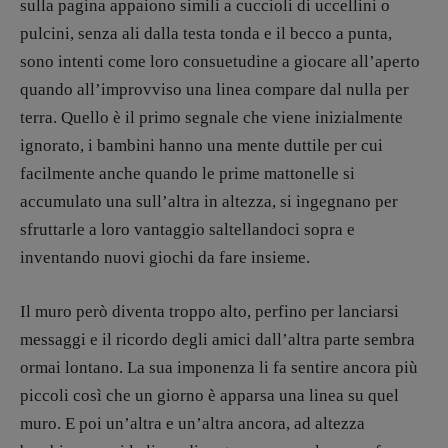
sulla pagina appaiono simili a cuccioli di uccellini o
recensioni
:
pulcini, senza ali dalla testa tonda e il becco a punta,
Elio Grasso
[eliovoyager@gmail.com]
sono intenti come loro consuetudine a giocare all’aperto
Coordinamento Primo Piano
:
Elisabetta Michielin
quando all’improvviso una linea compare dal nulla per
[michielin.elisabetta@gmail.com]
terra. Quello è il primo segnale che viene inizialmente
Coordinamento News in breve:
ignorato, i bambini hanno una mente duttile per cui
Anna da Re
facilmente anche quando le prime mattonelle si
[anna.dare.comunicazione@gmail.
com]
accumulato una sull’altra in altezza, si ingegnano per
Coordinamento Fumetti:
Fabio Malagnini
sfruttarle a loro vantaggio saltellandoci sopra e
[fabio.malagnini@gmail.
com]
inventando nuovi giochi da fare insieme.
Coordinamento Pulp for kids e social
media:
Il muro però diventa troppo alto, perfino per lanciarsi
Valentina Marcoli
[valentina.marcoli@gmail.
com]
messaggi e il ricordo degli amici dall’altra parte sembra
ormai lontano. La sua imponenza li fa sentire ancora più
ARCHIVIO E AUTORI
piccoli così che un giorno è apparsa una linea su quel
muro. E poi un’altra e un’altra ancora, ad altezza