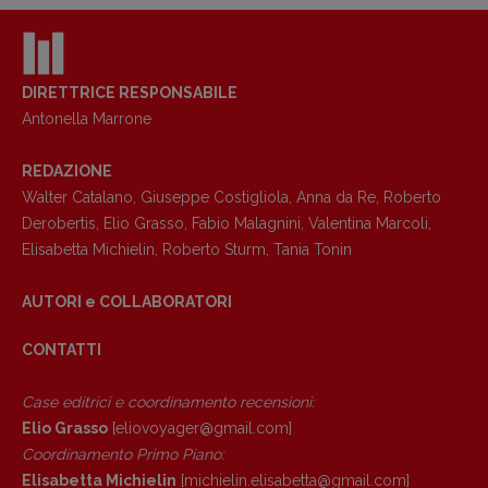
DIRETTRICE RESPONSABILE
Antonella Marrone
REDAZIONE
Walter Catalano
,
Giuseppe Costigliola
,
Anna da Re
,
Roberto
Derobertis
,
Elio Grasso
,
Fabio Malagnini
,
Valentina Marcoli
,
Elisabetta Michielin
,
Roberto Sturm
,
Tania Tonin
AUTORI e COLLABORATORI
CONTATTI
Case editrici e coordinamento recensioni
:
Elio Grasso
[eliovoyager@gmail.com]
Copyright © 2018 – 2023 Pulp Magazine –
Coordinamento Primo Piano
:
Associazione Pulp Magazine – registrazione
Elisabetta Michielin
[michielin.elisabetta@gmail.com]