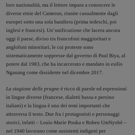
loro nazionalità, ma il lettore impara a conoscere le
CONTATTI
diverse etnie del Camerun, riunite casualmente dagli
Case editrici e coordinamento
recensioni
:
europei sotto una sola bandiera (prima tedeschi, poi
Elio Grasso
[eliovoyager@gmail.com]
inglesi e francesi). Un’unificazione che lacera ancora
Coordinamento Primo Piano
:
oggi il paese, diviso tra francofoni maggioritari e
Elisabetta Michielin
anglofoni minoritari, le cui proteste sono
[michielin.elisabetta@gmail.com]
Coordinamento News in breve:
sistematicamente soppresse dal governo di Paul Biya, al
Anna da Re
potere dal 1983, che ha incarcerato e mandato in esilio
[anna.dare.comunicazione@gmail.
com]
Nganang come dissidente nel dicembre 2017.
Coordinamento Fumetti:
Fabio Malagnini
La stagione delle prugne
è ricco di parole ed espressioni
[fabio.malagnini@gmail.
com]
Coordinamento Pulp for kids e social
in lingue diverse (francese, dialetti bassa e persino
media:
italiani) e la lingua è uno dei temi importanti che
Valentina Marcoli
attraversa il testo. Due fra i protagonisti e personaggi
[valentina.marcoli@gmail.
com]
storici, infatti – Louis-Marie Pouka e Ruben UmNyobè –
ARCHIVIO E AUTORI
nel 1940 lavorano come assistenti indigeni per