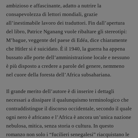
Psichedelia
ambizioso e affascinante, adatto a nutrire la
Scienza
consapevolezza di lettori mondiali, grazie
Stranimondi
all’inestimabile lavoro dei traduttori. Fin dall’apertura
Tornare a Ballard
del libro, Patrice Nganang vuole ribaltare gli stereotipi:
Valerio Evangelisti
M’bague, veggente del paese di Edéa, dice chiaramente
Vampirismi
che Hitler si è suicidato. È il 1940, la guerra ha appena
Zong!
bussato alle porte dell’amministrazione locale e nessuno
è più disposto a credere a parole del genere, nemmeno
nel cuore della foresta dell’Africa subsahariana.
DIRETTRICE RESPONSABILE
Antonella Marrone
Il grande merito dell’autore è di inserire i dettagli
R
EDAZIONE
necessari a dissipare il qualunquismo terminologico che
Walter Catalano
,
Giuseppe Costigliola
,
contraddistingue il discorso occidentale, secondo il quale
Anna da Re
,
Roberto Derobertis
,
Elio
Grasso
,
Fabio Malagnini
,
Valentina
ogni nero è africano e l’Africa è ancora un’unica nazione
Marcoli
,
Elisabetta Michielin
,
Nicole
nebulosa, mitica, senza storia o cultura. In questo
Spallina
,
Roberto Sturm
,
Tania Tonin
romanzo non solo i “fucilieri senegalesi” riacquistano le