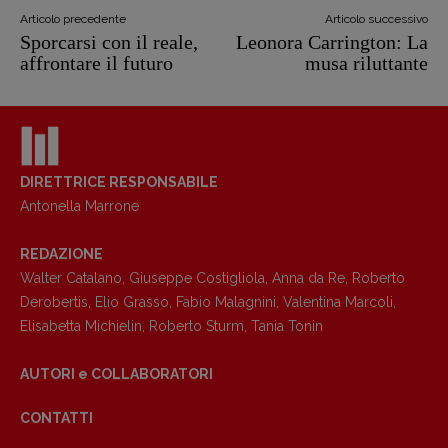
Articolo precedente
Articolo successivo
Sporcarsi con il reale,
Leonora Carrington: La
affrontare il futuro
musa riluttante
DIRETTRICE RESPONSABILE
Antonella Marrone
REDAZIONE
Walter Catalano
,
Giuseppe Costigliola
,
Anna da Re
,
Roberto
Derobertis
,
Elio Grasso
,
Fabio Malagnini
,
Valentina Marcoli
,
Elisabetta Michielin
,
Roberto Sturm
,
Tania Tonin
AUTORI e COLLABORATORI
CONTATTI