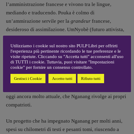
l’amministrazione francese e vivono tra le lingue,
mediando e traducendo. Pouka è colmo di
un’ammirazione servile per la
grandeur
francese,
desideroso di assimilazione. UmNyobè (futuro attivista,
ucciso nel 1958), invece, fa suoi concetti politici e
filosofici e si domanda come utilizzarli per il bene del
Utilizziamo i cookie sul nostro sito PULP Libri per offrirti
l'esperienza più pertinente ricordando le tue preferenze e le
suo popolo, da liberare dal giogo della potenza straniera.
visite ripetute. Cliccando su "Accetta tutti" acconsenti all'uso
di TUTTI i cookie. Tuttavia, puoi visitare "Impostazioni
Vede che le culture si sono ibridate ed è impossibile
cookie" per fornire un consenso controllato.
tornare indietro; al contempo parlare francese non
Gestisci i Cookie
Accetto tutti
Rifiuto tutti
significa per forza rimanere per sempre figlio minorenne
alle dipendenze della nazione europea. Una riflessione
oggi ancora molto attuale, che Nganang rivolge ai propri
compatrioti.
Un progetto che ha impegnato Nganang per molti anni,
spesi su chilometri di testi e pesanti tomi, riuscendo a