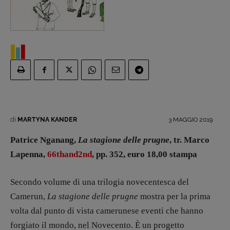
Interviste
RUBRICHE
Archeologie del
presente
Fumetti
Libro & Film
Pulp for kids
Opera prima
di
3 MAGGIO 2019
MARTYNA KANDER
DOSSIER
Patrice Nganang,
La stagione delle prugne
, tr. Marco
12 dicembre
Lapenna,
66thand2nd
, pp. 352, euro 18,00 stampa
Blade Runner 40
Editoria
Secondo volume di una trilogia novecentesca del
Intelligenza Artificiale
Camerun,
La stagione delle prugne
mostra per la prima
Maestri sommersi
volta dal punto di vista camerunese eventi che hanno
Pasolini 1922-2022
forgiato il mondo, nel Novecento. È un progetto