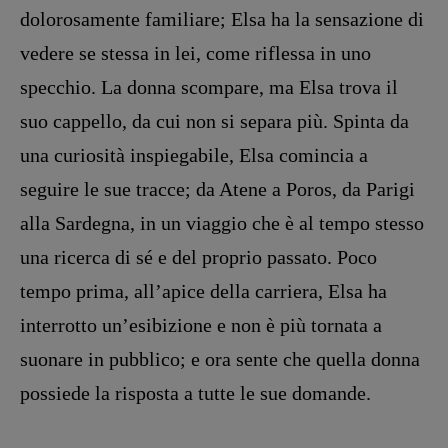
dolorosamente familiare; Elsa ha la sensazione di
Opera prima
vedere se stessa in lei, come riflessa in uno
DOSSIER
specchio. La donna scompare, ma Elsa trova il
12 dicembre
suo cappello, da cui non si separa più. Spinta da
Blade Runner 40
una curiosità inspiegabile, Elsa comincia a
Editoria
seguire le sue tracce; da Atene a Poros, da Parigi
Intelligenza Artificiale
alla Sardegna, in un viaggio che è al tempo stesso
Maestri sommersi
Pasolini 1922-2022
una ricerca di sé e del proprio passato. Poco
Psichedelia
tempo prima, all’apice della carriera, Elsa ha
Scienza
interrotto un’esibizione e non è più tornata a
Stranimondi
suonare in pubblico; e ora sente che quella donna
Tornare a Ballard
possiede la risposta a tutte le sue domande.
Valerio Evangelisti
Vampirismi