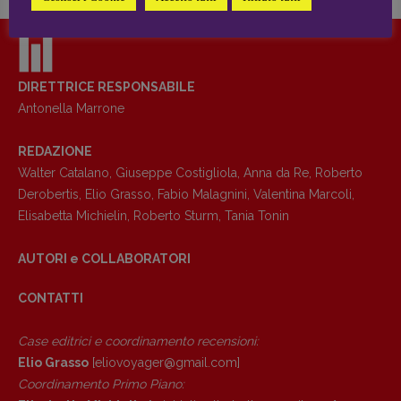
Coordinamento News in breve:
Anna da Re
[anna.dare.comunicazione@gmail.
com]
Coordinamento Fumetti:
Fabio Malagnini
DIRETTRICE RESPONSABILE
[fabio.malagnini@gmail.
com]
Antonella Marrone
Coordinamento Pulp for kids e social
media:
REDAZIONE
Valentina Marcoli
Walter Catalano
,
Giuseppe Costigliola
,
Anna da Re
,
Roberto
[valentina.marcoli@gmail.
com]
Derobertis
,
Elio Grasso
,
Fabio Malagnini
,
Valentina Marcoli
,
Elisabetta Michielin
,
Roberto Sturm
,
Tania Tonin
ARCHIVIO E AUTORI
AUTORI e COLLABORATORI
CONTATTI
Case editrici e coordinamento recensioni
:
Elio Grasso
[eliovoyager@gmail.com]
Coordinamento Primo Piano
: