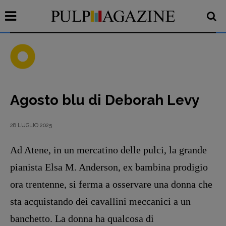
Agosto blu di Deborah Levy
Recensioni
Primo Piano
28 LUGLIO 2025
Interviste
Ad Atene, in un mercatino delle pulci, la grande
RUBRICHE
Archeologie del
pianista Elsa M. Anderson, ex bambina prodigio
presente
ora trentenne, si ferma a osservare una donna che
Fumetti
sta acquistando dei cavallini meccanici a un
Libro & Film
banchetto. La donna ha qualcosa di
Pulp for kids