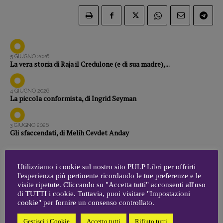
Zong!
DIRETTRICE RESPONSABILE
Antonella Marrone
5 GIUGNO 2026
La vera storia di Raja il Credulone (e di sua madre),...
R
EDAZIONE
Walter Catalano
,
Giuseppe Costigliola
,
Anna da Re
,
Roberto Derobertis
,
Elio
4 GIUGNO 2026
La piccola conformista, di Ingrid Seyman
Grasso
,
Fabio Malagnini
,
Valentina
Marcoli
,
Elisabetta Michielin
,
Nicole
Spallina
,
Roberto Sturm
,
Tania Tonin
3 GIUGNO 2026
Gli sfaccendati, di Melih Cevdet Anday
CONTATTI
Case editrici e coordinamento
Utilizziamo i cookie sul nostro sito PULP Libri per offrirti
recensioni
:
l'esperienza più pertinente ricordando le tue preferenze e le
Elio Grasso
[eliovoyager@gmail.com]
1
2
3
…
6
7
8
9
visite ripetute. Cliccando su "Accetta tutti" acconsenti all'uso
Coordinamento Primo Piano
:
di TUTTI i cookie. Tuttavia, puoi visitare "Impostazioni
Elisabetta Michielin
10
11
12
…
109
110
111
cookie" per fornire un consenso controllato.
[michielin.elisabetta@gmail.com]
Gestisci i Cookie
Accetto tutti
Rifiuto tutti