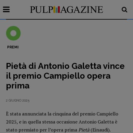
PREMI
Recensioni
Pietà di Antonio Galetta vince
Primo Piano
il premio Campiello opera
Interviste
prima
RUBRICHE
Archeologie del
2 GIUGNO 2025
presente
Fumetti
È stata annunciata la cinquina del premio Campiello
Libro & Film
2025, e in quella stessa occasione Antonio Galetta è
stato premiato per l’opera prima
Pietà
(Einaudi).
Pulp for kids