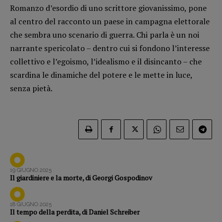
Romanzo d’esordio di uno scrittore giovanissimo, pone
Opera prima
al centro del racconto un paese in campagna elettorale
che sembra uno scenario di guerra. Chi parla è un noi
DOSSIER
narrante spericolato – dentro cui si fondono l’interesse
12 dicembre
collettivo e l’egoismo, l’idealismo e il disincanto – che
Blade Runner 40
scardina le dinamiche del potere e le mette in luce,
Editoria
senza pietà.
Intelligenza Artificiale
Maestri sommersi
Pasolini 1922-2022
Psichedelia
Scienza
Stranimondi
19 GIUGNO 2025
Il giardiniere e la morte, di Georgi Gospodinov
Tornare a Ballard
Valerio Evangelisti
18 GIUGNO 2025
Vampirismi
Il tempo della perdita, di Daniel Schreiber