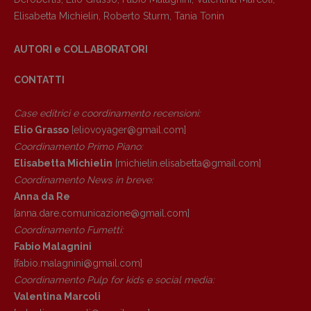
Anna da Re
Elisabetta Michielin
,
Roberto Sturm
,
Tania Tonin
[anna.dare.comunicazione@gmail.
com]
Coordinamento Fumetti:
AUTORI e COLLABORATORI
Fabio Malagnini
[fabio.malagnini@gmail.
com]
CONTATTI
Coordinamento Pulp for kids e social
media:
Case editrici e coordinamento recensioni
:
Valentina Marcoli
Elio Grasso
[eliovoyager@gmail.com]
[valentina.marcoli@gmail.
com]
Coordinamento Primo Piano
:
Elisabetta Michielin
[michielin.elisabetta@gmail.com]
ARCHIVIO E AUTORI
Coordinamento News in breve:
Anna da Re
[anna.dare.comunicazione@gmail.
com]
Coordinamento Fumetti:
Fabio Malagnini
[fabio.malagnini@gmail.
com]
Coordinamento Pulp for kids e social media:
Valentina Marcoli