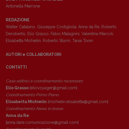
Antonella Marrone
Anna da Re
[anna.dare.comunicazione@gmail.
com]
Coordinamento Fumetti:
REDAZIONE
Fabio Malagnini
Walter Catalano
,
Giuseppe Costigliola
,
Anna da Re
,
Roberto
[fabio.malagnini@gmail.
com]
Derobertis
,
Elio Grasso
,
Fabio Malagnini
,
Valentina Marcoli
,
Coordinamento Pulp for kids e social
Elisabetta Michielin
,
Roberto Sturm
,
Tania Tonin
media:
Valentina Marcoli
AUTORI e COLLABORATORI
[valentina.marcoli@gmail.
com]
CONTATTI
ARCHIVIO E AUTORI
Case editrici e coordinamento recensioni
:
Elio Grasso
[eliovoyager@gmail.com]
Coordinamento Primo Piano
:
Elisabetta Michielin
[michielin.elisabetta@gmail.com]
Coordinamento News in breve:
Anna da Re
[anna.dare.comunicazione@gmail.
com]