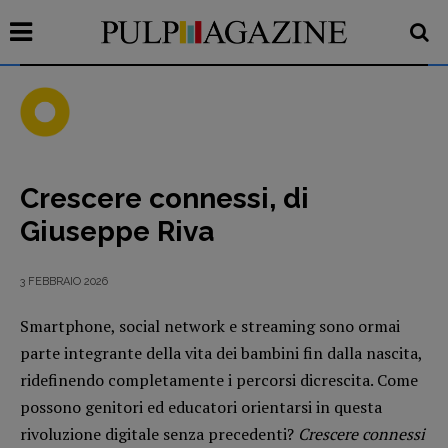
Crescere connessi, di
Recensioni
Giuseppe Riva
Primo Piano
Interviste
3 FEBBRAIO 2026
RUBRICHE
Smartphone, social network e streaming sono ormai
Archeologie del
parte integrante della vita dei bambini fin dalla nascita,
presente
ridefinendo completamente i percorsi dicrescita. Come
Fumetti
possono genitori ed educatori orientarsi in questa
Libro & Film
rivoluzione digitale senza precedenti?
Crescere connessi
Pulp for kids