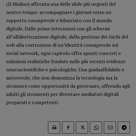
(Il Mulino) affronta una delle sfide più urgenti del
Opera prima
nostro tempo: accompagnare i giovani verso un
rapporto consapevole e bilanciato con il mondo
DOSSIER
digitale. Dalle prime interazioni con gli schermi
12 dicembre
all’alfabetizzazione digitale, dalla gestione dei rischi del
Blade Runner 40
web alla costruzione di un’identità consapevole sui
Editoria
social network, ogni capitolo offre spunti concreti e
Intelligenza Artificiale
soluzioni realistiche fondate sulle più recenti evidenze
Maestri sommersi
neuroscientifiche e psicologiche. Una guidaaffidabile e
Pasolini 1922-2022
autorevole, che non demonizza la tecnologia ma la
Psichedelia
riconosce come opportunità da governare, offrendo agli
Scienza
adulti gli strumenti per diventare mediatori digitali
Stranimondi
preparati e competenti.
Tornare a Ballard
Valerio Evangelisti
Vampirismi