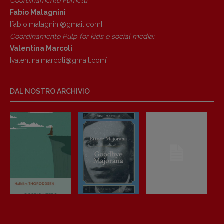
Coordinamento Fumetti:
Fabio Malagnini
[fabio.malagnini@gmail.
com]
Coordinamento Pulp for kids e social media:
Valentina Marcoli
[valentina.marcoli@gmail.
com]
DAL NOSTRO ARCHIVIO