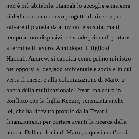
Pulp for kids
non è più abitabile. Hannah lo accoglie e insieme
Opera prima
si dedicano a un nuovo pro­getto di ricerca per
salvare il pianeta da alluvioni e siccità, ma il
DOSSIER
12 dicembre
tempo a loro disposizione scade prima di portare
Blade Runner 40
a termine il lavoro. Anni dopo, il figlio di
Editoria
Hannah, Andrew, si candida come pri­mo ministro
Intelligenza Artificiale
per opporsi al degrado am­bientale e sociale in cui
Maestri sommersi
versa il paese, e alla colonizzazione di Marte a
Pasolini 1922-2022
Psichedelia
opera della multinazionale Tevat; ma entra in
Scienza
conflitto con la figlia Kenzie, scienziata anche
Stranimondi
lei, che ha ricevuto proprio dalla Tevat i
Tornare a Ballard
finanziamenti per portare avanti la ricerca della
Valerio Evangelisti
nonna. Dalla colonia di Marte, a quasi cent’anni
Vampirismi