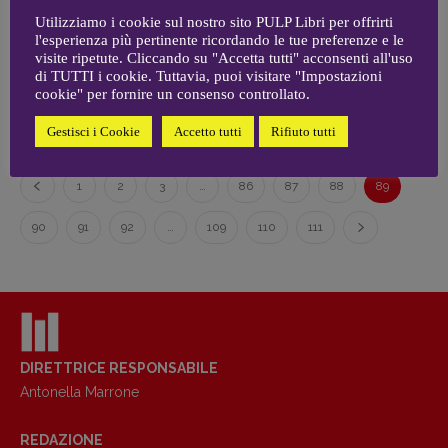
6 LUGLIO 2025
Coordinamento News in breve:
L’anno ha perso la sua primavera, di Edgar Morin
Utilizziamo i cookie sul nostro sito PULP Libri per offrirti
Anna da Re
l'esperienza più pertinente ricordando le tue preferenze e le
[anna.dare.comunicazione@gmail.
com]
visite ripetute. Cliccando su "Accetta tutti" acconsenti all'uso
di TUTTI i cookie. Tuttavia, puoi visitare "Impostazioni
5 LUGLIO 2025
Coordinamento Fumetti:
Milano Horror Stories, di Hurricane Ivan
cookie" per fornire un consenso controllato.
Fabio Malagnini
[fabio.malagnini@gmail.
com]
Gestisci i Cookie
Accetto tutti
Rifiuto tutti
Coordinamento Pulp for kids e social
media:
1
2
3
…
86
87
88
89
Valentina Marcoli
[valentina.marcoli@gmail.
com]
90
91
92
…
109
110
111
ARCHIVIO E AUTORI
DIRETTRICE RESPONSABILE
Antonella Marrone
REDAZIONE