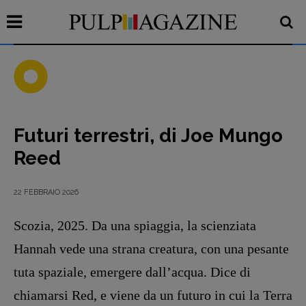
Futuri terrestri, di Joe Mungo
Recensioni
Reed
Primo Piano
Interviste
22 FEBBRAIO 2026
RUBRICHE
Scozia, 2025. Da una spiaggia, la scien­ziata
Archeologie del
Hannah vede una strana creatura, con una pesante
presente
Fumetti
tuta spaziale, emerge­re dall’acqua. Dice di
Libro & Film
chiamarsi Red, e viene da un futuro in cui la Terra