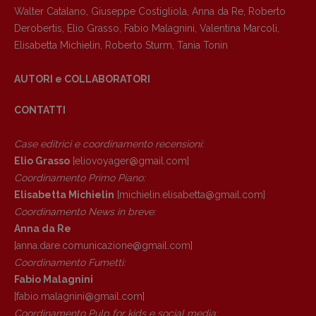
Walter Catalano
,
Giuseppe Costigliola
,
Anna da Re
,
Roberto
Derobertis
,
Elio Grasso
,
Fabio Malagnini
,
Valentina Marcoli
,
Elisabetta Michielin
,
Roberto Sturm
,
Tania Tonin
AUTORI e COLLABORATORI
CONTATTI
Case editrici e coordinamento recensioni
:
Elio Grasso
[eliovoyager@gmail.com]
Coordinamento Primo Piano
:
Elisabetta Michielin
[michielin.elisabetta@gmail.com]
Coordinamento News in breve:
Anna da Re
[anna.dare.comunicazione@gmail.
com]
Coordinamento Fumetti:
Fabio Malagnini
[fabio.malagnini@gmail.
com]
Coordinamento Pulp for kids e social media: