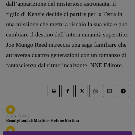
Zong!
dall’apparizio­ne del misterioso astronauta, il
figlio di Kenzie decide di partire per la Terra in
DIRETTRICE RESPONSABILE
una missione che mette a rischio la sua vita e può
Antonella Marrone
cambiare il destino dell’inte­ra umanità superstite.
R
EDAZIONE
Joe Mungo Reed intreccia una saga familiare che
Walter Catalano
,
Giuseppe Costigliola
,
attraversa quattro gene­razioni con un romanzo di
Anna da Re
,
Roberto Derobertis
,
Elio
Grasso
,
Fabio Malagnini
,
Valentina
fantascienza dal ritmo incalzante. NNE Editore.
Marcoli
,
Elisabetta Michielin
,
Nicole
Spallina
,
Roberto Sturm
,
Tania Tonin
CONTATTI
Case editrici e coordinamento
recensioni
:
Elio Grasso
[eliovoyager@gmail.com]
7 LUGLIO 2025
Coordinamento Primo Piano
:
Beautyland, di Martine-Helene Bertino
Elisabetta Michielin
[michielin.elisabetta@gmail.com]