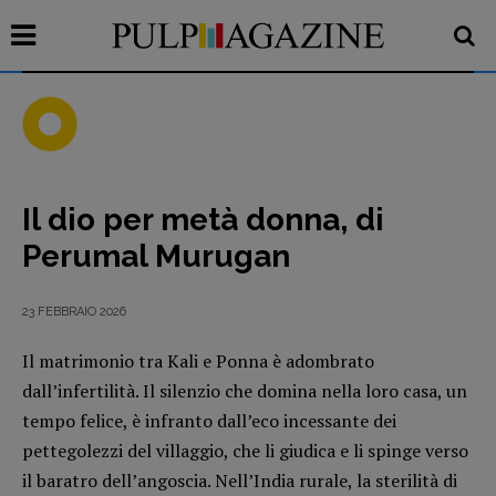
Il dio per metà donna, di
Recensioni
Perumal Murugan
Primo Piano
Interviste
23 FEBBRAIO 2026
RUBRICHE
Archeologie del
Il matrimonio tra Kali e Ponna è adombrato
dall’infertilità. Il silenzio che domina nella loro casa, un
presente
tempo felice, è infranto dall’eco incessante dei
Fumetti
pettegolezzi del villaggio, che li giudica e li spinge verso
Libro & Film
il baratro dell’angoscia. Nell’India rurale, la sterilità di
Pulp for kids