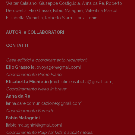
Walter Catalano
,
Giuseppe Costigliola
,
Anna da Re
,
Roberto
Anna da Re
Derobertis
,
Elio Grasso
,
Fabio Malagnini
,
Valentina Marcoli
,
[anna.dare.comunicazione@gmail.
com]
Elisabetta Michielin
,
Roberto Sturm
,
Tania Tonin
Coordinamento Fumetti:
Fabio Malagnini
AUTORI e COLLABORATORI
[fabio.malagnini@gmail.
com]
Coordinamento Pulp for kids e social
CONTATTI
media:
Valentina Marcoli
Case editrici e coordinamento recensioni
:
[valentina.marcoli@gmail.
com]
Elio Grasso
[eliovoyager@gmail.com]
ARCHIVIO E AUTORI
Coordinamento Primo Piano
:
Elisabetta Michielin
[michielin.elisabetta@gmail.com]
Coordinamento News in breve:
Anna da Re
[anna.dare.comunicazione@gmail.
com]
Coordinamento Fumetti:
Fabio Malagnini
[fabio.malagnini@gmail.
com]
Coordinamento Pulp for kids e social media: