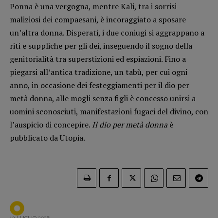
Ponna è una vergogna, mentre Kali, tra i sorrisi
Opera prima
maliziosi dei compaesani, è incoraggiato a sposare
un’altra donna. Disperati, i due coniugi si aggrappano a
DOSSIER
riti e suppliche per gli dei, inseguendo il sogno della
12 dicembre
genitorialità tra superstizioni ed espiazioni. Fino a
Blade Runner 40
piegarsi all’antica tradizione, un tabù, per cui ogni
Editoria
anno, in occasione dei festeggiamenti per il dio per
Intelligenza Artificiale
metà donna, alle mogli senza figli è concesso unirsi a
Maestri sommersi
uomini sconosciuti, manifestazioni fugaci del divino, con
Pasolini 1922-2022
l’auspicio di concepire.
Il dio per metà donna
è
Psichedelia
pubblicato da Utopia.
Scienza
Stranimondi
Tornare a Ballard
Valerio Evangelisti
Vampirismi