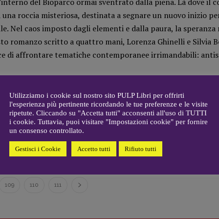
all’interno del Bioparco ormai sventrato dalla piena. Là dove il 
Roberto Derobertis
,
Elio
 una roccia misteriosa, destinata a segnare un nuovo inizio per
Grasso
,
Fabio Malagnini
,
mmersi
 Nel caos imposto dagli elementi e dalla paura, la speranza r
Valentina Marcoli
,
Elisabetta
22-2022
Michielin
,
Nicole Spallina
,
sto romanzo scritto a quattro mani, Lorenza Ghinelli e Silvia B
Roberto Sturm
,
Tania Tonin
e di affrontare tematiche contemporanee irrimandabili: antis
CONTATTI
i
Case editrici e coordinamento
allard
recensioni
:
Utilizziamo i cookie sul nostro sito PULP Libri per offrirti
l'esperienza più pertinente ricordando le tue preferenze e le visite
gelisti
Elio Grasso
ripetute. Cliccando su "Accetta tutti" acconsenti all'uso di TUTTI
[eliovoyager@gmail.com]
i cookie. Tuttavia, puoi visitare "Impostazioni cookie" per fornire
Coordinamento Primo Piano
:
un consenso controllato.
22 GIUGNO 2026
Elisabetta Michielin
La piazza del Diamante, di Mercè Rodoreda
Gestisci i Cookie
Accetto tutti
Rifiuto tutti
[michielin.elisabetta@gmail.com]
Coordinamento News in breve:
Anna da Re
[anna.dare.comunicazione@gmail.
109
110
111
com]
Coordinamento Fumetti:
Fabio Malagnini