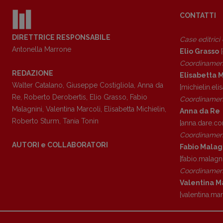
CONTATTI
DIRETTRICE RESPONSABILE
Case editrici
Antonella Marrone
Elio Grasso
[
Coordinamen
REDAZIONE
Elisabetta M
Walter Catalano
,
Giuseppe Costigliola
,
Anna da
[michielin.el
Re
,
Roberto Derobertis
,
Elio Grasso
,
Fabio
Coordinament
Copyright © 2018 – 2023 Pulp Magazine – Associazione Pulp Magazine – 
Malagnini
,
Valentina Marcoli
,
Elisabetta Michielin
,
Anna da Re
Roberto Sturm
,
Tania Tonin
[anna.dare.c
Coordinament
AUTORI e COLLABORATORI
Fabio Malag
[fabio.malagn
Coordinament
Valentina M
[valentina.ma