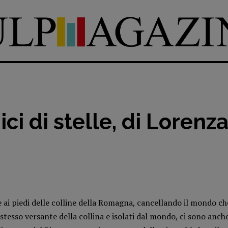
ci di stelle, di Lorenza
DIRETTRICE RESPONSABILE
Antonella Marrone
e
er 40
R
EDAZIONE
e ai piedi delle colline della Romagna, cancellando il mondo ch
Walter Catalano
,
Giuseppe
o stesso versante della collina e isolati dal mondo, ci sono anc
a
Costigliola
,
Anna da Re
,