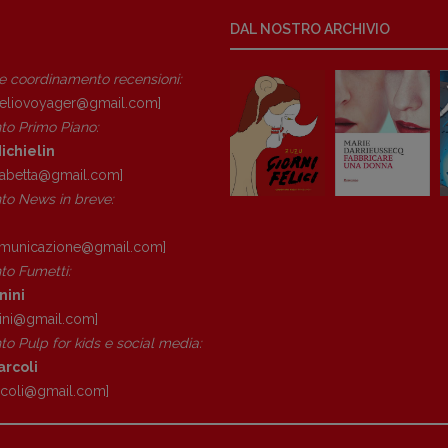
[fabio.malagnini@gmail.
com]
DAL NOSTRO ARCHIVIO
Coordinamento Pulp for kids e
social media:
 e coordinamento recensioni
:
Valentina Marcoli
eliovoyager@gmail.com]
[valentina.marcoli@gmail.
com]
to Primo Piano
:
ARCHIVIO E AUTORI
ichielin
isabetta@gmail.com]
o News in breve:
registrazione Tribunale Milano n° 5864/2023 – cod. fis. 97943720157 –
Privacy
omunicazione@gmail.
com]
o Fumetti:
nini
ini@gmail.
com]
o Pulp for kids e social media:
arcoli
rcoli@gmail.
com]