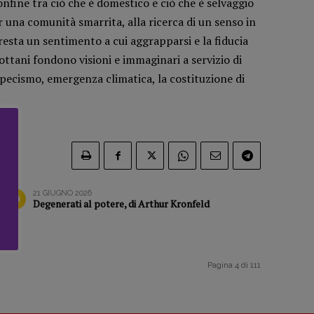
confine tra ciò che è domestico e ciò che è selvaggio
 una comunità smarrita, alla ricerca di un senso in
esta un sentimento a cui aggrapparsi e la fiducia
ottani fondono visioni e immaginari a servizio di
pecismo, emergenza climatica, la costituzione di
21 GIUGNO 2026
Degenerati al potere, di Arthur Kronfeld
Pagina 4 di 111