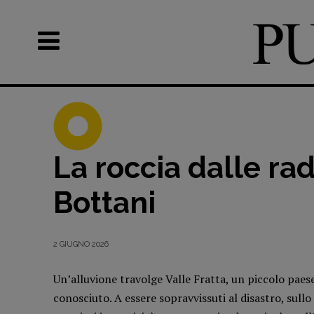
La roccia dalle radi
Bottani
Recensioni
DOSSIER
Primo Piano
12 dicembr
2 GIUGNO 2026
Interviste
Blade Runn
Un’alluvione travolge Valle Fratta, un piccolo paes
RUBRICHE
Editoria
conosciuto. A essere sopravvissuti al disastro, sull
Archeologie del
Intelligenz