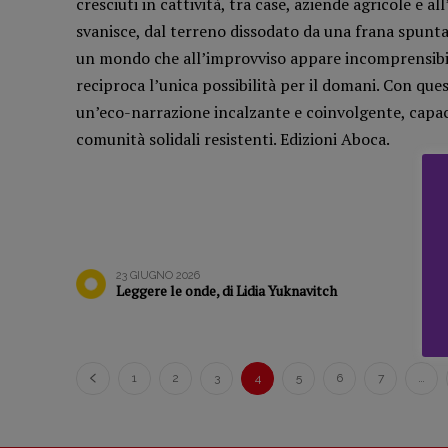
cresciuti in cattività, tra case, aziende agricole e 
presente
Artificiale
svanisce, dal terreno dissodato da una frana spunta
Fumetti
Maestri so
un mondo che all’improvviso appare incomprensibile.
Libro & Film
Pasolini 19
reciproca l’unica possibilità per il domani. Con que
Pulp for kids
Psichedelia
un’eco-narrazione incalzante e coinvolgente, capac
Opera prima
Scienza
comunità solidali resistenti. Edizioni Aboca.
Stranimond
Tornare a B
Valerio Evan
Vampirismi
Zong!
23 GIUGNO 2026
Leggere le onde, di Lidia Yuknavitch
1
2
3
4
5
6
7
…